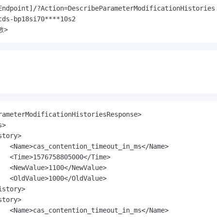
Endpoint]/?Action=DescribeParameterModificationHistories

cds-bp18si70****10s2

數>
rameterModificationHistoriesResponse>

>

tory>

   <Name>cas_contention_timeout_in_ms</Name>

   <Time>1576758805000</Time>

   <NewValue>1100</NewValue>

   <OldValue>1000</OldValue>

story>

tory>

   <Name>cas_contention_timeout_in_ms</Name>
