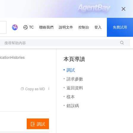
搜尋幫助內容
cationHistories
本頁導讀
（1, M）
調試
請求參數
返回資料
Copy as MD
樣本
錯誤碼
調試