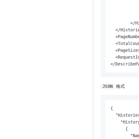
           
           
           
        </Hi
  </Historie
  <PageNumb
  <TotalCou
  <PageSize
  <RequestI
</DescribeP
格式
JSON
{

  "Histories
    "History
      {

        "Na