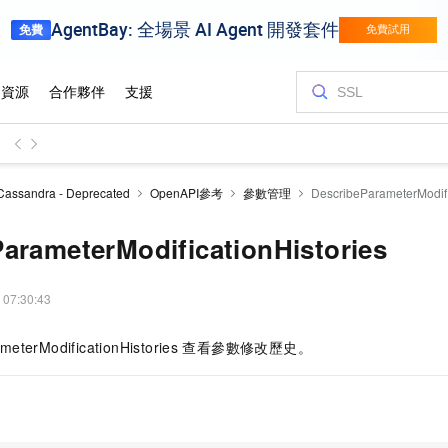
Cassandra - Deprecated
OpenAPI參考
參數管理
DescribeParameterModifi
arameterModificationHistories
 07:30:43
meterModificationHistories
查看參數修改歷史。