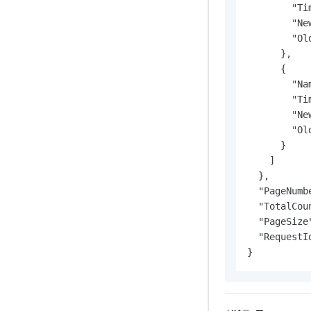
        "Ti
        "Ne
        "Ol
      },

      {

        "Na
        "Ti
        "Ne
        "Ol
      }

    ]

  },

  "PageNumbe
  "TotalCoun
  "PageSize"
  "RequestI
}