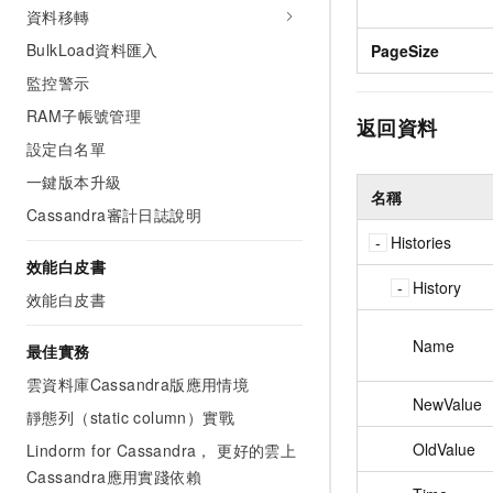
資料移轉
BulkLoad資料匯入
PageSize
監控警示
RAM子帳號管理
返回資料
設定白名單
一鍵版本升級
名稱
Cassandra審計日誌說明
Histories
效能白皮書
History
效能白皮書
Name
最佳實務
雲資料庫Cassandra版應用情境
NewValue
靜態列（static column）實戰
OldValue
Lindorm for Cassandra， 更好的雲上
Cassandra應用實踐依賴