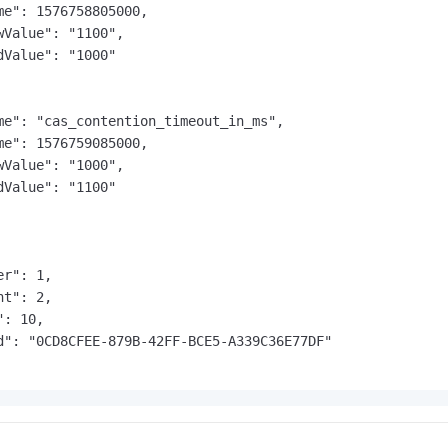
me": 1576758805000,

wValue": "1100",

dValue": "1000"

me": "cas_contention_timeout_in_ms",

me": 1576759085000,

wValue": "1000",

dValue": "1100"

r": 1,

t": 2,

: 10,

d": "0CD8CFEE-879B-42FF-BCE5-A339C36E77DF"
