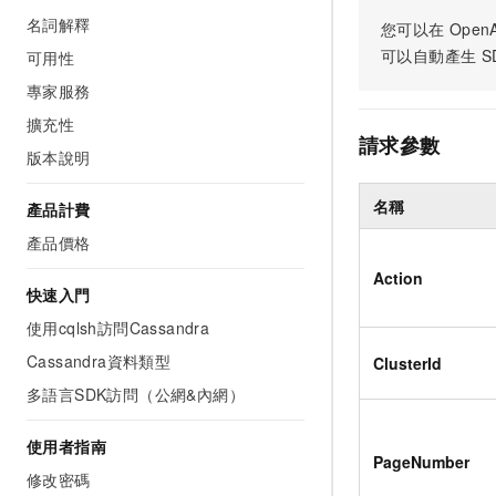
名詞解釋
您可以在
OpenA
可以自動產生
S
可用性
專家服務
擴充性
請求參數
版本說明
名稱
產品計費
產品價格
Action
快速入門
使用cqlsh訪問Cassandra
Cassandra資料類型
ClusterId
多語言SDK訪問（公網&內網）
使用者指南
PageNumber
修改密碼