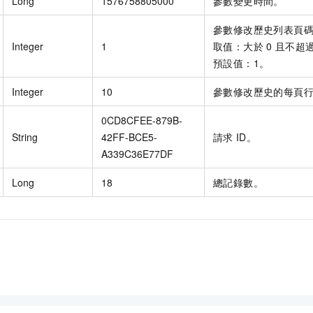
Long
1576758805000
參數變更時間。
參數修改歷史列表頁
Integer
1
取值：大於
0
且不超
預設值：1。
Integer
10
參數修改歷史的每頁
0CD8CFEE-879B-
String
42FF-BCE5-
請求
ID。
A339C36E77DF
Long
18
總記錄數。