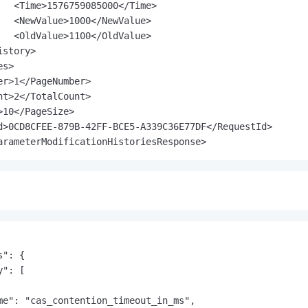
   <Time>1576759085000</Time>

   <NewValue>1000</NewValue>

   <OldValue>1100</OldValue>

story>

s>

er>1</PageNumber>

nt>2</TotalCount>

>10</PageSize>

d>0CD8CFEE-879B-42FF-BCE5-A339C36E77DF</RequestId>

arameterModificationHistoriesResponse>
": {

": [

me": "cas_contention_timeout_in_ms",
