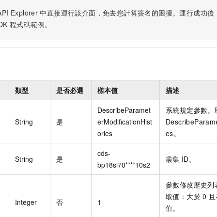
PI Explorer
中直接運行該介面，免去您計算簽名的困擾。運行成功後，OpenA
DK
程式碼範例。
類型
是否必選
樣本值
描述
DescribeParamet
系統規定參數。
String
是
erModificationHist
DescribeParamet
ories
es。
cds-
String
是
叢集
ID。
bp18si70****10s2
參數修改歷史列
取值：大於
0
且
Integer
否
1
值。