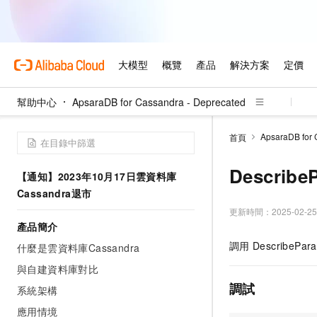
幫助中心
ApsaraDB for Cassandra - Deprecated
ApsaraDB for 
首頁
DescribeP
【通知】2023年10月17日雲資料庫
Cassandra退市
更新時間：
2025-02-25
產品簡介
調用
DescribePara
什麼是雲資料庫Cassandra
與自建資料庫對比
調試
系統架構
應用情境