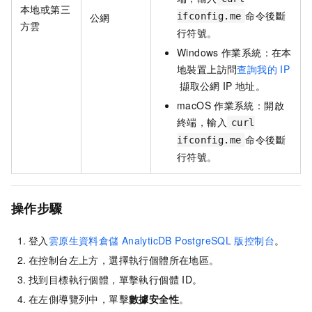
本地或第三
命令後斷
公網
ifconfig.me
方雲
行符號。
Windows
作業系統：在本
地裝置上訪問
查詢我的
IP
擷取公網
IP
地址。
macOS
作業系統：開啟
終端，輸入
curl
命令後斷
ifconfig.me
行符號。
操作步驟
登入
雲原生資料倉儲
AnalyticDB PostgreSQL
版控制台
。
在控制台左上方，選擇執行個體所在地區。
找到目標執行個體，單擊執行個體
ID。
在左側導覽列中，單擊
數據安全性
。