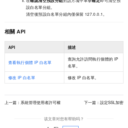
在
確認清空預設分組
對話方塊中單擊
確定
即可清空預
設白名單分組。
清空後預設白名單分組內僅保留
127.0.0.1。
相關
API
API
描述
查詢允許訪問執行個體的
IP
查看執行個體
IP
白名單
名單。
修改
IP
白名單
修改
IP
白名單。
上一篇：
系統管理使用者許可權
下一篇：
設定SSL加密
该文章对您有帮助吗？