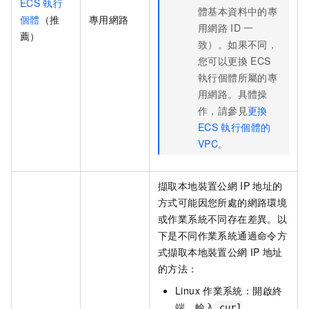
ECS
執行
體基本資料中的專
個體
（推
專用網路
用網路
ID
一
薦）
致）。如果不同，
您可以更換
ECS
執行個體所屬的專
用網路。具體操
作，請參見
更換
ECS
執行個體的
VPC
。
擷取本地裝置公網
IP
地址的
方式可能因您所處的網路環境
或作業系統不同存在差異。以
下是不同作業系統通過命令方
式擷取本地裝置公網
IP
地址
的方法：
Linux
作業系統：開啟終
端，輸入
curl