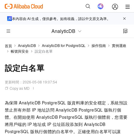
本內容由 AI 生成，僅供參考。如有歧義，請以中文原文為準。
AnalyticDB
AnalyticDB
AnalyticDB for PostgreSQL
操作指南
實例運維
首頁
帳號與安全
設定白名單
設定白名單
更新時間：
2026-05-08 19:07:54
Copy as MD
為保障
AnalyticDB PostgreSQL
版
資料庫的安全穩定，系統預設
禁止所有外部
IP
地址訪問
AnalyticDB PostgreSQL
版
執行個
體。在開始使用
AnalyticDB PostgreSQL
版
執行個體前，您需要
將用戶端的
IP
地址或
IP
位址區段添加到
AnalyticDB
PostgreSQL
版
執行個體的白名單中。正確使用白名單可以讓