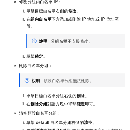
修改分組內白名單
IP：
單擊目標白名單右側的
修改
。
在
組內白名單
下方添加或刪除
IP
地址或
IP
位址區
段。
說明
分組名稱
不支援修改。
單擊
確定
。
刪除白名單分組：
說明
預設白名單分組無法刪除。
單擊目標白名單分組右側的
刪除
。
在
刪除分組
對話方塊中單擊
確定
即可。
清空預設白名單分組：
單擊
default
白名單分組右側的
清空
。