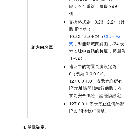
隔，不可重複，最多
999
個。
支援格式為
10.23.12.24（具
體
IP
地址）、
10.23.12.24/24（
CIDR
模
式
，即無類域間路由，/24
表
組內白名單
示地址中首碼的長度，範圍為
1~32）。
地址中的前置長度設定為
0（例如
0.0.0.0/0、
127.0.0.1/0）表示允許所有
IP
地址訪問該執行個體，存
在高安全風險，請謹慎設定。
127.0.0.1
表示禁止任何外部
IP
訪問本執行個體。
單擊
確定
。