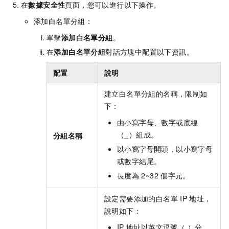
在
數據安全性
頁面，您可以進行以下操作。
添加白名單分組：
單擊
添加白名單分組
。
在
添加白名單分組
對話方塊中配置以下資訊。
配置
說明
建立白名單分組的名稱，限制如
下：
由小寫字母、數字或底線
（_）組成。
分組名稱
以小寫字母開頭，以小寫字母
或數字結尾。
長度為
2~32
個字元。
設定需要添加的白名單
IP
地址，
說明如下：
IP
地址以英文逗號（,）分