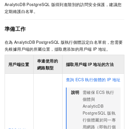
AnalyticDB PostgreSQL
版
得到進階別的訪問安全保護，建議您
定期維護白名單。
準備工作
在為
AnalyticDB PostgreSQL
版
執行個體設定白名單前，您需要
先根據用戶端的所屬位置，擷取應添加的用戶端
IP
地址。
串連使用的
用戶端位置
擷取用戶端
IP
地址的方法
網路類型
查詢
ECS
執行個體的
IP
地址
說明
需確保
ECS
執行
個體與
AnalyticDB
PostgreSQL
版
執
行個體屬於同一專
用網路（即執行個