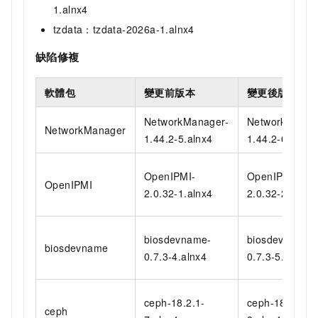
1.alnx4
tzdata：tzdata-2026a-1.alnx4
缺陷修複
軟體包
變更前版本
變更後版本
NetworkManager-
NetworkManag
NetworkManager
1.44.2-5.alnx4
1.44.2-6.1.aln
OpenIPMI-
OpenIPMI-
OpenIPMI
2.0.32-1.alnx4
2.0.32-2.alnx4
biosdevname-
biosdevname-
biosdevname
0.7.3-4.alnx4
0.7.3-5.alnx4
ceph-18.2.1-
ceph-18.2.1-
ceph