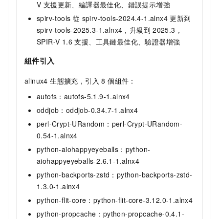
V 支援更新、編譯器最佳化、錯誤提示增強
spirv-tools 從 spirv-tools-2024.4-1.alnx4 更新到
spirv-tools-2025.3-1.alnx4，升級到
2025.3，
SPIR-V 1.6 支援、工具鏈最佳化、驗證器增強
組件引入
alinux4 生態擴充，引入 8 個組件：
autofs：autofs-5.1.9-1.alnx4
oddjob：oddjob-0.34.7-1.alnx4
perl-Crypt-URandom：perl-Crypt-URandom-
0.54-1.alnx4
python-aiohappyeyeballs：python-
aiohappyeyeballs-2.6.1-1.alnx4
python-backports-zstd：python-backports-zstd-
1.3.0-1.alnx4
python-flit-core：python-flit-core-3.12.0-1.alnx4
python-propcache：python-propcache-0.4.1-