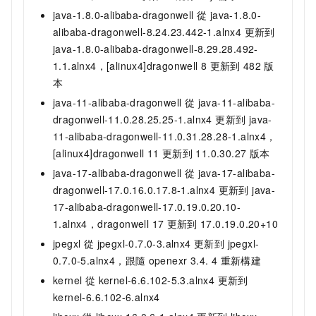
java-1.8.0-alibaba-dragonwell 從 java-1.8.0-
alibaba-dragonwell-8.24.23.442-1.alnx4 更新到
java-1.8.0-alibaba-dragonwell-8.29.28.492-
1.1.alnx4，[alinux4]dragonwell 8
更新到
482
版
本
java-11-alibaba-dragonwell 從 java-11-alibaba-
dragonwell-11.0.28.25.25-1.alnx4 更新到 java-
11-alibaba-dragonwell-11.0.31.28.28-1.alnx4，
[alinux4]dragonwell 11
更新到
11.0.30.27
版本
java-17-alibaba-dragonwell 從 java-17-alibaba-
dragonwell-17.0.16.0.17.8-1.alnx4 更新到 java-
17-alibaba-dragonwell-17.0.19.0.20.10-
1.alnx4，dragonwell 17
更新到
17.0.19.0.20+10
jpegxl 從 jpegxl-0.7.0-3.alnx4 更新到 jpegxl-
0.7.0-5.alnx4，跟隨
openexr 3.4. 4 重新構建
kernel 從 kernel-6.6.102-5.3.alnx4 更新到
kernel-6.6.102-6.alnx4