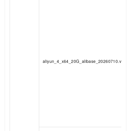
aliyun_4_x64_20G_alibase_20260710.vhd