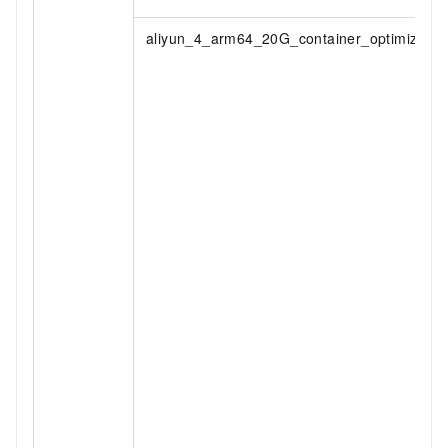
aliyun_4_arm64_20G_container_optimized_