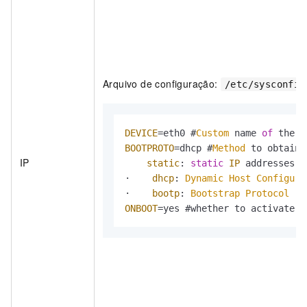
Arquivo de configuração:
/etc/sysconfig
DEVICE
=eth0 #
Custom
 name 
of
 the 
N
BOOTPROTO
=dhcp #
Method
 to obtain 
IP
static
: 
static
IP
 addresses

·    
dhcp
: 
Dynamic
Host
Configura
·    
bootp
: 
Bootstrap
Protocol
 (
B
ONBOOT
=yes #whether to activate t