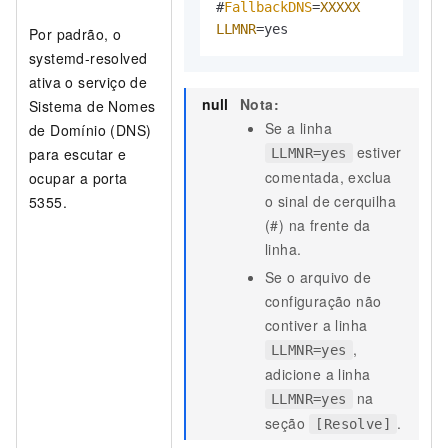
#
FallbackDNS
=
XXXXX
LLMNR
=yes
Por padrão, o
systemd-resolved
ativa o serviço de
null
Nota:
Sistema de Nomes
Se a linha
de Domínio (DNS)
estiver
para escutar e
LLMNR=yes
comentada, exclua
ocupar a porta
o sinal de cerquilha
5355.
(#) na frente da
linha.
Se o arquivo de
configuração não
contiver a linha
,
LLMNR=yes
adicione a linha
na
LLMNR=yes
seção
.
[Resolve]