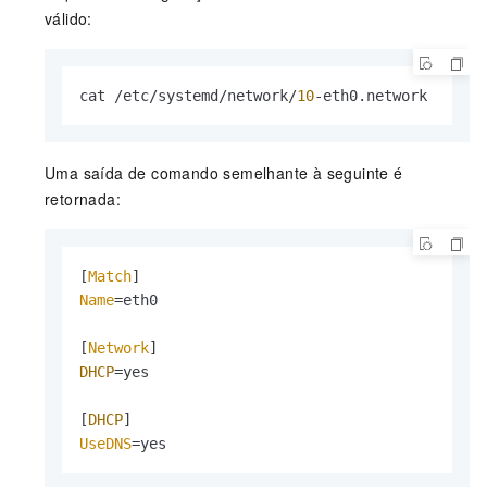
válido:
cat /etc/systemd/network/
10
-eth0.
network
Uma saída de comando semelhante à seguinte é
retornada:
[
Match
Name
=eth0

[
Network
DHCP
=yes

[
DHCP
UseDNS
=yes