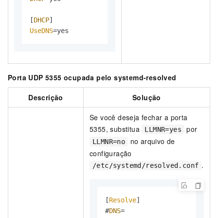
[
DHCP
UseDNS
=yes
Porta UDP 5355 ocupada pelo systemd-resolved
Descrição
Solução
Se você deseja fechar a porta
5355, substitua
por
LLMNR=yes
no arquivo de
LLMNR=no
configuração
.
/etc/systemd/resolved.conf
[
Resolve
]

#
DNS
=
