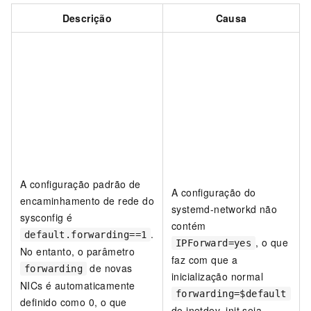
Descrição
Causa
A configuração padrão de
A configuração do
encaminhamento de rede do
systemd-networkd não
sysconfig é
contém
.
default.forwarding==1
, o que
IPForward=yes
No entanto, o parâmetro
faz com que a
de novas
forwarding
inicialização normal
NICs é automaticamente
forwarding=$default
definido como 0, o que
do inetdev_init seja