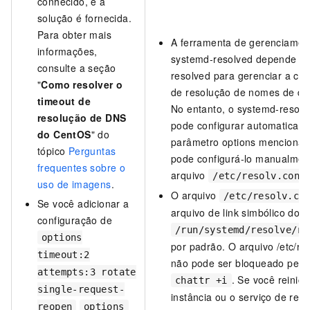
conhecido, e a
solução é fornecida.
Para obter mais
A ferramenta de gerenciamen
informações,
systemd-resolved depende d
consulte a seção
resolved para gerenciar a co
"
Como resolver o
de resolução de nomes de d
timeout de
No entanto, o systemd-resolv
resolução de DNS
pode configurar automaticam
do CentOS
" do
parâmetro options mencionad
tópico
Perguntas
pode configurá-lo manualmen
frequentes sobre o
arquivo
/etc/resolv.conf
uso de imagens
.
O arquivo
/etc/resolv.co
Se você adicionar a
arquivo de link simbólico do a
configuração de
/run/systemd/resolve/re
options
por padrão. O arquivo /etc/res
timeout:2
não pode ser bloqueado pel
attempts:3 rotate
. Se você reinici
chattr +i
single-request-
instância ou o serviço de rede
reopen
options