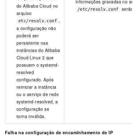
informações gravadas no arq
do Alibaba Cloud no
serão p
/etc/resolv.conf
arquivo
,
etc/resolv.conf
a configuração não
poderá ser
persistente nas
instâncias do Alibaba
Cloud Linux 2 que
possuem o systemd-
resolved
configurado. Após
reiniciar a instância
ou o serviço de rede
systemd-resolved, a
configuração se
torna inválida.
Falha na configuração de encaminhamento de IP