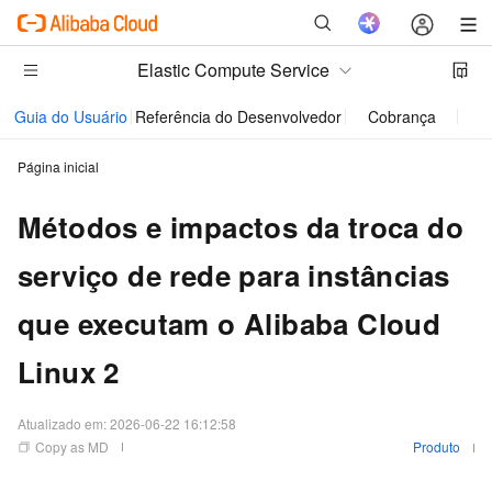
Elastic Compute Service
Guia do Usuário
Referência do Desenvolvedor
Cobrança
Perg
Página inicial
Métodos e impactos da troca do
serviço de rede para instâncias
que executam o Alibaba Cloud
Linux 2
Atualizado em:
2026-06-22 16:12:58
Copy as MD
Produto