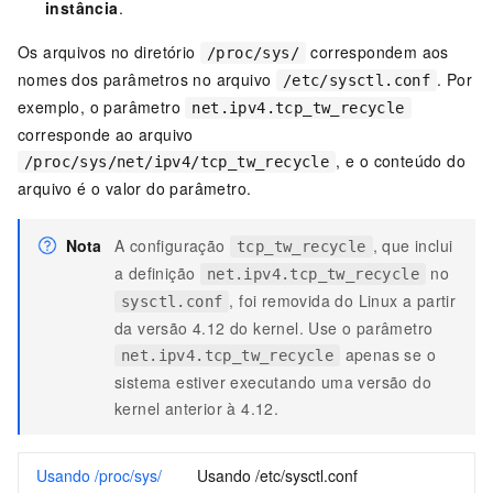
instância
.
Os arquivos no diretório
correspondem aos
/proc/sys/
nomes dos parâmetros no arquivo
. Por
/etc/sysctl.conf
exemplo, o parâmetro
net.ipv4.tcp_tw_recycle
corresponde ao arquivo
, e o conteúdo do
/proc/sys/net/ipv4/tcp_tw_recycle
arquivo é o valor do parâmetro.
Nota
A configuração
, que inclui
tcp_tw_recycle
a definição
no
net.ipv4.tcp_tw_recycle
, foi removida do Linux a partir
sysctl.conf
da versão 4.12 do kernel. Use o parâmetro
apenas se o
net.ipv4.tcp_tw_recycle
sistema estiver executando uma versão do
kernel anterior à 4.12.
Usando /proc/sys/
Usando /etc/sysctl.conf