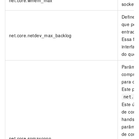
net.core.wmem_max
socket, 
Define 
que pode
entrada 
net.core.netdev_max_backlog
Essa fi
interfac
do que 
Parâmet
comprim
para cad
Este pa
net.i
Este úl
de cone
handsha
parâmet
de cone
net.core.somaxconn