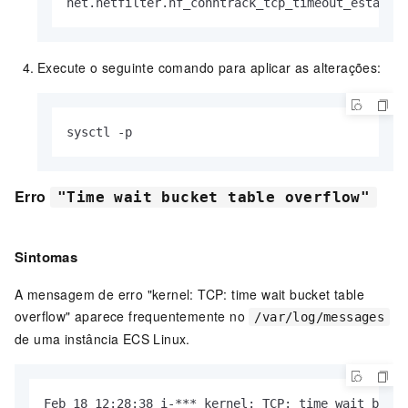
net.netfilter.nf_conntrack_tcp_timeout_establi
Execute o seguinte comando para aplicar as alterações:
sysctl -p
Erro
"Time wait bucket table overflow"
Sintomas
A mensagem de erro "kernel: TCP: time wait bucket table
overflow" aparece frequentemente no
/var/log/messages
de uma instância ECS Linux.
Feb 18 12:28:38 i-*** kernel: TCP: time wait bucke