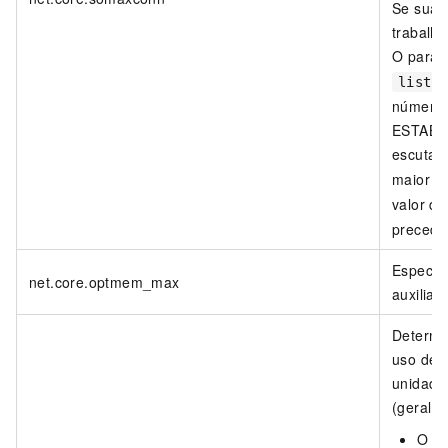
Se sua i
trabalho
O parâ
liste
número 
ESTABLI
escuta. 
maior 
valor d
precedê
Especif
net.core.optmem_max
auxiliar
Determi
uso de 
unidade
(geralm
O pr