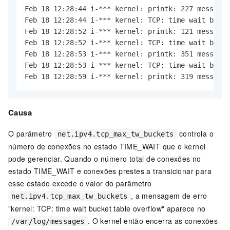
Feb 18 12:28:44 i-*** kernel: printk: 227 messages
Feb 18 12:28:44 i-*** kernel: TCP: time wait bucke
Feb 18 12:28:52 i-*** kernel: printk: 121 messages
Feb 18 12:28:52 i-*** kernel: TCP: time wait bucke
Feb 18 12:28:53 i-*** kernel: printk: 351 messages
Feb 18 12:28:53 i-*** kernel: TCP: time wait bucke
Feb 18 12:28:59 i-*** kernel: printk: 319 messages
Causa
O parâmetro
controla o
net.ipv4.tcp_max_tw_buckets
número de conexões no estado TIME_WAIT que o kernel
pode gerenciar. Quando o número total de conexões no
estado TIME_WAIT e conexões prestes a transicionar para
esse estado excede o valor do parâmetro
, a mensagem de erro
net.ipv4.tcp_max_tw_buckets
"kernel: TCP: time wait bucket table overflow" aparece no
. O kernel então encerra as conexões
/var/log/messages