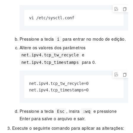
vi /etc/sysctl.conf
Pressione a tecla
para entrar no modo de edição.
i
Altere os valores dos parâmetros
e
net.ipv4.tcp_tw_recycle
para 0.
net.ipv4.tcp_timestamps
net.ipv4.tcp_tw_recycle=0

net.ipv4.tcp_timestamps=0
Pressione a tecla
, insira
e pressione
Esc
:wq
Enter para salve o arquivo e sair.
Execute o seguinte comando para aplicar as alterações: