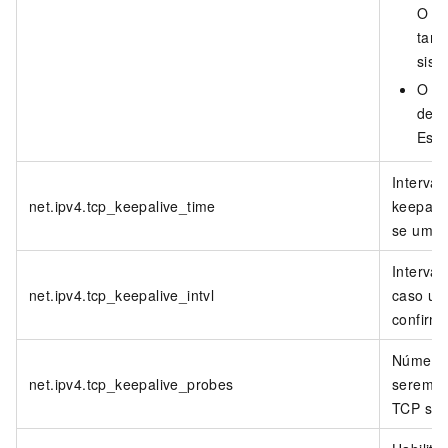
O bu
tama
sist
O te
de b
Este
Interva
net.ipv4.tcp_keepalive_time
keepaliv
se uma 
Interval
net.ipv4.tcp_keepalive_intvl
caso um
confirm
Número 
net.ipv4.tcp_keepalive_probes
serem e
TCP sej