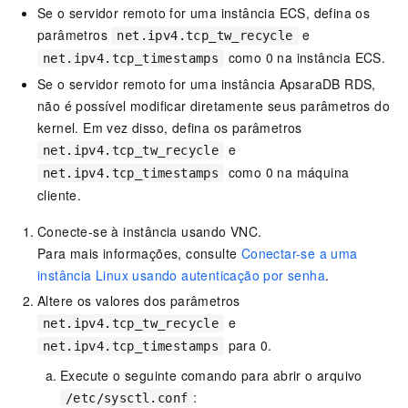
Se o servidor remoto for uma instância ECS, defina os
parâmetros
e
net.ipv4.tcp_tw_recycle
como 0 na instância ECS.
net.ipv4.tcp_timestamps
Se o servidor remoto for uma instância ApsaraDB RDS,
não é possível modificar diretamente seus parâmetros do
kernel. Em vez disso, defina os parâmetros
e
net.ipv4.tcp_tw_recycle
como 0 na máquina
net.ipv4.tcp_timestamps
cliente.
Conecte-se à instância usando VNC.
Para mais informações, consulte
Conectar-se a uma
instância Linux usando autenticação por senha
.
Altere os valores dos parâmetros
e
net.ipv4.tcp_tw_recycle
para 0.
net.ipv4.tcp_timestamps
Execute o seguinte comando para abrir o arquivo
:
/etc/sysctl.conf