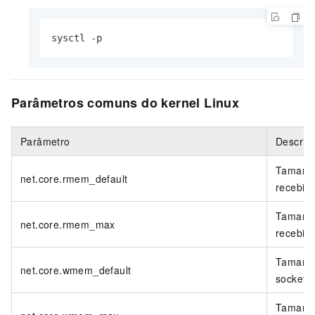
sysctl -p 
Parâmetros comuns do kernel Linux
Parâmetro
Descriç
Tamanho
net.core.rmem_default
recebim
Tamanho
net.core.rmem_max
recebim
Tamanho
net.core.wmem_default
socket, 
Tamanho