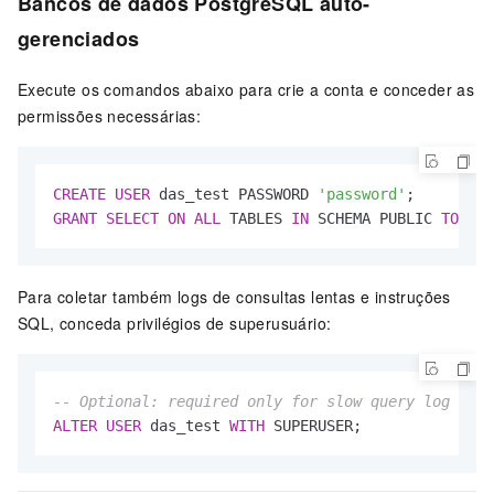
Bancos de dados PostgreSQL auto-
gerenciados
Execute os comandos abaixo para crie a conta e conceder as
permissões necessárias:
CREATE
USER
 das_test PASSWORD 
'password'
GRANT
SELECT
ON
ALL
 TABLES 
IN
 SCHEMA PUBLIC 
TO
 das
Para coletar também logs de consultas lentas e instruções
SQL, conceda privilégios de superusuário:
-- Optional: required only for slow query log and 
ALTER
USER
 das_test 
WITH
 SUPERUSER;