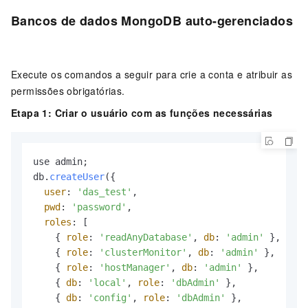
Bancos de dados MongoDB auto-gerenciados
Execute os comandos a seguir para crie a conta e atribuir as
permissões obrigatórias.
Etapa 1: Criar o usuário com as funções necessárias
use admin;

db.
createUser
({

user
: 
'das_test'
,

pwd
: 
'password'
,

roles
: [

    { 
role
: 
'readAnyDatabase'
, 
db
: 
'admin'
 },

    { 
role
: 
'clusterMonitor'
, 
db
: 
'admin'
 },

    { 
role
: 
'hostManager'
, 
db
: 
'admin'
 },

    { 
db
: 
'local'
, 
role
: 
'dbAdmin'
 },

    { 
db
: 
'config'
, 
role
: 
'dbAdmin'
 },
