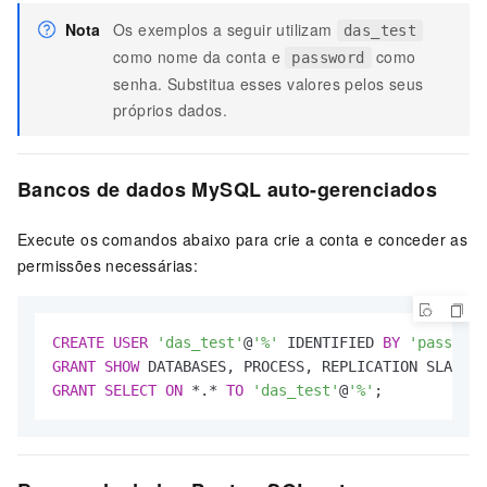
Nota
Os exemplos a seguir utilizam
das_test
como nome da conta e
como
password
senha. Substitua esses valores pelos seus
próprios dados.
Bancos de dados MySQL auto-gerenciados
Execute os comandos abaixo para crie a conta e conceder as
permissões necessárias:
CREATE
USER
'das_test'
@
'%'
 IDENTIFIED 
BY
'password
GRANT
SHOW
 DATABASES, PROCESS, REPLICATION SLAVE, 
GRANT
SELECT
ON
*
.
*
TO
'das_test'
@
'%'
;