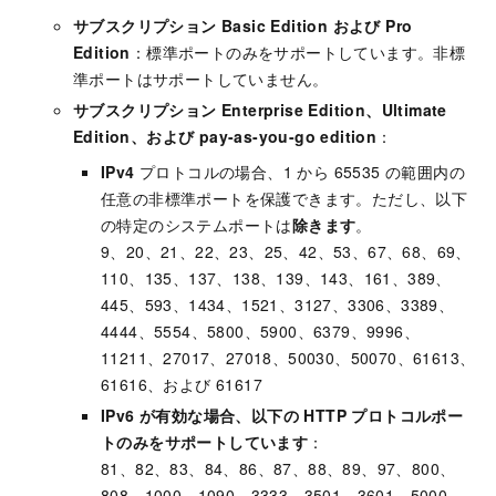
サブスクリプション Basic Edition および Pro
Edition
：標準ポートのみをサポートしています。非標
準ポートはサポートしていません。
サブスクリプション Enterprise Edition、Ultimate
Edition、および pay-as-you-go edition
：
IPv4
プロトコルの場合、1 から 65535 の範囲内の
任意の非標準ポートを保護できます。ただし、以下
の特定のシステムポートは
除きます
。
9、20、21、22、23、25、42、53、67、68、69、
110、135、137、138、139、143、161、389、
445、593、1434、1521、3127、3306、3389、
4444、5554、5800、5900、6379、9996、
11211、27017、27018、50030、50070、61613、
61616、および 61617
IPv6 が有効な場合、以下の HTTP プロトコルポー
トのみをサポートしています
：
81、82、83、84、86、87、88、89、97、800、
808、1000、1090、3333、3501、3601、5000、