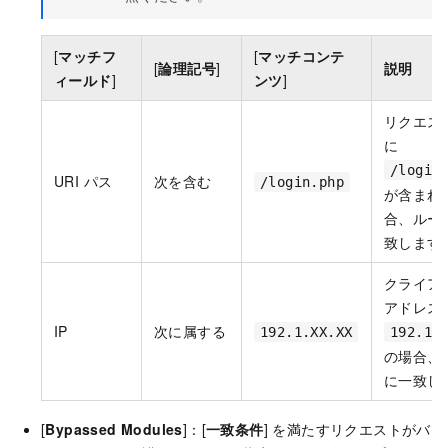
[
マッチフ
[
マッチコンテ
[
論理記号
]
説明
ィールド
]
ンツ
]
リクエス
に
/login
URI パス
次を含む
/login.php
が含まれ
合、ルー
致します
クライアン
アドレス
IP
次に属する
192.1.XX.XX
192.1.
の場合、
に一致し
[
Bypassed Modules
]：[
一致条件
] を満たすリクエストがバ