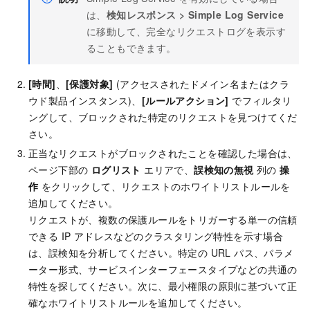
は、
検知レスポンス
>
Simple Log Service
に移動して、完全なリクエストログを表示す
ることもできます。
[時間]
、
[保護対象]
(アクセスされたドメイン名またはクラ
ウド製品インスタンス)、
[ルールアクション]
でフィルタリ
ングして、ブロックされた特定のリクエストを見つけてくだ
さい。
正当なリクエストがブロックされたことを確認した場合は、
ページ下部の
ログリスト
エリアで、
誤検知の無視
列の
操
作
をクリックして、リクエストのホワイトリストルールを
追加してください。
リクエストが、複数の保護ルールをトリガーする単一の信頼
できる IP アドレスなどのクラスタリング特性を示す場合
は、誤検知を分析してください。特定の URL パス、パラメ
ーター形式、サービスインターフェースタイプなどの共通の
特性を探してください。次に、最小権限の原則に基づいて正
確なホワイトリストルールを追加してください。