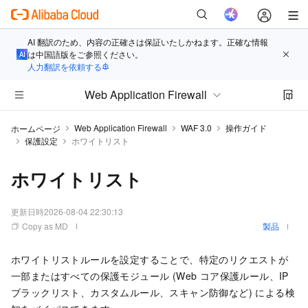
AI 翻訳のため、内容の正確さは保証いたしかねます。正確な情報
は中国語版をご参照ください。
人力翻訳を依頼する
Web Application Firewall
Web Application Firewall
WAF 3.0
操作ガイド
ホームページ
保護設定
ホワイトリスト
ホワイトリスト
更新日時
2026-08-04 22:30:13
Copy as MD
製品
ホワイトリストルールを設定することで、特定のリクエストが
一部またはすべての保護モジュール (Web コア保護ルール、IP
ブラックリスト、カスタムルール、スキャン防御など) による検