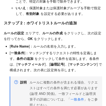
ことで、特定の対象を手動で除外できます。
いいえ
：保護対象または保護対象グループを手動で指定
して、
有効対象
を設定する必要があります。
ステップ 2：ホワイトリストルールの追加
ルールの設定
エリアで、
ルールの作成
をクリックし、次の設定
を行ってから、
OK
をクリックします。
[
Rule Name
]：ルールの名前を入力します。
[
一致条件
]：マッチングするリクエストの特性を定義しま
す。
条件の追加
をクリックして条件を追加します。各条件
は、[
マッチフィールド
]、[
論理記号
]、[
マッチコンテンツ
] で
構成されます。次の表に設定例を示します。
説明
ルールに複数の条件が含まれる場合、リクエ
ストはすべての条件を満たす必要があります
(論理 AND 関係)。一致フィールドと論理演
算子の詳細については、「
一致条件
」をご参
照ください。