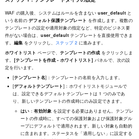
WAF の購入後、システムはルールを含まない
user_default
と
いう名前の
デフォルト保護テンプレート
を作成します。複数の
テンプレートの設定や適用対象の指定など、特定のビジネス要
件がない場合は、
user_default
テンプレートを直接使用できま
す。
編集
をクリックし、
ステップ 2
に進みます。
ホワイトリスト
ページで、
テンプレートの作成
をクリックしま
す。
[テンプレートを作成 - ホワイトリスト]
パネルで、次の設
定を行います。
[
テンプレート名
]：テンプレートの名前を入力します。
[
デフォルトテンプレート
]：ホワイトリストモジュールで
は、設定できるデフォルトテンプレートは 1 つのみであ
り、新しいテンプレートの作成時にのみ設定できます。
はい
：
有効対象
を設定する必要はありません。テンプレ
ートの作成時に、すべての保護対象および保護対象グル
ープにデフォルトで適用されます。新しい対象も自動的
に含まれます。ステータスを「適用しない」に設定する