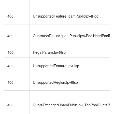
400
UnsupportedFeature.IpamPublicIpv4Pool
400
OperationDenied.IpamPublicIpv6PoolNeedPoolRe
400
IllegalParam.Ipv6Isp
400
UnsupportedFeature.Ipv6Isp
400
UnsupportedRegion.Ipv6Isp
400
QuotaExceeded.IpamPublicIpv6TopPoolQuotaPer