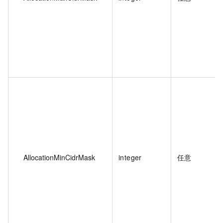
AllocationMinCidrMask
integer
任意