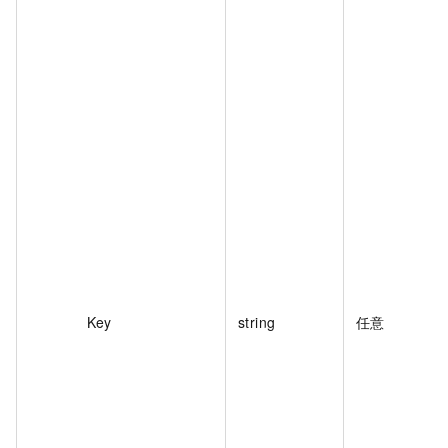
Key
string
任意