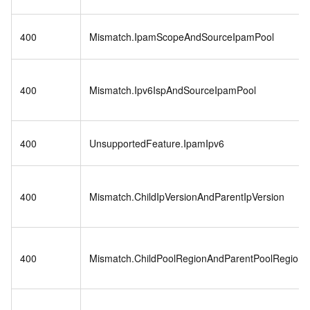
400
Mismatch.IpamScopeAndSourceIpamPool
400
Mismatch.Ipv6IspAndSourceIpamPool
400
UnsupportedFeature.IpamIpv6
400
Mismatch.ChildIpVersionAndParentIpVersion
400
Mismatch.ChildPoolRegionAndParentPoolRegion