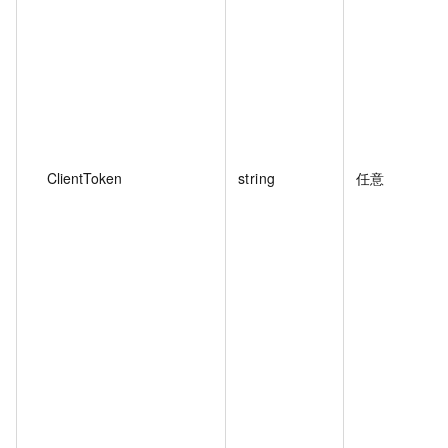
ClientToken
string
任意