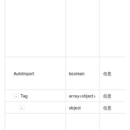
AutoImport
boolean
任意
Tag
array<object>
任意
object
任意