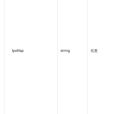
Ipv6Isp
string
任意