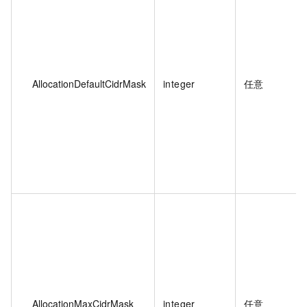
AllocationDefaultCidrMask
integer
任意
AllocationMaxCidrMask
integer
任意