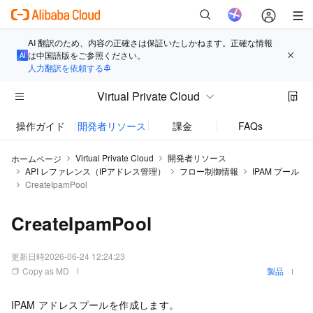
AI 翻訳のため、内容の正確さは保証いたしかねます。正確な情報
は中国語版をご参照ください。
人力翻訳を依頼する
Virtual Private Cloud
操作ガイド
開発者リソース
課金
FAQs
お知
Virtual Private Cloud
開発者リソース
ホームページ
API レファレンス（IPアドレス管理）
フロー制御情報
IPAM プール
CreateIpamPool
CreateIpamPool
更新日時
2026-06-24 12:24:23
Copy as MD
製品
IPAM アドレスプールを作成します。