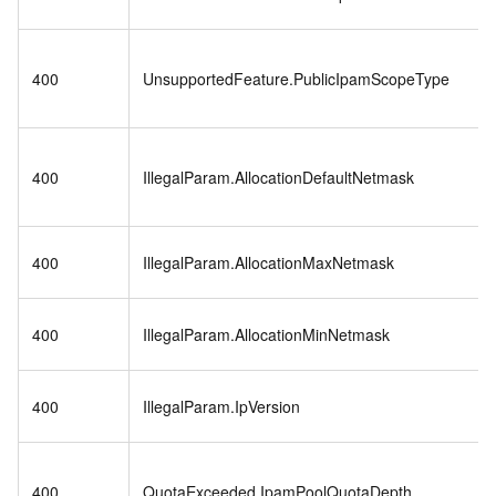
400
UnsupportedFeature.PublicIpamScopeType
400
IllegalParam.AllocationDefaultNetmask
400
IllegalParam.AllocationMaxNetmask
400
IllegalParam.AllocationMinNetmask
400
IllegalParam.IpVersion
400
QuotaExceeded.IpamPoolQuotaDepth