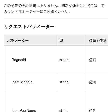
この操作の認証情報はありません。問題が発生した場合は、ア
カウントマネージャーにご連絡ください。
リクエストパラメーター
パラメーター
型
必須 / 任意
RegionId
string
必須
IpamScopeId
string
必須
IpamPoolName
string
任意