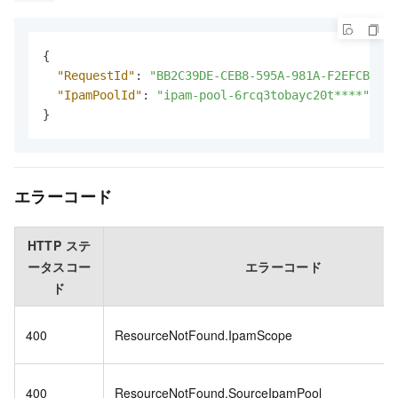
{
"RequestId"
:
"BB2C39DE-CEB8-595A-981A-F2EFCBE732
"IpamPoolId"
:
"ipam-pool-6rcq3tobayc20t****"
}
エラーコード
HTTP ステ
ータスコー
エラーコード
ド
400
ResourceNotFound.IpamScope
400
ResourceNotFound.SourceIpamPool