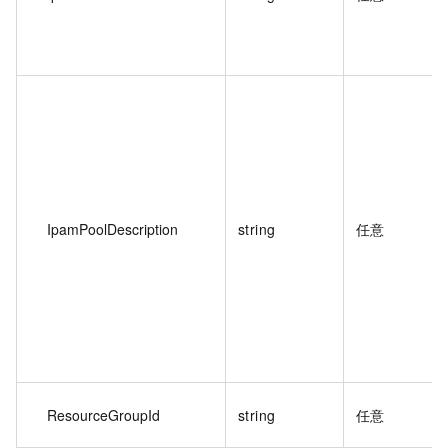
IpamPoolDescription
string
任意
ResourceGroupId
string
任意