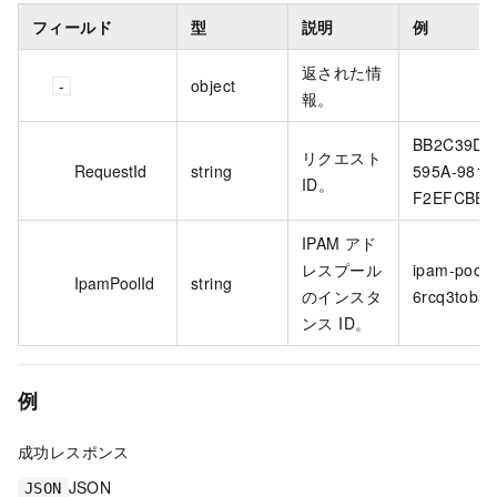
フィールド
型
説明
例
返された情
object
報。
BB2C39DE
リクエスト
RequestId
string
595A-981A
ID。
F2EFCBE7
IPAM アド
レスプール
ipam-pool-
IpamPoolId
string
のインスタ
6rcq3tobay
ンス ID。
例
成功レスポンス
JSON
JSON