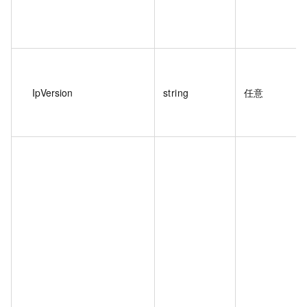
IpVersion
string
任意