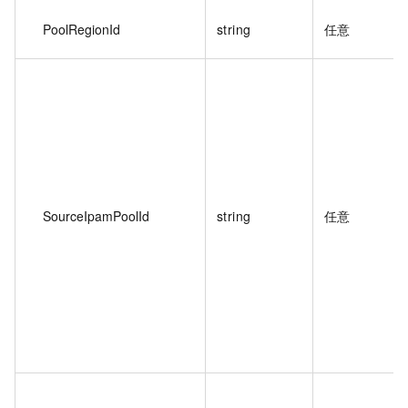
PoolRegionId
string
任意
SourceIpamPoolId
string
任意