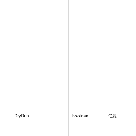
DryRun
boolean
任意