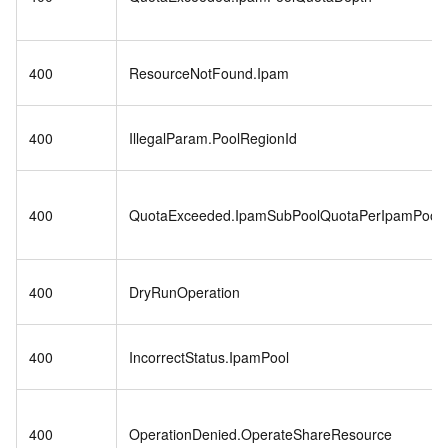
400
ResourceNotFound.Ipam
400
IllegalParam.PoolRegionId
400
QuotaExceeded.IpamSubPoolQuotaPerIpamPool
400
DryRunOperation
400
IncorrectStatus.IpamPool
400
OperationDenied.OperateShareResource