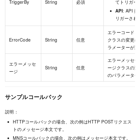
TriggerBy
String
必須
てトリガー
API
: API
操
リガーされ
エラーコードを
ErrorCode
String
任意
クラスの変更に
ラメーターが返
エラーメッセー
エラーメッセ
String
任意
ージクラスの変
ージ
のパラメーター
サンプルコールバック
説明：
HTTPコールバックの場合、次の例はHTTP POSTリクエス
トのメッセージ本文です。
MNSコールバックの場合、次の例はメッセージ本文です。