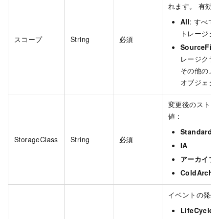
れます。 有効
All
: すべ
トレージク
スコープ
String
必須
SourceFile
レージクラ
その他のメ
オブジェク
変更後のストレ
値：
Standard
StorageClass
String
必須
IA
アーカイブ
ColdArchi
イベントの発生
LifeCycle