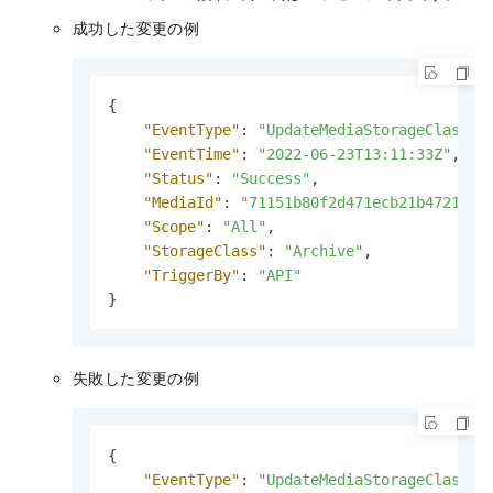
成功した変更の例
{
"EventType"
:
"UpdateMediaStorageClassCo
"EventTime"
:
"2022-06-23T13:11:33Z"
,
"Status"
:
"Success"
,
"MediaId"
:
"71151b80f2d471ecb21b472190a
"Scope"
:
"All"
,
"StorageClass"
:
"Archive"
,
"TriggerBy"
:
"API"
}
失敗した変更の例
{
"EventType"
:
"UpdateMediaStorageClassCo