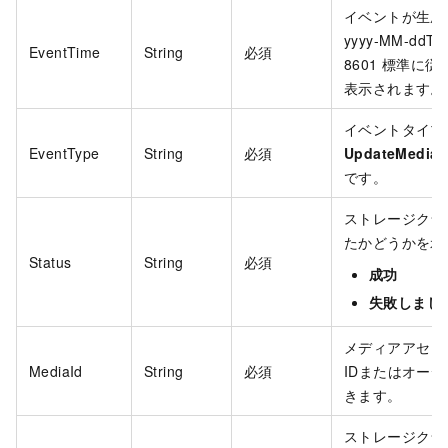
イベントが生成
yyyy-MM-ddTh
EventTime
String
必須
8601
標準に従い
表示されます。
イベントタイプ
EventType
String
必須
UpdateMediaS
です。
ストレージクラ
たかどうかを示
Status
String
必須
成功
失敗しまし
メディアアセット
MediaId
String
必須
IDまたはオーデ
きます。
ストレージクラ