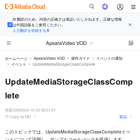
AI 翻訳のため、内容の正確さは保証いたしかねます。正確な情報
は中国語版をご参照ください。
人力翻訳を依頼する
ApsaraVideo VOD
ApsaraVideo VOD
操作ガイド
イベントの通知
ホームページ
イベント
UpdateMediaStorageClassComplete
UpdateMediaStorageClassComp
lete
更新日時
2024-10-23 08:01:51
Copy as MD
製品
このトピックでは、
UpdateMediaStorageClassComplete
イベ
ントについて説明し、サンプルコールバックを提供します。