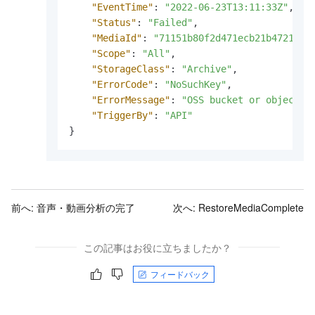
"EventTime"
:
"2022-06-23T13:11:33Z"
,
"Status"
:
"Failed"
,
"MediaId"
:
"71151b80f2d471ecb21b472190a
"Scope"
:
"All"
,
"StorageClass"
:
"Archive"
,
"ErrorCode"
:
"NoSuchKey"
,
"ErrorMessage"
:
"OSS bucket or object d
"TriggerBy"
:
"API"
}
前へ:
音声・動画分析の完了
次へ:
RestoreMediaComplete
この記事はお役に立ちましたか？
フィードバック