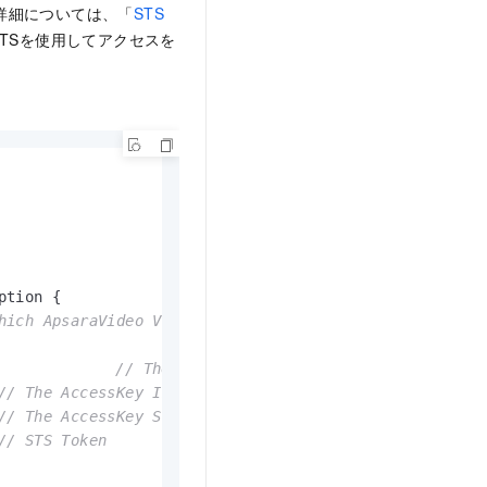
の詳細については、「
STS
TSを使用してアクセスを
ption {

hich ApsaraVideo VOD is activated.
  regionId,           				                
// The region ID
// The AccessKey ID of the RAM account
// The AccessKey Secret of the RAM account
// STS Token