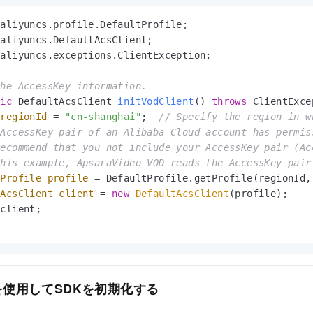
aliyuncs.exceptions.ClientException;

the AccessKey information.
tic
 DefaultAcsClient 
initVodClient
()
throws
 ClientExce
regionId
=
"cn-shanghai"
;  
// Specify the region in w
 AccessKey pair of an Alibaba Cloud account has permis
recommend that you not include your AccessKey pair (Ac
this example, ApsaraVideo VOD reads the AccessKey pair
tProfile
profile
=
 DefaultProfile.getProfile(regionId,
tAcsClient
client
=
new
DefaultAcsClient
(profile);

client;

を使用してSDKを初期化する