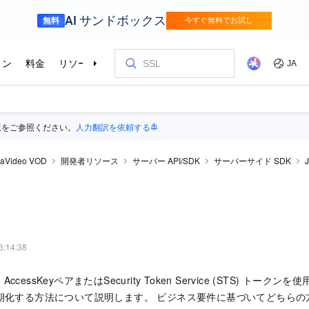
版をご参照ください。
人力翻訳を依頼する
raVideo VOD
開発者リソース
サーバー API/SDK
サーバーサイド SDK
6:14:38
essKeyペアまたはSecurity Token Service (STS) トークンを使用
avaを初期化する方法について説明します。 ビジネス要件に基づいてどちら