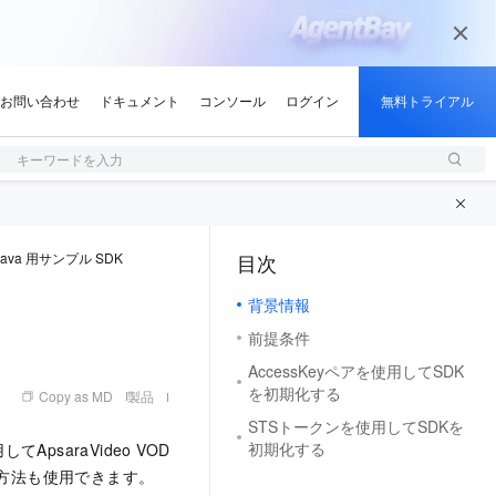
キーワードを入力
Java 用サンプル SDK
目次
（1, M）
背景情報
前提条件
AccessKeyペアを使用してSDK
を初期化する
Copy as MD
製品
STSトークンを使用してSDKを
初期化する
してApsaraVideo VOD
の方法も使用できます。