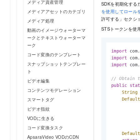
メディア資産管理
SDKを初期化する
を使用してロール
メディアアセットのカテゴリ
許可する」セクシ
メディア処理
STSトークンを使
動画のイメージウォーターマ
ークとテキストウォーターマ
ーク
import
コード変換のテンプレート
import
スナップショットテンプレー
import
 com.
ト
// Obtain 
ビデオ編集
public
sta
コンテンツモデレーション
String
スマートタグ
Defaul
ビデオ指紋
          
VODに生きる
          
          
コード変換タスク
Defaul
ApsaraVideo VODのCDN