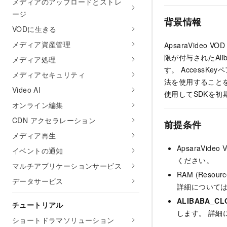
メディアのアップロードとストレ
ージ
背景情報
VODに生きる
メディア資産管理
ApsaraVide
限が付与されたAli
メディア処理
す。 AccessK
メディアセキュリティ
法を使用すること
Video AI
使用してSDKを初
オンライン編集
CDN アクセラレーション
前提条件
メディア再生
ApsaraVid
イベントの通知
ください。
マルチアプリケーションサービス
RAM (Reso
データサービス
詳細について
ALIBABA_CL
チュートリアル
します。 詳細
ショートドラマソリューション