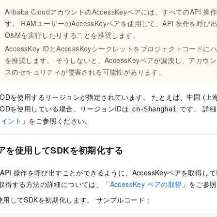
Alibaba CloudアカウントのAccessKeyペアには、すべてのAPI
操
す。 RAMユーザーのAccessKeyペアを使用して、API
操作を呼び
O&Mを実行したりすることを推奨します。
AccessKey IDとAccessKeyシークレットをプロジェクトコー
を推奨します。 そうしないと、AccessKeyペアが漏洩し、アカ
スのセキュリティが侵害される可能性があります。
deo VODを使用するリージョンが指定されています。 たとえば、中国 (上
deo VODを使用している場合、リージョンIDは
です。 詳
cn-Shanghai
ポイント
」をご参照ください。
yペアを使用してSDKを初期化する
 API
操作を呼び出すことができるように、AccessKeyペアを取得して
ペアを取得する方法の詳細については、「
AccessKey ペアの取得
」をご参照
アを使用してSDKを初期化します。 サンプルコード：