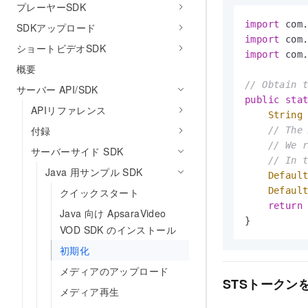
プレーヤーSDK
import
SDKアップロード
import
ショートビデオSDK
import
 com.
概要
// Obtain 
サーバー API/SDK
public
sta
APIリファレンス
String
付録
// The
// We 
サーバーサイド SDK
// In 
Java 用サンプル SDK
Defaul
Defaul
クイックスタート
return
 
Java 向け ApsaraVideo
}
VOD SDK のインストール
初期化
メディアのアップロード
STSトークン
メディア再生