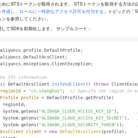
ためにSTSトークンが取得されます。 STSトークンを取得する方法
を作成し、ロールに一時的なアクセス許可を付与する
」トピックの「S
ョンを参照してください。
用してSDKを初期化します。 サンプルコード：
aliyuncs.exceptions.ClientException;

the STS information.
tic
 DefaultAcsClient 
initVodClient
()
throws
 ClientExce
regionId
=
"cn-shanghai"
;  
// Specify the region in w
tProfile
profile
=
 DefaultProfile.getProfile(

          
  System.getenv(
"ALIBABA_CLOUD_ACCESS_KEY_ID"
),       
  System.getenv(
"ALIBABA_CLOUD_ACCESS_KEY_SECRET"
),   
  System.getenv(
"ALIBABA_CLOUD_SECURITY_TOKEN"
));     
tAcsClient
client
=
new
DefaultAcsClient
(profile);
