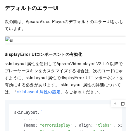
デフォルトのエラーUI
次の図は、ApsaraVideo PlayerのデフォルトのエラーUIを示し
ています。
displayError UIコンポーネントの有効化
skinLayout
属性を使用してApsaraVideo player V2.1.0
以降で
プレーヤースキンをカスタマイズする場合は、次のコードに示
すように、skinLayout
属性でdisplayError UIコンポーネントを
有効にする必要があります。 skinLayout
属性の詳細について
は、「
skinLayout
属性の設定
」をご参照ください。
skinLayout:
[
...
...
    {name: 
"errorDisplay"
 、align: 
"tlabs"
 、x: 
0
、