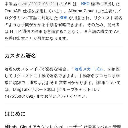
本製品 (
) の API は、
RPC
標準に準拠した
vod/2017-03-21
OpenAPI 仕様を採用しています。Alibaba Cloud には主要なプ
ログラミング言語に対応した
SDK
が用意され、リクエスト署名
のような手間がかかる手順を省略できます。そのため、開発者
は HTTP 通信の詳細を意識することなく、各言語の構文で API
を呼び出すことが可能になります。
カスタム署名
署名のカスタマイズが必要な場合、「
署名メカニズム
」を参照
してリクエストに手動で署名できます。手動署名プロセスは非
常に煩雑で、通常はおよそ 5 営業日かかります。詳細について
は、DingTalk サポート窓口 (グループチャット ID：
147535001692) までお問い合わせください。
はじめに
Alibaba Cloud アカウント (root ユーザー) は最高レベルの管理