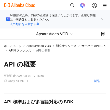
AI 翻訳のため、内容の正確さは保証いたしかねます。正確な情報
は中国語版をご参照ください。
人力翻訳を依頼する
ApsaraVideo VOD
ApsaraVideo VOD
開発者リソース
サーバー API/SDK
ホームページ
APIリファレンス
API の概要
API の概要
更新日時
2026-08-03 17:16:55
Copy as MD
製品
API 標準および多言語対応の SDK