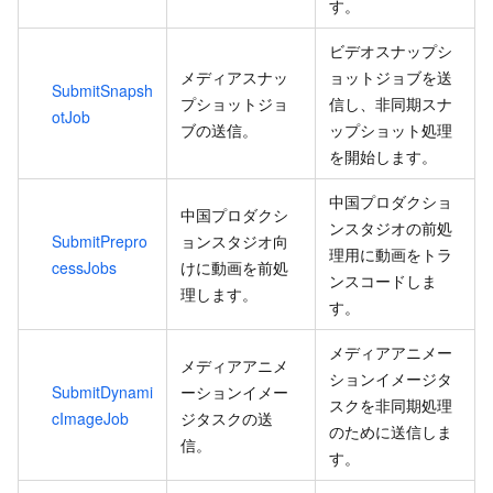
す。
ビデオスナップシ
メディアスナッ
ョットジョブを送
SubmitSnapsh
プショットジョ
信し、非同期スナ
otJob
ブの送信。
ップショット処理
を開始します。
中国プロダクショ
中国プロダクシ
ンスタジオの前処
SubmitPrepro
ョンスタジオ向
理用に動画をトラ
cessJobs
けに動画を前処
ンスコードしま
理します。
す。
メディアアニメー
メディアアニメ
ションイメージタ
SubmitDynami
ーションイメー
スクを非同期処理
cImageJob
ジタスクの送
のために送信しま
信。
す。