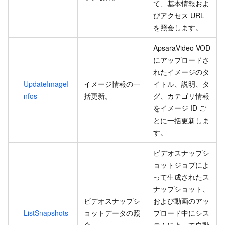
て、基本情報およ
びアクセス URL
を照会します。
ApsaraVideo VOD
にアップロードさ
れたイメージのタ
UpdateImageI
イメージ情報の一
イトル、説明、タ
nfos
括更新。
グ、カテゴリ情報
をイメージ ID ご
とに一括更新しま
す。
ビデオスナップシ
ョットジョブによ
って生成されたス
ナップショット、
ビデオスナップシ
および動画のアッ
ListSnapshots
ョットデータの照
プロード中にシス
会。
テムによって自動