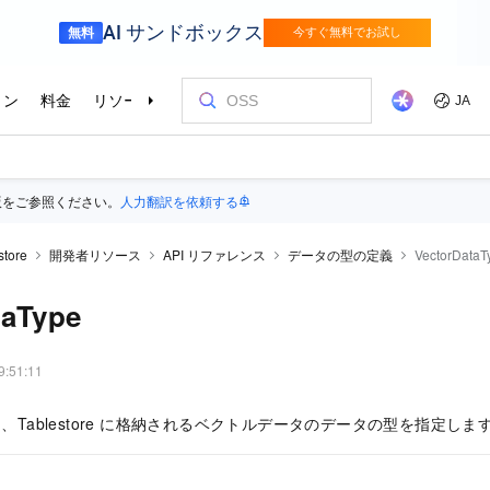
版をご参照ください。
人力翻訳を依頼する
store
開発者リソース
API リファレンス
データの型の定義
VectorDataT
taType
9:51:11
ype は、Tablestore に格納されるベクトルデータのデータの型を指定しま