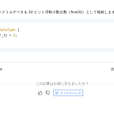
ベクトルデータを 32 ビット浮動小数点数（float32）として格納しま
DataType
 {

T_32 = 
2
;

pe
次
この記事はお役に立ちましたか？
フィードバック