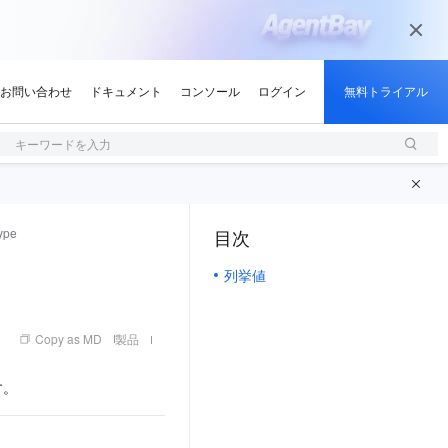
キーワードを入力
ype
目次
（1, M）
列挙値
Copy as MD
製品
す。