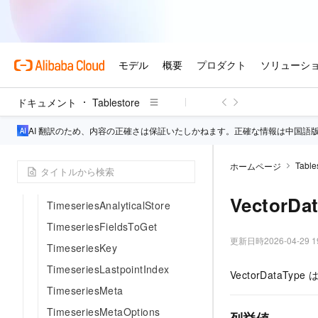
TableInBatchGetRowResponse
TableInBatchWriteRowRequest
TableInBatchWriteRowRespon
se
TableMeta
ドキュメント
Tablestore
TableOptions
AI 翻訳のため、内容の正確さは保証いたしかねます。正確な情報は中国語
TermQuery
TermsQuery
Table
ホームページ
TimeRange
VectorDa
TimeseriesAnalyticalStore
TimeseriesFieldsToGet
更新日時
2026-04-29 1
TimeseriesKey
TimeseriesLastpointIndex
VectorDataT
TimeseriesMeta
TimeseriesMetaOptions