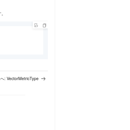
す。
へ:
VectorMetricType