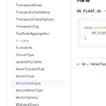
列挙値
TimeseriesRows
VD_FLOAT_32
：
TimeseriesTableMeta
TimeseriesTableOptions
TimeseriesTag
enum 
Vector
TopRowsAggregation
    VD_FLOA
}
トンネル
TunnelInfo
TunnelType
UpdatePhyTable
前へ:
VariantTy
ValueTransferRule
VariantType
VectorDataType
VectorMetricType
VectorOptions
WildcardQuery