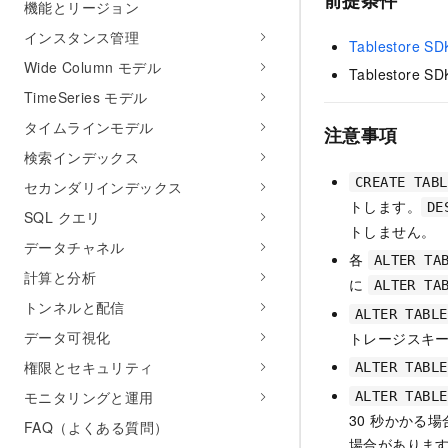
前提条件
機能とリージョン
インスタンス管理
Tablestore SD
Wide Column モデル
Tablestore 
TimeSeries モデル
タイムラインモデル
注意事項
検索インデックス
CREATE TABL
セカンダリインデックス
トします。
DE
SQL クエリ
トしません。
データチャネル
各
ALTER TA
計算と分析
に
ALTER TA
トンネルと配信
ALTER TABLE
データ可視化
トレージスキ
権限とセキュリティ
ALTER TABLE
モニタリングと運用
ALTER TABLE
30 秒かかる
FAQ（よくある質問）
場合がありま