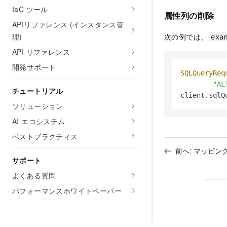
IaC ツール
属性列の削除
APIリファレンス (インスタンス管
理)
次の例では、
exa
API リファレンス
開発サポート
SQLQueryReq
"AL
チュートリアル
client.sqlQ
ソリューション
AI エコシステム
ベストプラクティス
前へ:
マッピン
サポート
よくある質問
パフォーマンスホワイトペーパー