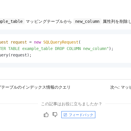
マッピングテーブルから
属性列を削除
mple_table
new_column
uest
request
=
new
SQLQueryRequest
(

TER TABLE example_table DROP COLUMN new_column"
);

uery(request);
グテーブルのインデックス情報のクエリ
次へ:
マッ
この記事はお役に立ちましたか？
フィードバック