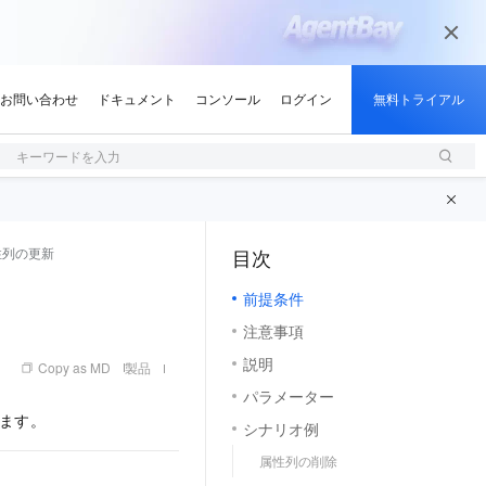
キーワードを入力
性列の更新
目次
（1, M）
前提条件
注意事項
説明
Copy as MD
製品
パラメーター
します。
シナリオ例
属性列の削除