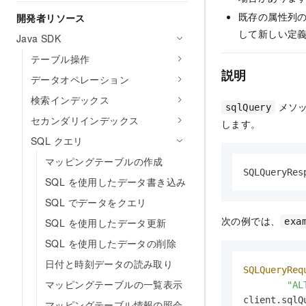
既存の属性列
開発者リソース
して新しい定
Java SDK
テーブル操作
説明
データオペレーション
検索インデックス
メソ
sqlQuery
セカンダリインデックス
します。
SQL クエリ
マッピングテーブルの作成
SQLQueryRes
SQL を使用したデータ書き込み
SQL でデータをクエリ
次の例では、
SQL を使用したデータ更新
exa
SQL を使用したデータの削除
日付と時刻データの読み取り
SQLQueryReq
マッピングテーブルの一覧表示
"AL
client.sqlQ
マッピングテーブル情報の照会