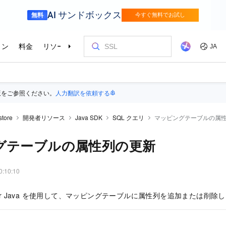
版をご参照ください。
人力翻訳を依頼する
store
開発者リソース
Java SDK
SQL クエリ
マッピングテーブルの属
グテーブルの属性列の更新
0:10:10
SDK for Java を使用して、マッピングテーブルに属性列を追加または削除