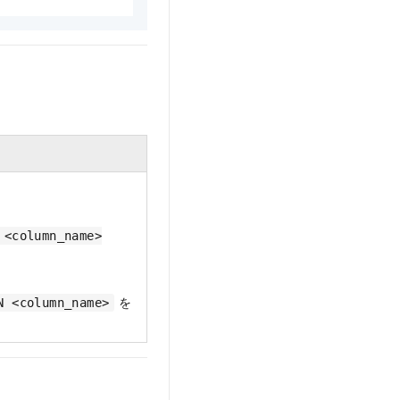
 <column_name>
を
N <column_name>