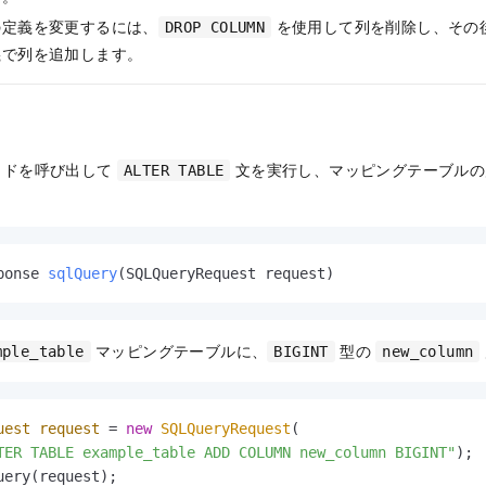
の定義を変更するには、
を使用して列を削除し、その
DROP COLUMN
義で列を追加します。
ッドを呼び出して
文を実行し、マッピングテーブルの
ALTER TABLE
ponse 
sqlQuery
(SQLQueryRequest request)
マッピングテーブルに、
型の
mple_table
BIGINT
new_column
uest
request
=
new
SQLQueryRequest
(

TER TABLE example_table ADD COLUMN new_column BIGINT"
);

uery(request);