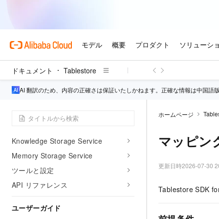
クイックスタート
Tablestore とは？
メリット
基本概念
制限
ドキュメント
Tablestore
クイックスタート
料金
AI 翻訳のため、内容の正確さは保証いたしかねます。正確な情報は中国語
お知らせ
Table
ホームページ
ナレッジ・メモリストレージ
マッピン
Knowledge Storage Service
Memory Storage Service
更新日時
2026-07-30 2
ツールと設定
API リファレンス
Tablestore 
ユーザーガイド