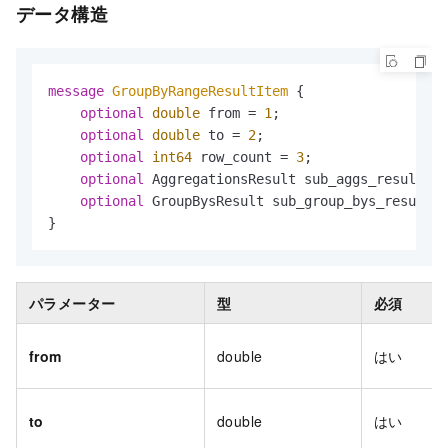
データ構造
message 
GroupByRangeResultItem
 {

optional
double
 from = 
1
;

optional
double
 to = 
2
;

optional
int64
 row_count = 
3
;

optional
 AggregationsResult sub_aggs_result = 
optional
 GroupBysResult sub_group_bys_result =
}
パラメーター
型
必須
from
double
はい
to
double
はい