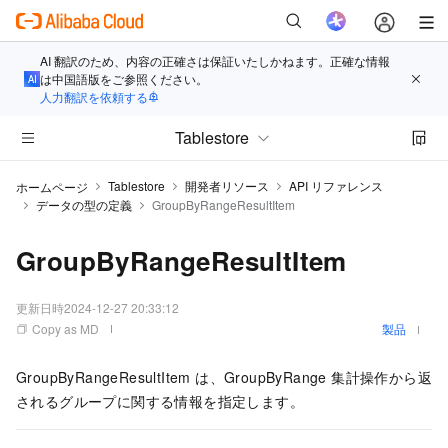
AI 翻訳のため、内容の正確さは保証いたしかねます。正確な情報
は中国語版をご参照ください。
人力翻訳を依頼する
Tablestore
Tablestore
開発者リソース
API リファレンス
ホームページ
データの型の定義
GroupByRangeResultItem
GroupByRangeResultItem
更新日時
2024-12-27 20:33:12
Copy as MD
製品
GroupByRangeResultItem は、GroupByRange 集計操作から返
されるグループに関する情報を指定します。