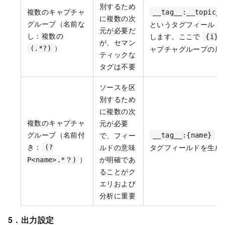
別するため
複数のキャプチャ
__tag__:__topic_{
に複数の次
グループ（名前な
というタグフィールド
元が必要だ
し：複数の
します。ここで
{i}
が、セマン
）
ャプチャグループの序
(.*?)
ティックな
タグは不要
ソースを区
別するため
に複数の次
複数のキャプチャ
元が必要
グループ（名前付
と
で、フィー
__tag__:{name}
き：
ルドの意味
タグフィールドを生成
(?
）
が明確であ
P<name>.*？)
ることがク
エリおよび
分析に重要
5．出力設定