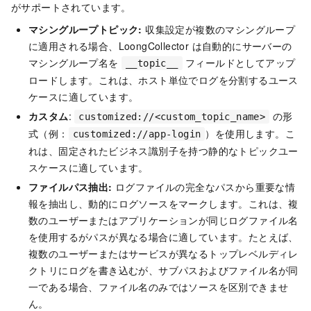
がサポートされています。
マシングループトピック:
収集設定が複数のマシングループ
に適用される場合、LoongCollector は自動的にサーバーの
マシングループ名を
フィールドとしてアップ
__topic__
ロードします。これは、ホスト単位でログを分割するユース
ケースに適しています。
カスタム
:
の形
customized://<custom_topic_name>
式（例：
）を使用します。こ
customized://app-login
れは、固定されたビジネス識別子を持つ静的なトピックユー
スケースに適しています。
ファイルパス抽出:
ログファイルの完全なパスから重要な情
報を抽出し、動的にログソースをマークします。これは、複
数のユーザーまたはアプリケーションが同じログファイル名
を使用するがパスが異なる場合に適しています。たとえば、
複数のユーザーまたはサービスが異なるトップレベルディレ
クトリにログを書き込むが、サブパスおよびファイル名が同
一である場合、ファイル名のみではソースを区別できませ
ん。