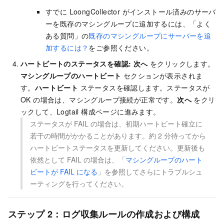
すでに LoongCollector がインストール済みのサーバ
ーを既存のマシングループに追加するには、「よく
ある質問」の
既存のマシングループにサーバーを追
加するには？
をご参照ください。
ハートビートのステータスを確認:
次へ
をクリックします。
マシングループのハートビート
セクションが表示されま
す。
ハートビート
ステータスを確認します。ステータスが
OK の場合は、マシングループ接続が正常です。
次へ
をクリ
ックして、Logtail 構成ページに進みます。
ステータスが FAIL の場合は、初期ハートビート確立に
若干の時間がかかることがあります。約 2 分待ってから
ハートビートステータスを更新してください。更新後も
依然として FAIL の場合は、「
マシングループのハート
ビートが FAIL になる
」を参照してさらにトラブルシュ
ーティングを行ってください。
ステップ 2：ログ収集ルールの作成および構成