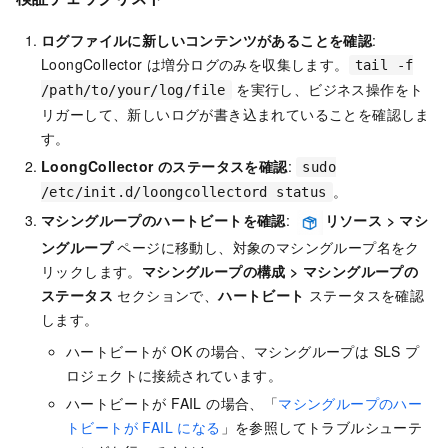
ログファイルに新しいコンテンツがあることを確認
:
LoongCollector は増分ログのみを収集します。
tail -f
を実行し、ビジネス操作をト
/path/to/your/log/file
リガーして、新しいログが書き込まれていることを確認しま
す。
LoongCollector のステータスを確認
:
sudo
。
/etc/init.d/loongcollectord status
マシングループのハートビートを確認
:
リソース
>
マシ
ングループ
ページに移動し、対象のマシングループ名をク
リックします。
マシングループの構成
>
マシングループの
ステータス
セクションで、
ハートビート
ステータスを確認
します。
ハートビートが OK の場合、マシングループは SLS プ
ロジェクトに接続されています。
ハートビートが FAIL の場合、「
マシングループのハー
トビートが FAIL になる
」を参照してトラブルシューテ