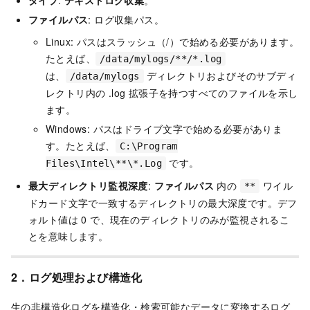
タイプ
:
テキストログ収集
。
ファイルパス
: ログ収集パス。
Linux: パスはスラッシュ（/）で始める必要があります。
たとえば、
/data/mylogs/**/*.log
は、
ディレクトリおよびそのサブディ
/data/mylogs
レクトリ内の .log 拡張子を持つすべてのファイルを示し
ます。
Windows: パスはドライブ文字で始める必要がありま
す。たとえば、
C:\Program
です。
Files\Intel\**\*.Log
最大ディレクトリ監視深度
:
ファイルパス
内の
ワイル
**
ドカード文字で一致するディレクトリの最大深度です。デフ
ォルト値は 0 で、現在のディレクトリのみが監視されるこ
とを意味します。
2．ログ処理および構造化
生の非構造化ログを構造化・検索可能なデータに変換するログ