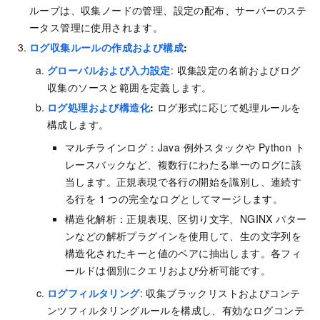
ループは、収集ノードの管理、設定の配布、サーバーのステ
ータス管理に使用されます。
ログ収集ルールの作成および構成
:
グローバルおよび入力設定
: 収集設定の名前およびログ
収集のソースと範囲を定義します。
ログ処理および構造化
:
ログ形式に応じて処理ルールを
構成します。
マルチラインログ：Java 例外スタックや Python ト
レースバックなど、複数行にわたる単一のログに該
当します。正規表現で各行の開始を識別し、連続す
る行を 1 つの完全なログとしてマージします。
構造化解析：正規表現、区切り文字、NGINX パター
ンなどの解析プラグインを使用して、生の文字列を
構造化されたキーと値のペアに抽出します。各フィ
ールドは個別にクエリおよび分析可能です。
ログフィルタリング
: 収集ブラックリストおよびコンテ
ンツフィルタリングルールを構成し、有効なログコンテ