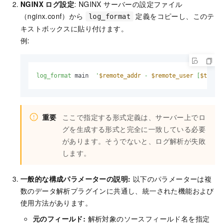
NGINX ログ設定
: NGINX サーバーの設定ファイル
（nginx.conf）から
定義をコピーし、このテ
log_format
キストボックスに貼り付けます。
例:
log_format
 main  
'
$remote_addr
 - 
$remote_user
 [
$time_
重要
ここで指定する形式定義は、サーバー上でロ
グを生成する形式と完全に一致している必要
があります。そうでないと、ログ解析が失敗
します。
一般的な構成パラメーターの説明:
以下のパラメーターは複
数のデータ解析プラグインに共通し、統一された機能および
使用方法があります。
元のフィールド:
解析対象のソースフィールド名を指定