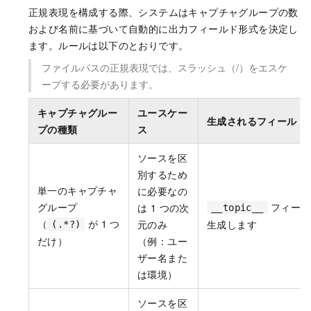
正規表現を構成する際、システムはキャプチャグループの数
および名前に基づいて自動的に出力フィールド形式を決定し
ます。ルールは以下のとおりです。
ファイルパスの正規表現では、スラッシュ（/）をエスケ
ープする必要があります。
キャプチャグルー
ユースケー
生成されるフィールド
プの種類
ス
ソースを区
別するため
単一のキャプチャ
に必要なの
グループ
フィール
は 1 つの次
__topic__
（
が 1 つ
元のみ
生成します
(.*?)
だけ）
（例：ユー
ザー名また
は環境）
ソースを区