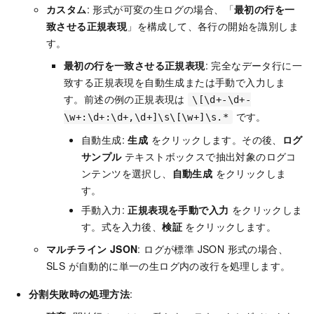
カスタム
: 形式が可変の生ログの場合、「
最初の行を一
致させる正規表現
」を構成して、各行の開始を識別しま
す。
最初の行を一致させる正規表現
: 完全なデータ行に一
致する正規表現を自動生成または手動で入力しま
す。前述の例の正規表現は
\[\d+-\d+-
です。
\w+:\d+:\d+,\d+]\s\[\w+]\s.*
自動生成:
生成
をクリックします。その後、
ログ
サンプル
テキストボックスで抽出対象のログコ
ンテンツを選択し、
自動生成
をクリックしま
す。
手動入力:
正規表現を手動で入力
をクリックしま
す。式を入力後、
検証
をクリックします。
マルチライン JSON
: ログが標準 JSON 形式の場合、
SLS が自動的に単一の生ログ内の改行を処理します。
分割失敗時の処理方法
: