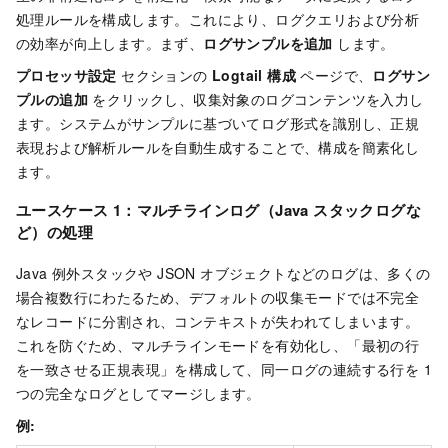
処理ルールを構成します。これにより、ログクエリおよび分析
の効率が向上します。まず、
ログサンプルを追加
します。
プロセッサ設定
セクションの
Logtail 構成
ページで、
ログサン
プルの追加
をクリックし、収集対象のログコンテンツを入力し
ます。システムがサンプルに基づいてログ形式を識別し、正規
表現および解析ルールを自動生成することで、構成を簡素化し
ます。
ユースケース 1：マルチラインログ（Java スタックログな
ど）の処理
Java 例外スタックや JSON オブジェクトなどのログは、多くの
場合複数行にわたるため、デフォルトの収集モードでは不完全
なレコードに分割され、コンテキストが失われてしまいます。
これを防ぐため、マルチラインモードを有効化し、「最初の行
を一致させる正規表現」を構成して、同一ログの連続する行を 1
つの完全なログとしてマージします。
例: