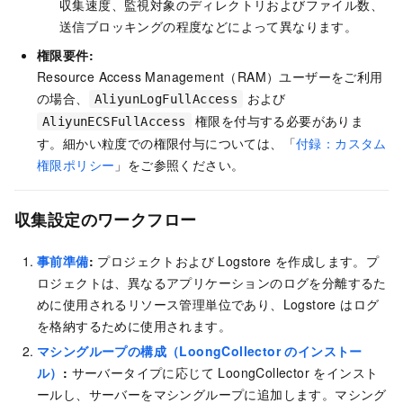
収集速度、監視対象のディレクトリおよびファイル数、
送信ブロッキングの程度などによって異なります。
権限要件:
Resource Access Management（RAM）ユーザーをご利用
の場合、
および
AliyunLogFullAccess
権限を付与する必要がありま
AliyunECSFullAccess
す。細かい粒度での権限付与については、「
付録：カスタム
権限ポリシー
」をご参照ください。
収集設定のワークフロー
事前準備
:
プロジェクトおよび Logstore を作成します。プ
ロジェクトは、異なるアプリケーションのログを分離するた
めに使用されるリソース管理単位であり、Logstore はログ
を格納するために使用されます。
マシングループの構成（LoongCollector のインストー
ル）
:
サーバータイプに応じて LoongCollector をインスト
ールし、サーバーをマシングループに追加します。マシング