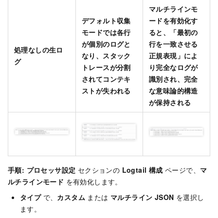
マルチラインモ
デフォルト収集
ードを有効化す
モードでは各行
ると、「最初の
が個別のログと
行を一致させる
処理なしの生ロ
なり、スタック
正規表現」によ
グ
トレースが分割
り完全なログが
されてコンテキ
識別され、完全
ストが失われる
な意味論的構造
が保持される
手順:
プロセッサ設定
セクションの
Logtail 構成
ページで、
マ
ルチラインモード
を有効化します。
タイプ
で、
カスタム
または
マルチライン JSON
を選択し
ます。