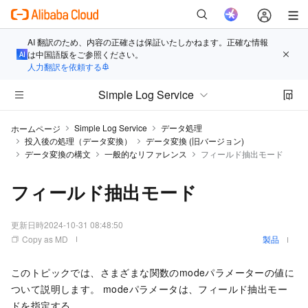
AI 翻訳のため、内容の正確さは保証いたしかねます。正確な情報
は中国語版をご参照ください。
人力翻訳を依頼する
Simple Log Service
Simple Log Service
データ処理
ホームページ
投入後の処理（データ変換）
データ変換 (旧バージョン)
データ変換の構文
一般的なリファレンス
フィールド抽出モード
フィールド抽出モード
更新日時
2024-10-31 08:48:50
Copy as MD
製品
このトピックでは、さまざまな関数のmodeパラメーターの値に
ついて説明します。 modeパラメータは、フィールド抽出モー
ドを指定する。