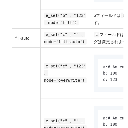
bフィールドは
e_set("b" 、"123"
b:
す。
、mode='fill')
フィールドは
e_set("c" 、"" 、
c
fill-auto
グは変更されませ
mode='fill-auto')
e_set("c" 、"123"
a:# An empt
、
b: 100

c: 123
mode='overwrite')
a:# An empt
e_set("c" 、"" 、
b: 100
