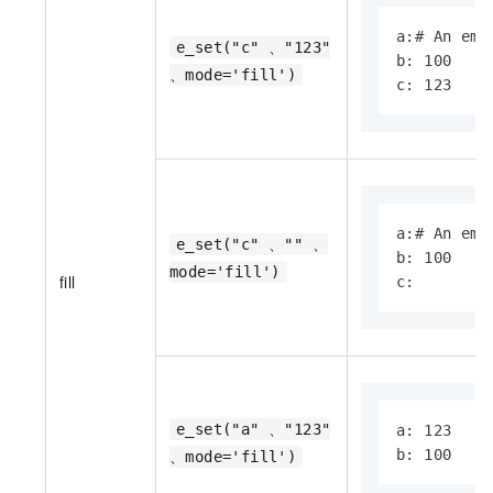
a:# An empt
e_set("c" 、"123"
b: 100

、mode='fill')
c: 123
a:# An empt
e_set("c" 、"" 、
b: 100

mode='fill')
fill
c:
e_set("a" 、"123"
a: 123

b: 100
、mode='fill')