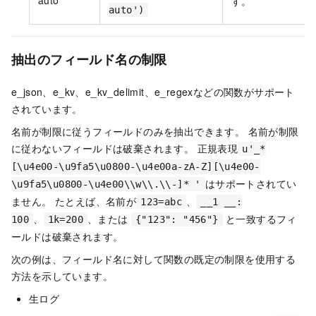
auto
す。
auto')
抽出のフィールド名の制限
e_json、e_kv、e_kv_delimit、e_regexなどの関数がサポート
されています。
名前が制限に従うフィールドのみを抽出できます。 名前が制限
に従わないフィールドは破棄されます。 正規表現
u'_*
[\u4e00-\u9fa5\u0800-\u4e00a-zA-Z][\u4e00-
はサポートされてい
\u9fa5\u0800-\u4e00\\w\\.\\-]* '
ません。 たとえば、名前が
、
123=abc
__1 __:
、
、または
と一致するフィ
100
1k=200
{"123": "456"}
ールドは破棄されます。
次の例は、フィールド名に対して関数の既定の制限を使用する
方法を示しています。
生ログ