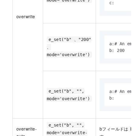
mode='overwrite')
c: 
overwrite
e_set("b" 、"200"
a:# An empt
、
b: 200
mode='overwrite')
e_set("b", "",
a:# An empt
b: 
mode='overwrite')
e_set("b", "",
overwrite-
bフィールドは
b:
mode='overwrite-