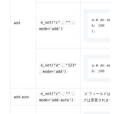
a:# An empt
add
e_set("c" 、"" 、
b: 100

mode='add')
c:
e_set("a" 、"123"
a:# An empt
b: 100
、mode='add')
フィールドは
e_set("c" 、"" 、
c
add-auto
グは変更されませ
mode='add-auto')