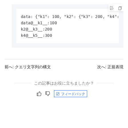
data: {"k1": 100, "k2": {"k3": 200, "k4": {"k
data@__k1__:100

k2@__k3__:200

k4@__k5__:300
前へ:
クエリ文字列の構文
次へ:
正規表現
この記事はお役に立ちましたか？
フィードバック