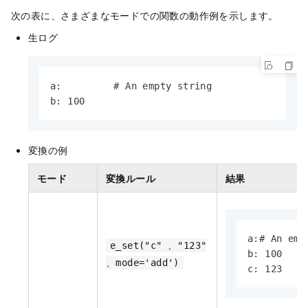
次の表に、さまざまなモードでの関数の動作例を示します。
生ログ
a:         # An empty string

b: 100
変換の例
モード
変換ルール
結果
a:# An empt
e_set("c" 、"123"
b: 100

、mode='add')
c: 123