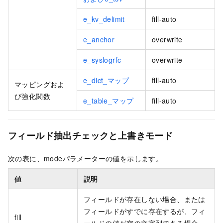
e_kv_delimit
fill-auto
e_anchor
overwrite
e_syslogrfc
overwrite
e_dict_マップ
fill-auto
マッピングおよ
び強化関数
e_table_マップ
fill-auto
フィールド抽出チェックと上書きモード
次の表に、modeパラメーターの値を示します。
値
説明
フィールドが存在しない場合、または
フィールドがすでに存在するが、フィ
fill