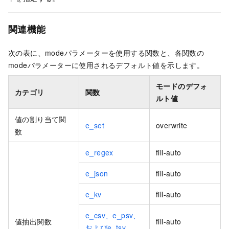
関連機能
次の表に、modeパラメーターを使用する関数と、各関数の
modeパラメーターに使用されるデフォルト値を示します。
モードのデフォ
カテゴリ
関数
ルト値
値の割り当て関
e_set
overwrite
数
e_regex
fill-auto
e_json
fill-auto
e_kv
fill-auto
e_csv、e_psv、
値抽出関数
fill-auto
およびe_tsv