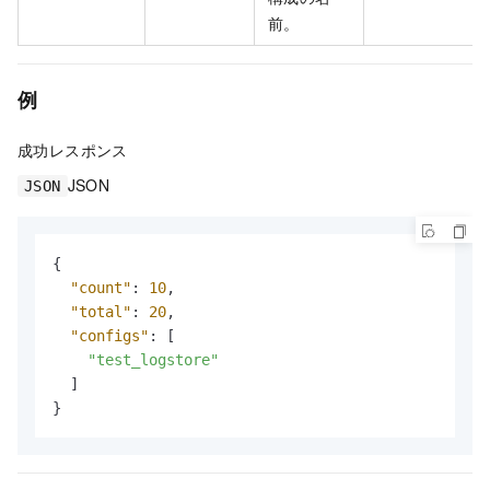
前。
例
成功レスポンス
JSON
JSON
{
"count"
:
10
,
"total"
:
20
,
"configs"
:
[
"test_logstore"
]
}