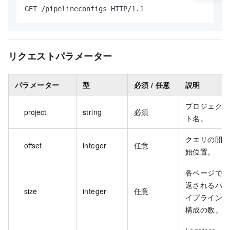
GET /pipelineconfigs HTTP/1.1
リクエストパラメーター
パラメーター
型
必須 / 任意
説明
プロジェク
project
string
必須
ト名。
クエリの開
offset
integer
任意
始位置。
各ページで
返されるパ
size
integer
任意
イプライン
構成の数。