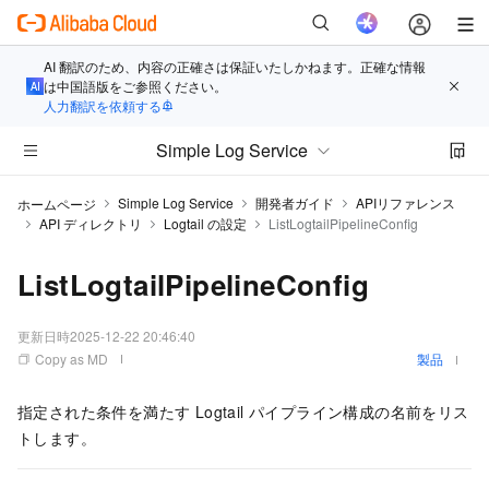
AI 翻訳のため、内容の正確さは保証いたしかねます。正確な情報
は中国語版をご参照ください。
人力翻訳を依頼する
Simple Log Service
Simple Log Service
開発者ガイド
APIリファレンス
ホームページ
API ディレクトリ
Logtail の設定
ListLogtailPipelineConfig
ListLogtailPipelineConfig
更新日時
2025-12-22 20:46:40
Copy as MD
製品
指定された条件を満たす Logtail パイプライン構成の名前をリス
トします。