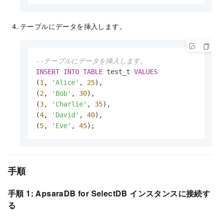
テーブルにデータを挿入します。
--テーブルにデータを挿入します。
INSERT
INTO
TABLE
 test_t 
VALUES
(
1
, 
'Alice'
, 
25
),

(
2
, 
'Bob'
, 
30
),

(
3
, 
'Charlie'
, 
35
),

(
4
, 
'David'
, 
40
),

(
5
, 
'Eve'
, 
45
);
手順
手順 1: ApsaraDB for SelectDB インスタンスに接続す
る