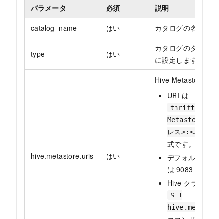
パラメータ
必須
説明
catalog_name
はい
カタログの名前。
カタログのタイプ。値
type
はい
に設定します。
Hive Metastore の
URI は
thrift://<H
Metastore の
レス>:<ポート
式です。
hive.metastore.uris
はい
デフォルトのポ
は 9083 です。
Hive クライア
SET
hive.metasto
コマンドを実行