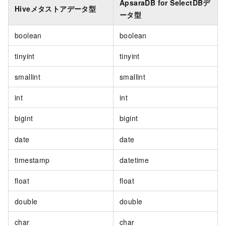
ApsaraDB for SelectDBデ
Hiveメタストアデータ型
ータ型
boolean
boolean
tinyint
tinyint
smallint
smallint
int
int
bigint
bigint
date
date
timestamp
datetime
float
float
double
double
char
char