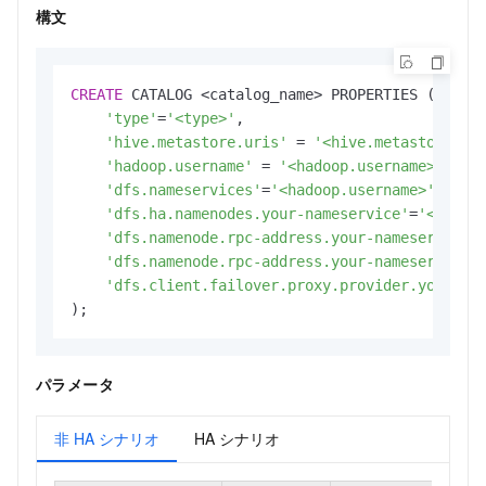
構文
CREATE
 CATALOG 
<
catalog_name
>
 PROPERTIES (

'type'
=
'<type>'
,

'hive.metastore.uris'
=
'<hive.metastore.ur
'hadoop.username'
=
'<hadoop.username>'
,

'dfs.nameservices'
=
'<hadoop.username>'
,

'dfs.ha.namenodes.your-nameservice'
=
'<dfs.h
'dfs.namenode.rpc-address.your-nameservice.
'dfs.namenode.rpc-address.your-nameservice.
'dfs.client.failover.proxy.provider.your-na
);
パラメータ
非 HA シナリオ
HA シナリオ