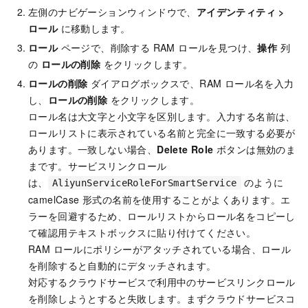
左側のナビゲーションウィンドウで、
アイデンティティ
>
ロール
に移動します。
ロール
ページで、削除する RAM ロールを見つけ、
操作
列
の
ロールの削除
をクリックします。
ロールの削除
ダイアログボックスで、RAM ロール名を入力
し、
ロールの削除
をクリックします。
ロール名は大文字と小文字を区別します。入力する名前は、
ロールリストに表示されている名前と完全に一致する必要が
あります。一致しない場合、
Delete Role
ボタンは無効のま
まです。サービスリンクロール
は、
のように
AliyunServiceRoleForSmartService
camelCase 形式の名前を使用することがよくあります。エ
ラーを回避するため、ロールリストからロール名をコピーし
て確認用テキストボックスに貼り付けてください。
RAM ロールにポリシーがアタッチされている場合、ロール
を削除すると自動的にデタッチされます。
対応するクラウドサービスで利用中のサービスリンクロール
を削除しようとすると失敗します。まずクラウドサービスコ