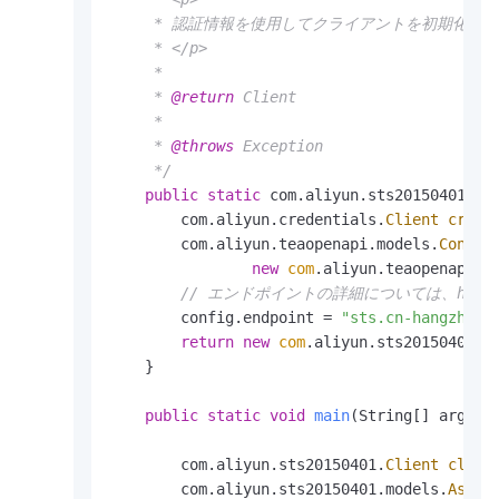
     * 認証情報を使用してクライアントを初期化しま
     * </p>

     * 

     * 
@return
 Client

     * 

     * 
@throws
 Exception

     */
public
static
 com.aliyun.sts20150401.Cl
        com.aliyun.credentials.
Client
crede
        com.aliyun.teaopenapi.models.
Config
new
com
.aliyun.teaopenapi.mo
// エンドポイントの詳細については、https://
        config.endpoint = 
"sts.cn-hangzhou.
return
new
com
.aliyun.sts20150401.Cl
    }

public
static
void
main
(String[] args_)
        com.aliyun.sts20150401.
Client
clien
        com.aliyun.sts20150401.models.
Assum