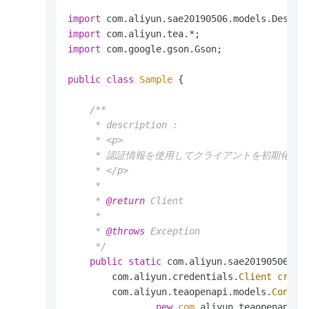
import
import
import
 com.google.gson.Gson;

public
class
Sample
 {

/**

     * description :

     * <p>

     * 認証情報を使用してクライアントを初期化しま
     * </p>

     * 

     * 
@return
 Client

     * 

     * 
@throws
 Exception

     */
public
static
 com.aliyun.sae20190506.Cl
        com.aliyun.credentials.
Client
crede
        com.aliyun.teaopenapi.models.
Config
new
com
.aliyun.teaopenapi.mo