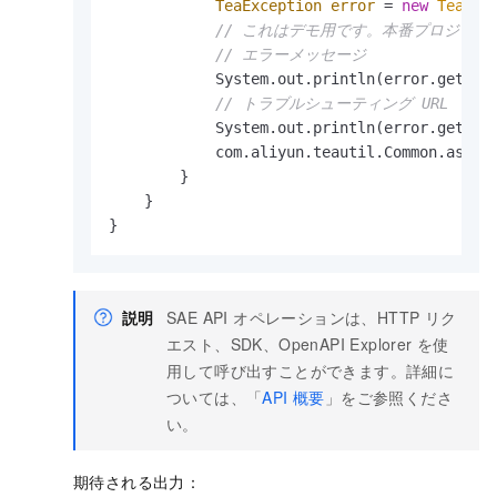
TeaException
error
=
new
TeaExc
// これはデモ用です。本番プロジェ
// エラーメッセージ
            System.out.println(error.getMess
// トラブルシューティング URL
            System.out.println(error.getDat
            com.aliyun.teautil.Common.assert
        }

    }

説明
SAE API オペレーションは、HTTP リク
エスト、SDK、OpenAPI Explorer を使
用して呼び出すことができます。詳細に
ついては、「
API 概要
」をご参照くださ
い。
期待される出力：