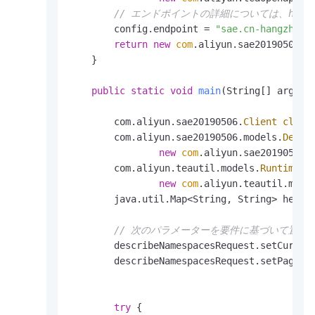
// エンドポイントの詳細については、https://
        config.endpoint = 
"sae.cn-hangzhou.
return
new
com
.aliyun.sae20190506.Cl
    }

public
static
void
main
(String[] args_)
        com.aliyun.sae20190506.
Client
clien
        com.aliyun.sae20190506.models.
Descr
new
com
.aliyun.sae20190506.m
        com.aliyun.teautil.models.
RuntimeOp
new
com
.aliyun.teautil.model
        java.util.Map<String, String> heade
// 次のパラメーターを要件に基づいて置き
        describeNamespacesRequest.setCurren
        describeNamespacesRequest.setPageSi
try
 {
