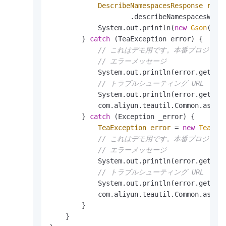
DescribeNamespacesResponse
resp
                    .describeNamespacesWithO
            System.out.println(
new
Gson
().t
        } 
catch
 (TeaException error) {

// これはデモ用です。本番プロジェ
// エラーメッセージ
            System.out.println(error.getMess
// トラブルシューティング URL
            System.out.println(error.getDat
            com.aliyun.teautil.Common.assert
        } 
catch
 (Exception _error) {

TeaException
error
=
new
TeaExc
// これはデモ用です。本番プロジェ
// エラーメッセージ
            System.out.println(error.getMess
// トラブルシューティング URL
            System.out.println(error.getDat
            com.aliyun.teautil.Common.assert
        }

    }
