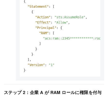
{
"Statement"
:
[
{
"Action"
:
"sts:AssumeRole"
,
"Effect"
:
"Allow"
,
"Principal"
:
{
"RAM"
:
[
"acs:ram::2345************:root"
]
}
}
]
,
"Version"
:
"1"
}
ステップ 2：企業 A が RAM ロールに権限を付与