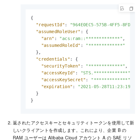
{
"requestId"
:
"964E0EC5-575B-4FF5-8FD0-D
"assumedRoleUser"
:
{
"arn"
:
"acs:ram::*************"
,
"assumedRoleId"
:
"*************"
}
,
"credentials"
:
{
"securityToken"
:
"*************"
,
"accessKeyId"
:
"STS.*************"
,
"accessKeySecret"
:
"*************"
,
"expiration"
:
"2021-05-28T11:23:19Z"
}
}
返されたアクセスキーとセキュリティトークンを使用して新
しいクライアントを作成します。これにより、企業 B の
RAM ユーザーは Alibaba Cloud アカウント A の SAE リソ