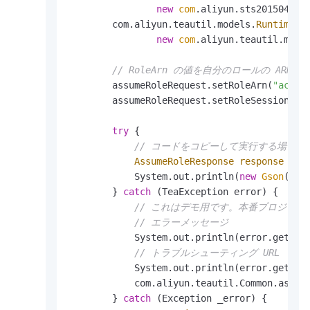
new
com
.aliyun.sts20150401.m
        com.aliyun.teautil.models.
RuntimeOp
new
com
.aliyun.teautil.model
// RoleArn の値を自分のロールの ARN 
        assumeRoleRequest.setRoleArn(
"acs:r
        assumeRoleRequest.setRoleSessionNam
try
 {

// コードをコピーして実行する場合は
AssumeRoleResponse
response
=
 c
            System.out.println(
new
Gson
().t
        } 
catch
 (TeaException error) {

// これはデモ用です。本番プロジェ
// エラーメッセージ
            System.out.println(error.getMess
// トラブルシューティング URL
            System.out.println(error.getDat
            com.aliyun.teautil.Common.assert
        } 
catch
 (Exception _error) {
