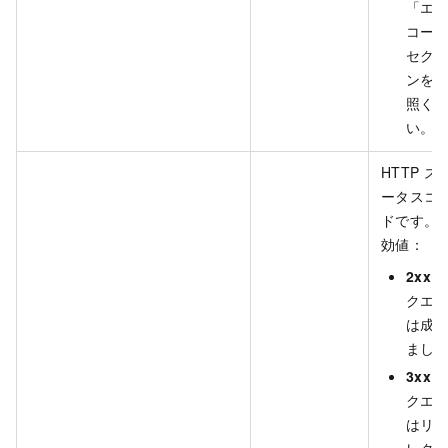
「エ
コー
セク
ンを
照く
い。
HTTP ス
ータスコ
ドです。 
効値：
2xx
：
クエ
は成
まし
3xx
：
クエ
はリ
レク