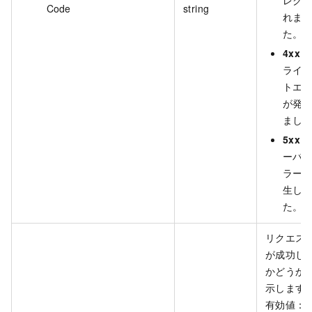
Code
string
れま
た。
4xx
：
ライ
トエ
が発
まし
5xx
：
ーバ
ラー
生し
た。
リクエス
が成功し
かどうか
示します
有効値：