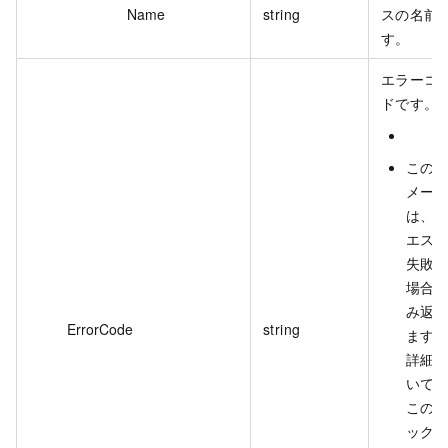
Name
string
スの名前
す。
エラーコ
ドです。
この
メー
は、
エス
失敗
場合
み返
ErrorCode
string
ます
詳細
いて
この
ック