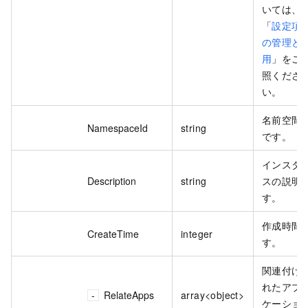
いては、
「
設定項
の管理と
用
」をご
照くださ
い。
名前空間 I
NamespaceId
string
です。
インスタ
Description
string
スの説明
す。
作成時間
CreateTime
integer
す。
関連付け
れたアプ
RelateApps
array<object>
ケーショ