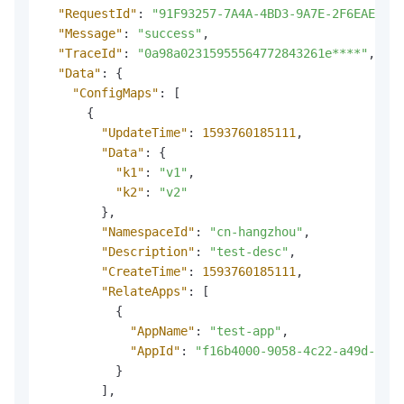
"RequestId"
:
"91F93257-7A4A-4BD3-9A7E-2F6EAE6D**
"Message"
:
"success"
,
"TraceId"
:
"0a98a02315955564772843261e****"
,
"Data"
:
{
"ConfigMaps"
:
[
{
"UpdateTime"
:
1593760185111
,
"Data"
:
{
"k1"
:
"v1"
,
"k2"
:
"v2"
}
,
"NamespaceId"
:
"cn-hangzhou"
,
"Description"
:
"test-desc"
,
"CreateTime"
:
1593760185111
,
"RelateApps"
:
[
{
"AppName"
:
"test-app"
,
"AppId"
:
"f16b4000-9058-4c22-a49d-49a2
}
]
,