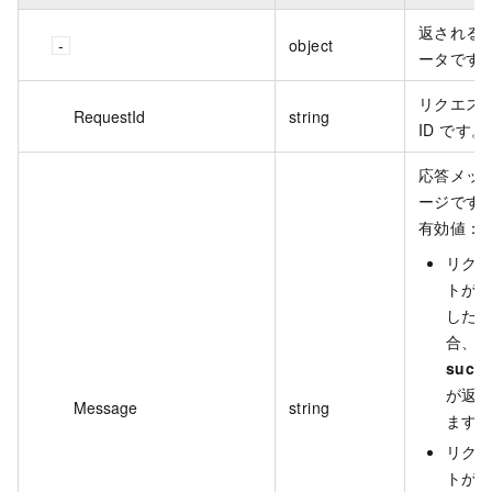
返される
object
ータです
リクエス
RequestId
string
ID です。
応答メッ
ージです
有効値：
リク
トが
した
合、
succ
が返
Message
string
ます
リク
トが