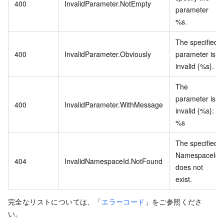
400
InvalidParameter.NotEmpty
parameter
%s.
The specified
400
InvalidParameter.Obviously
parameter is
invalid {%s}.
The
parameter is
400
InvalidParameter.WithMessage
invalid {%s}:
%s
The specified
NamespaceId
404
InvalidNamespaceId.NotFound
does not
exist.
完全なリストについては、「
エラーコード
」をご参照くださ
い。