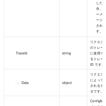
した
合、
ーメ
ージ
され
す。
リクエス
のトレー
TraceId
string
に使用で
るトレー
ID です。
リクエス
によって
Data
object
されるデ
タです。
ConfigMa