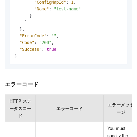
"ConfigMapId"
:
1
,
"Name"
:
"test-name"
}
]
}
,
"ErrorCode"
:
""
,
"Code"
:
"200"
,
"Success"
:
true
}
エラーコード
HTTP ステ
エラーメッセ
ータスコー
エラーコード
ージ
ド
You must
specify the