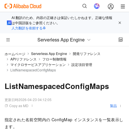
AI 翻訳のため、内容の正確さは保証いたしかねます。正確な情報
は中国語版をご参照ください。
人力翻訳を依頼する
Serverless App Engine
Serverless App Engine
開発リファレンス
ホームページ
APIリファレンス
フロー制御情報
マイクロサービスアプリケーション
設定項目管理
ListNamespacedConfigMaps
ListNamespacedConfigMaps
更新日時
2026-04-23 04:12:05
Copy as MD
製品
指定された名前空間内の ConfigMap インスタンスを一覧表示し
ます。