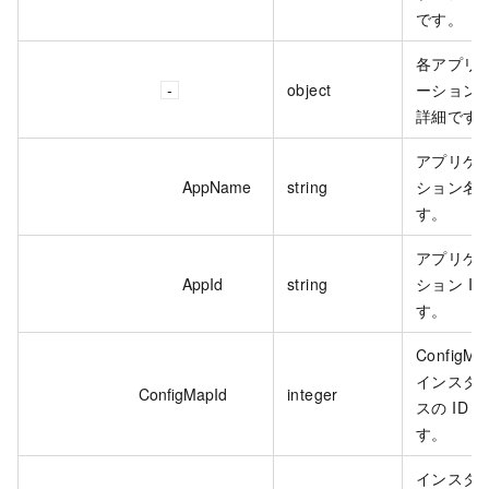
です。
各アプリ
object
ーション
詳細です
アプリケ
AppName
string
ション名
す。
アプリケ
AppId
string
ション ID
す。
ConfigMa
インスタ
ConfigMapId
integer
スの ID で
す。
インスタ