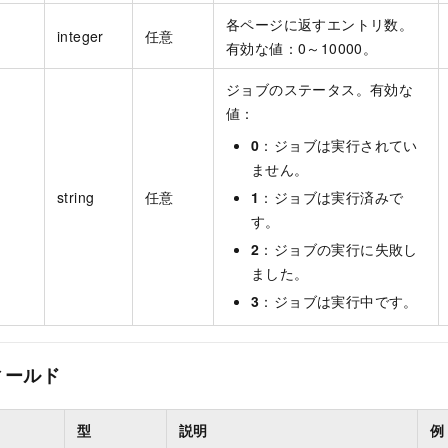
各ページに返すエントリ数。
integer
任意
有効な値：0～10000。
ジョブのステータス。有効な
値：
0
：ジョブは実行されてい
ません。
string
任意
1
：ジョブは実行済みで
す。
2
：ジョブの実行に失敗し
ました。
3
：ジョブは実行中です。
ィールド
型
説明
例