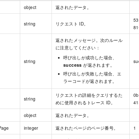
object
返されたデータ。
53
string
リクエスト ID。
81
返されたメッセージ。次のルール
に注意してください：
呼び出しが成功した場合、
string
su
success
が返されます。
呼び出しが失敗した場合、エ
ラーコードが返されます。
リクエストの詳細をクエリするた
0b
string
めに使用されるトレース ID。
41
object
返されたデータ。
Page
integer
返されたページのページ番号。
1