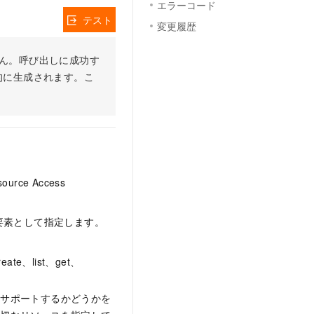
エラーコード
テスト
変更履歴
りません。呼び出しに成功す
的に生成されます。こ
ce Access
要素として指定します。
、list、get、
をサポートするかどうかを