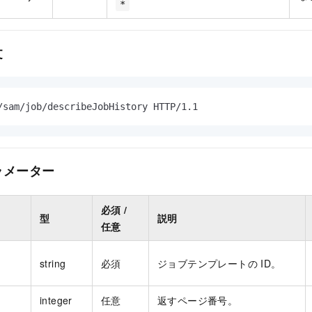
*
文
/sam/job/describeJobHistory HTTP/1.1
ラメーター
必須 /
型
説明
任意
string
必須
ジョブテンプレートの ID。
integer
任意
返すページ番号。