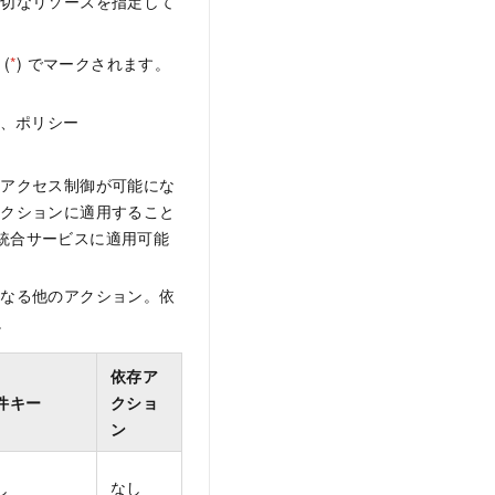
適切なリソースを指定して
(
*
) でマークされます。
れ、ポリシー
なアクセス制御が可能にな
アクションに適用すること
M 統合サービスに適用可能
となる他のアクション。依
。
依存ア
件キー
クショ
ン
し
なし