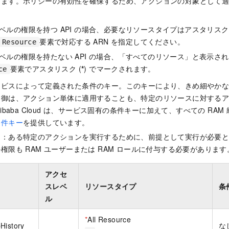
きます。ポリシーの有効性を確保するため、アクションの対象として
ベルの権限を持つ API の場合、必要なリソースタイプはアスタリスク 
要素で対応する ARN を指定してください。
Resource
ベルの権限を持たない API の場合、「すべてのリソース」と表示さ
要素でアスタリスク (
*
) でマークされます。
ce
ービスによって定義された条件のキー。このキーにより、きめ細やか
制御は、アクション単体に適用することも、特定のリソースに対する
ibaba Cloud は、サービス固有の条件キーに加えて、すべての RA
条件キー
を提供しています。
ン：ある特定のアクションを実行するために、前提として実行が必要
権限も RAM ユーザーまたは RAM ロールに付与する必要があります
アクセ
スレベ
リソースタイプ
条
ル
*
All Resource
History
な