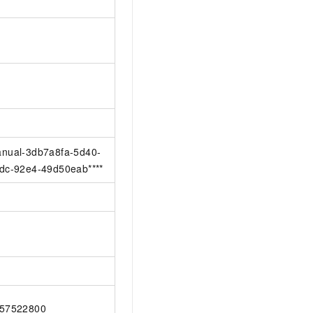
nual-3db7a8fa-5d40-
dc-92e4-49d50eab****
57522800