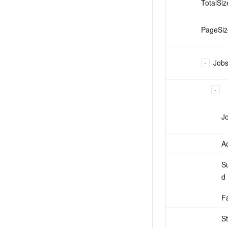
TotalSiz
PageSiz
Job
J
Ac
S
d
Fa
S