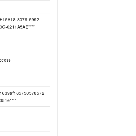
F15A18-8079-5992-
0C-0211A5AE****
ccess
1639af165750578572
351e****