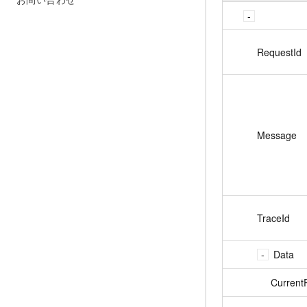
RequestId
Message
TraceId
Data
Current