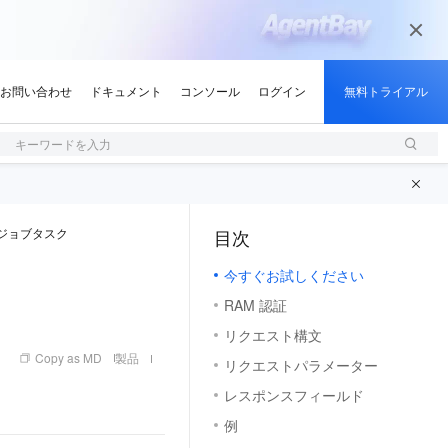
キーワードを入力
ジョブタスク
目次
（1, M）
今すぐお試しください
RAM 認証
リクエスト構文
Copy as MD
製品
リクエストパラメーター
レスポンスフィールド
例