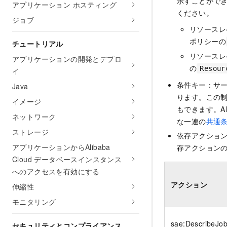
示すことがで
アプリケーション ホスティング
ください。
ジョブ
リソースレ
ポリシーの
チュートリアル
リソースレ
アプリケーションの開発とデプロ
の
Resour
イ
条件キー：サ
Java
ります。この
イメージ
もできます。Al
ネットワーク
な一連の
共通
ストレージ
依存アクショ
アプリケーションからAlibaba
存アクションの
Cloud データベースインスタンス
へのアクセスを有効にする
アクション
伸縮性
モニタリング
sae:DescribeJob
セキュリティとコンプライアンス