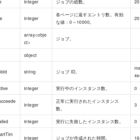
e
integer
ジョブの総数。
20
各ページに返すエントリ数。有効
e
integer
20
な値：0～10000。
array<obje
s
ジョブ。
ct>
object
ma
obId
string
ジョブ ID。
4e
tive
integer
実行中のインスタンス数。
0
ucceede
正常に実行されたインスタンス
integer
3
数。
iled
integer
実行に失敗したインスタンス数。
0
tartTim
integer
ジョブが作成された時間。
16