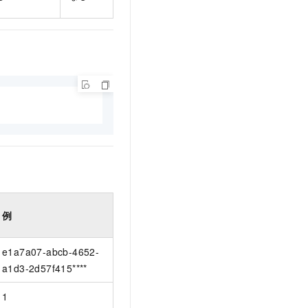
例
e1a7a07-abcb-4652-
a1d3-2d57f415****
1