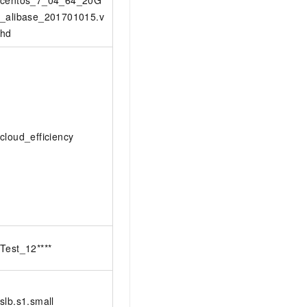
centos_7_04_64_20G
_alibase_201701015.v
hd
cloud_efficiency
Test_12****
slb.s1.small