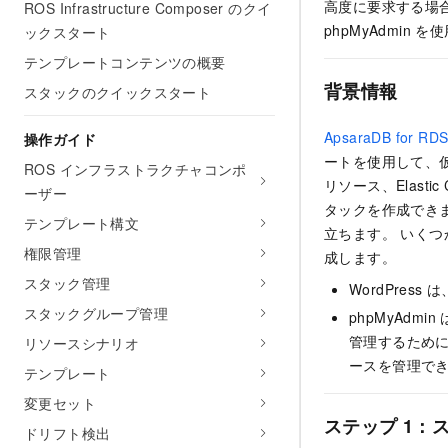
高度に要求する場合は、R
ROS Infrastructure Composer のクイ
phpMyAdmin 
ックスタート
テンプレートコンテンツの概要
背景情報
スタックのクイックスタート
ApsaraDB fo
操作ガイド
ートを使用して、仮想プラ
ROS インフラストラクチャコンポ
リソース、Elastic
ーザー
タックを作成できます
テンプレート構文
立ちます。 いく
権限管理
成します。
スタック管理
WordPres
スタックグループ管理
phpMyAdm
管理するために開
リソースシナリオ
ースを管理で
テンプレート
変更セット
ステップ 1：
ドリフト検出