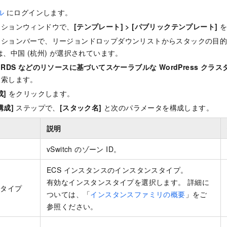
ル
にログインします。
ーションウィンドウで、
[テンプレート]
>
[パブリックテンプレート]
を
ーションバーで、リージョンドロップダウンリストからスタックの目
は、中国 (杭州) が選択されています。
 for RDS などのリソースに基づいてスケーラブルな WordPress クラ
検索します。
成]
をクリックします。
構成]
ステップで、
[スタック名]
と次のパラメータを構成します。
説明
vSwitch のゾーン ID。
ECS インスタンスのインスタンスタイプ。
有効なインスタンスタイプを選択します。 詳細に
スタイプ
ついては、「
インスタンスファミリの概要
」をご
参照ください。