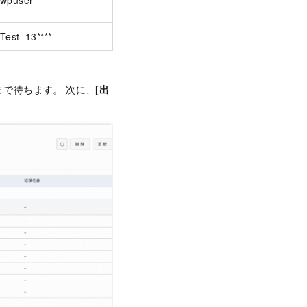
wpuser
Test_13****
で待ちます。 次に、
[出