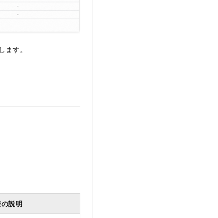
インします。
。
様の説明