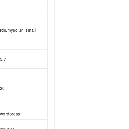
rds.mysql.s1.small
5.7
20
wordpress