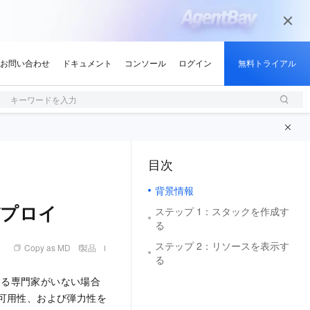
キーワードを入力
目次
（1, M）
背景情報
のデプロイ
ステップ 1：スタックを作成す
る
ステップ 2：リソースを表示す
Copy as MD
製品
る
する専門家がいない場合
、可用性、および弾力性を