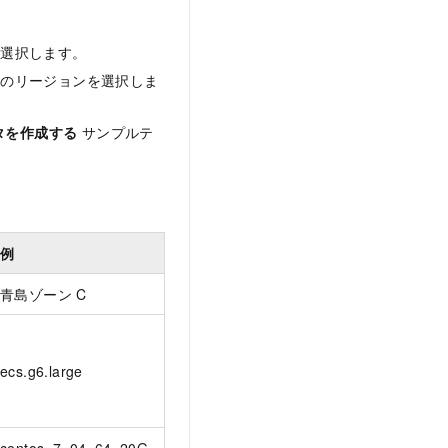
選択します。
的のリージョンを選択しま
スタを作成する
サンプルテ
例
青島ゾーン C
ecs.g6.large