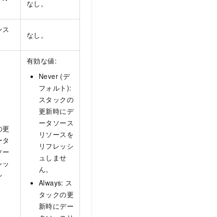
なし。
ンス
なし。
有効な値:
Never (デ
フォルト):
スタックの
更新時にデ
ータソース
の更
リソースを
ータ
リフレッシ
ソー
ュしませ
レッ
ん。
シ
Always: ス
タックの更
新時にデー