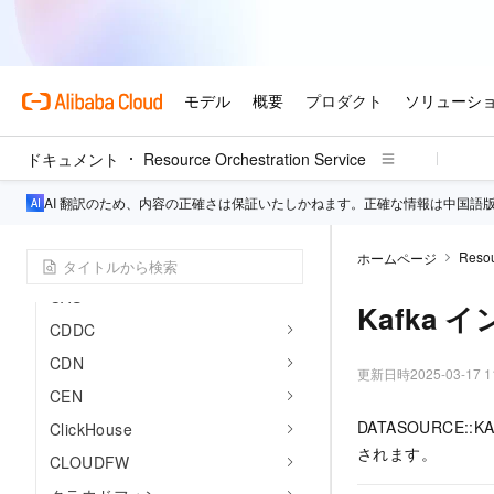
クラウドネイティブ API ゲート
ウェイ
ASM
API Gateway
ARMS
ドキュメント
Resource Orchestration Service
ALB
BSS
AI 翻訳のため、内容の正確さは保証いたしかねます。正確な情報は中国語
Bastion ホスト
Resou
ホームページ
CADT
CAS
Kafka 
CDDC
CDN
更新日時
2025-03-17 1
CEN
DATASOURCE::
ClickHouse
されます。
CLOUDFW