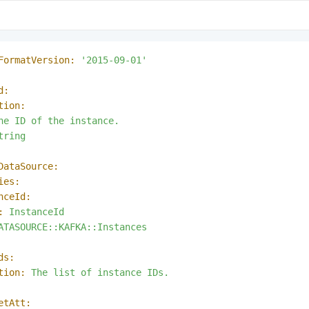
FormatVersion:
'2015-09-01'
d:
tion:
he
ID
of
the
instance.
tring
DataSource:
ies:
nceId:
:
InstanceId
ATASOURCE::KAFKA::Instances
ds:
tion:
The
list
of
instance
IDs.
etAtt: