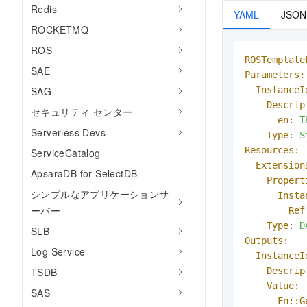
Redis
YAML
JSON
ROCKETMQ
ROS
ROSTemplate
SAE
Parameters:
InstanceI
SAG
Descrip
セキュリティ センター
en:
T
Serverless Devs
Type:
S
Resources:
ServiceCatalog
Extension
ApsaraDB for SelectDB
Propert
シンプルなアプリケーションサ
Insta
ーバー
Ref
Type:
D
SLB
Outputs:
Log Service
InstanceI
Descrip
TSDB
Value:
SAS
Fn::G