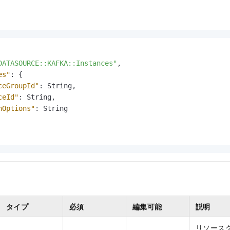
DATASOURCE::KAFKA::Instances"
,
es"
:
{
ceGroupId"
:
 String
,
ceId"
:
 String
,
hOptions"
:
 String

タイプ
必須
編集可能
説明
リソース