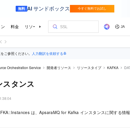
版をご参照ください。
人力翻訳を依頼する
rce Orchestration Service
開発者リソース
リソースタイプ
KAFKA
DAT
インスタンス
1:38:04
KAFKA::Instances は、ApsaraMQ for Kafka インスタンスに