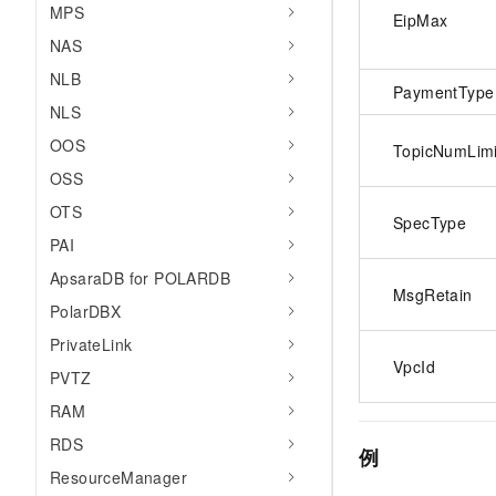
MPS
EipMax
NAS
NLB
PaymentType
NLS
OOS
TopicNumLimi
OSS
OTS
SpecType
PAI
ApsaraDB for POLARDB
MsgRetain
PolarDBX
PrivateLink
VpcId
PVTZ
RAM
RDS
例
ResourceManager