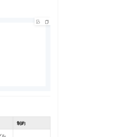
制約
グル