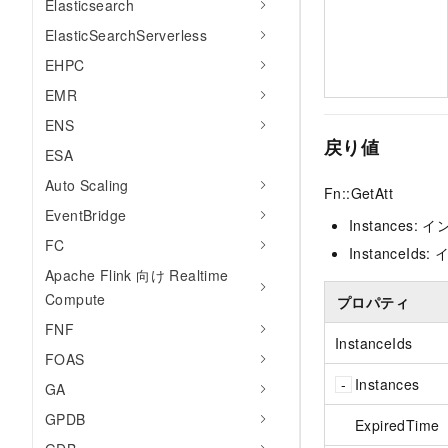
Elasticsearch
ElasticSearchServerless
EHPC
EMR
ENS
戻り値
ESA
Auto Scaling
Fn::GetAtt
EventBridge
Instances
FC
InstanceId
Apache Flink 向け Realtime
Compute
プロパティ
FNF
InstanceIds
FOAS
Instances
GA
GPDB
ExpiredTime