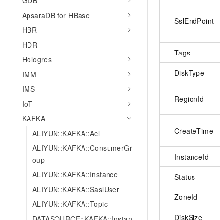
GDB
ApsaraDB for HBase
SslEndPoint
HBR
HDR
Tags
Hologres
DiskType
IMM
IMS
RegionId
IoT
KAFKA
CreateTime
ALIYUN::KAFKA::Acl
ALIYUN::KAFKA::ConsumerGr
InstanceId
oup
ALIYUN::KAFKA::Instance
Status
ALIYUN::KAFKA::SaslUser
ZoneId
ALIYUN::KAFKA::Topic
DiskSize
DATASOURCE::KAFKA::Instan