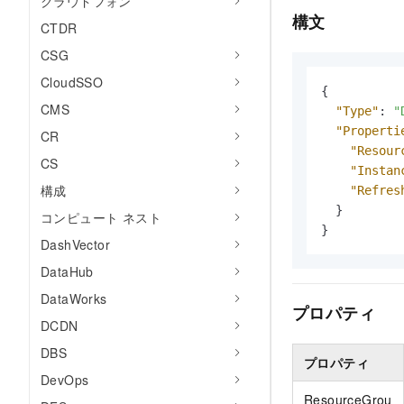
クラウドフォン
構文
CTDR
CSG
CloudSSO
{
CMS
"Type"
:
"
"Properti
CR
"Resour
CS
"Instan
構成
"Refres
}
コンピュート ネスト
}
DashVector
DataHub
DataWorks
プロパティ
DCDN
DBS
プロパティ
DevOps
ResourceGrou