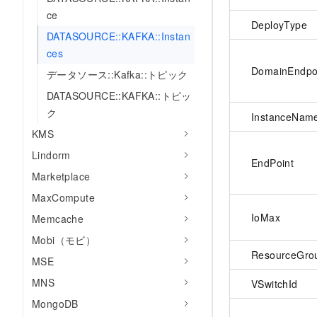
ce
DeployType
DATASOURCE::KAFKA::Instan
ces
DomainEndpo
データソース::Kafka::トピック
DATASOURCE::KAFKA::トピッ
ク
InstanceNam
KMS
Lindorm
EndPoint
Marketplace
MaxCompute
IoMax
Memcache
Mobi（モビ）
ResourceGro
MSE
MNS
VSwitchId
MongoDB