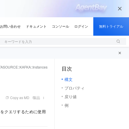
キーワードを入力
ASOURCE::KAFKA::Instances
目次
（1, M）
構文
プロパティ
戻り値
Copy as MD
製品
例
関する情報をクエリするために使用