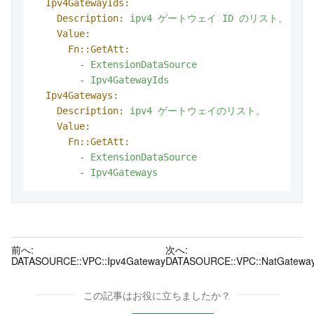
Ipv4GatewayIds:
Description:
ipv4
ゲートウェイ
ID
のリスト。
Value:
Fn::GetAtt:
-
ExtensionDataSource
-
Ipv4GatewayIds
Ipv4Gateways:
Description:
ipv4
ゲートウェイのリスト。
Value:
Fn::GetAtt:
-
ExtensionDataSource
-
Ipv4Gateways
前へ:
次へ:
DATASOURCE::VPC::Ipv4Gateway
DATASOURCE::VPC::NatGatewa
この記事はお役に立ちましたか？