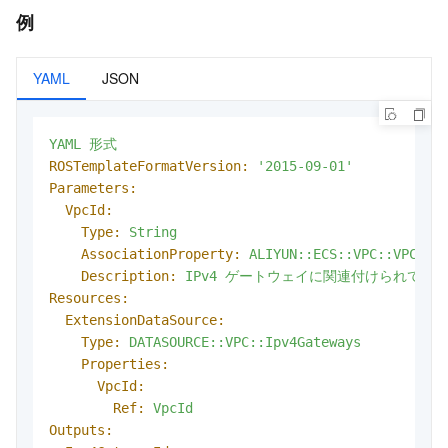
例
YAML
JSON
YAML
形式
ROSTemplateFormatVersion:
'2015-09-01'
Parameters:
VpcId:
Type:
String
AssociationProperty:
ALIYUN::ECS::VPC::VPCId
Description:
IPv4
ゲートウェイに関連付けられてい
Resources:
ExtensionDataSource:
Type:
DATASOURCE::VPC::Ipv4Gateways
Properties:
VpcId:
Ref:
VpcId
Outputs: