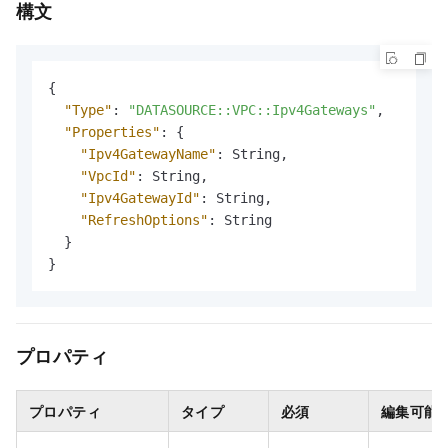
構文
{
"Type"
:
"DATASOURCE::VPC::Ipv4Gateways"
,
"Properties"
:
{
"Ipv4GatewayName"
:
 String
,
"VpcId"
:
 String
,
"Ipv4GatewayId"
:
 String
,
"RefreshOptions"
:
 String

}
}
プロパティ
プロパティ
タイプ
必須
編集可能