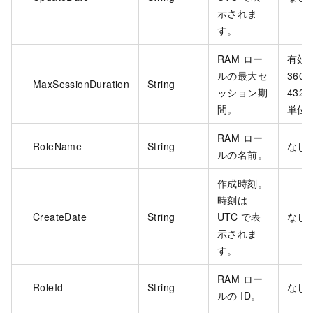
示されま
す。
RAM ロー
有効
ルの最大セ
3600
MaxSessionDuration
String
ッション期
432
間。
単位:
RAM ロー
RoleName
String
なし
ルの名前。
作成時刻。
時刻は
CreateDate
String
UTC で表
なし
示されま
す。
RAM ロー
RoleId
String
なし
ルの ID。