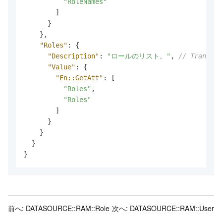
"RoleNames"
]
}
}
,
"Roles"
:
{
"Description"
:
"ロールのリスト。"
,
// Translat
"Value"
:
{
"Fn::GetAtt"
:
[
"Roles"
,
"Roles"
]
}
}
}
}
前へ:
DATASOURCE::RAM::Role
次へ:
DATASOURCE::RAM::User