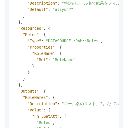
"Description"
:
"特定のロール名で結果をフィルタリ
"Default"
:
"aliyun*"
}
}
,
"Resources"
:
{
"Roles"
:
{
"Type"
:
"DATASOURCE::RAM::Roles"
,
"Properties"
:
{
"RoleName"
:
{
"Ref"
:
"RoleName"
}
}
}
}
,
"Outputs"
:
{
"RoleNames"
:
{
"Description"
:
"ロール名のリスト。"
,
// Transl
"Value"
:
{
"Fn::GetAtt"
:
[
"Roles"
,