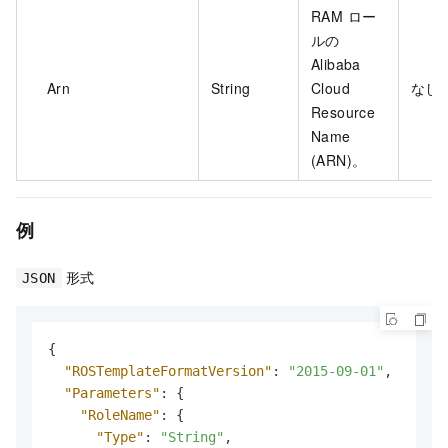
RAM ロー
ルの
Alibaba
Arn
String
Cloud
なし
Resource
Name
(ARN)。
例
形式
JSON
{
"ROSTemplateFormatVersion"
:
"2015-09-01"
,
"Parameters"
:
{
"RoleName"
:
{
"Type"
:
"String"
,