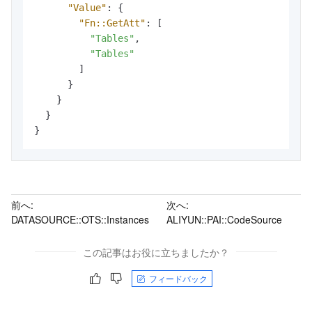
"Value"
:
{
"Fn::GetAtt"
:
[
"Tables"
,
"Tables"
]
}
}
}
}
前へ:
次へ:
DATASOURCE::OTS::Instances
ALIYUN::PAI::CodeSource
この記事はお役に立ちましたか？
フィードバック