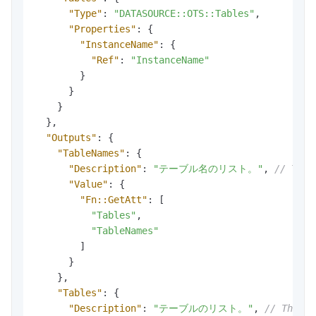
"Type"
:
"DATASOURCE::OTS::Tables"
,
"Properties"
:
{
"InstanceName"
:
{
"Ref"
:
"InstanceName"
}
}
}
}
,
"Outputs"
:
{
"TableNames"
:
{
"Description"
:
"テーブル名のリスト。"
,
// The 
"Value"
:
{
"Fn::GetAtt"
:
[
"Tables"
,
"TableNames"
]
}
}
,
"Tables"
:
{
"Description"
:
"テーブルのリスト。"
,
// The li