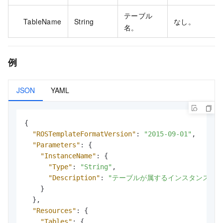
テーブル
TableName
String
なし。
名。
例
JSON
YAML
{
"ROSTemplateFormatVersion"
:
"2015-09-01"
,
"Parameters"
:
{
"InstanceName"
:
{
"Type"
:
"String"
,
"Description"
:
"テーブルが属するインスタンスの名
}
}
,
"Resources"
:
{
"Tables"
:
{