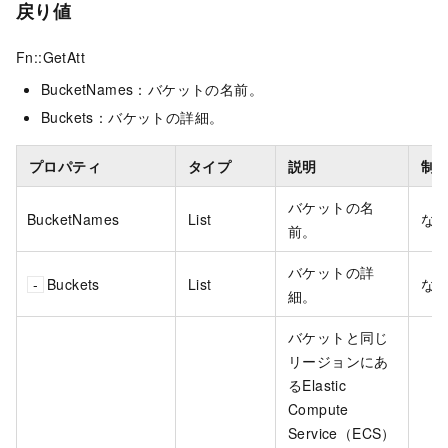
戻り値
Fn::GetAtt
BucketNames：バケットの名前。
Buckets：バケットの詳細。
プロパティ
タイプ
説明
制
バケットの名
BucketNames
List
な
前。
バケットの詳
Buckets
List
な
細。
バケットと同じ
リージョンにあ
るElastic
Compute
Service（ECS）