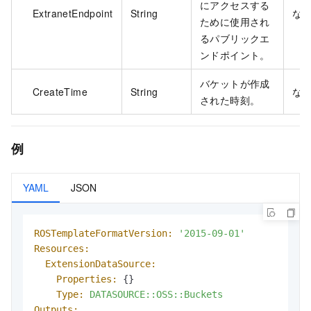
にアクセスする
ExtranetEndpoint
String
な
ために使用され
るパブリックエ
ンドポイント。
バケットが作成
CreateTime
String
な
された時刻。
例
YAML
JSON
ROSTemplateFormatVersion:
'2015-09-01'
Resources:
ExtensionDataSource:
Properties:
 {}

Type:
DATASOURCE::OSS::Buckets
Outputs: