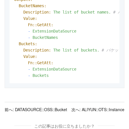
BucketNames:
Description:
The
list
of
bucket
names.
# バケ
Value:
Fn::GetAtt:
-
ExtensionDataSource
-
BucketNames
Buckets:
Description:
The
list
of
buckets.
# バケットの
Value:
Fn::GetAtt:
-
ExtensionDataSource
-
Buckets
前へ:
DATASOURCE::OSS::Bucket
次へ:
ALIYUN::OTS::Instance
この記事はお役に立ちましたか？