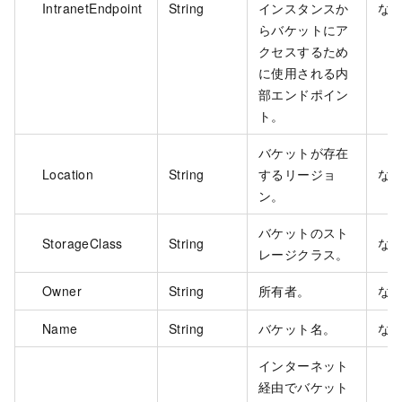
IntranetEndpoint
String
インスタンスか
な
らバケットにア
クセスするため
に使用される内
部エンドポイン
ト。
バケットが存在
Location
String
するリージョ
な
ン。
バケットのスト
StorageClass
String
な
レージクラス。
Owner
String
所有者。
な
Name
String
バケット名。
な
インターネット
経由でバケット