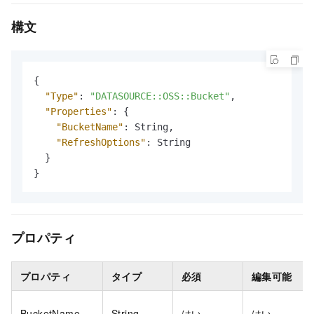
構文
{
"Type"
:
"DATASOURCE::OSS::Bucket"
,
"Properties"
:
{
"BucketName"
:
 String
,
"RefreshOptions"
:
 String

}
}
プロパティ
プロパティ
タイプ
必須
編集可能
BucketName
String
はい
はい