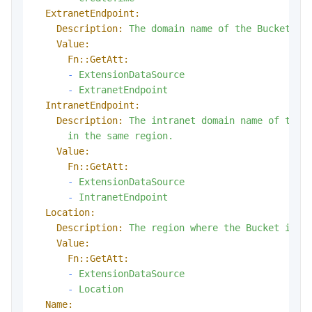
ExtranetEndpoint:
Description:
The
domain
name
of
the
Bucket.
Value:
Fn::GetAtt:
-
ExtensionDataSource
-
ExtranetEndpoint
IntranetEndpoint:
Description:
The
intranet
domain
name
of
the
in
the
same
region.
Value:
Fn::GetAtt:
-
ExtensionDataSource
-
IntranetEndpoint
Location:
Description:
The
region
where
the
Bucket
is
l
Value:
Fn::GetAtt:
-
ExtensionDataSource
-
Location
Name: