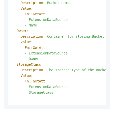
Description:
Bucket
name.
Value:
Fn::GetAtt:
-
ExtensionDataSource
-
Name
Owner:
Description:
Container
for
storing
Bucket
own
Value:
Fn::GetAtt:
-
ExtensionDataSource
-
Owner
StorageClass:
Description:
The
storage
type
of
the
Bucket.
Value:
Fn::GetAtt:
-
ExtensionDataSource
-
StorageClass