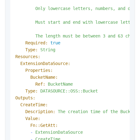
        Only lowercase letters, numbers, and dashe
        Must start and end with lowercase letters 
        The length must be between 3 and 63 chara
Required:
true
Type:
String
Resources:
ExtensionDataSource:
Properties:
BucketName:
Ref:
BucketName
Type:
DATASOURCE::OSS::Bucket
Outputs:
CreateTime:
Description:
The
creation
time
of
the
Bucket.
Value:
Fn::GetAtt:
-
ExtensionDataSource
-
CreateTime