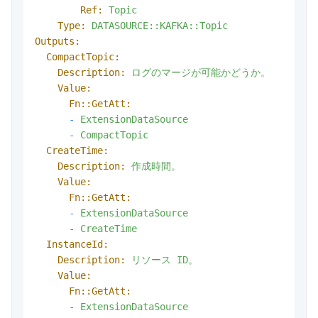
Ref:
Topic
Type:
DATASOURCE::KAFKA::Topic
Outputs:
CompactTopic:
Description:
ログのマージが可能かどうか。
Value:
Fn::GetAtt:
-
ExtensionDataSource
-
CompactTopic
CreateTime:
Description:
作成時間。
Value:
Fn::GetAtt:
-
ExtensionDataSource
-
CreateTime
InstanceId:
Description:
リソース
ID。
Value:
Fn::GetAtt:
-
ExtensionDataSource