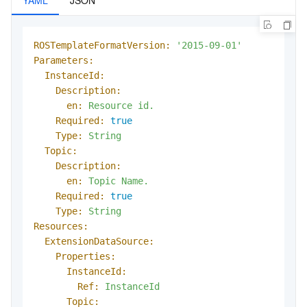
ROSTemplateFormatVersion:
'2015-09-01'
Parameters:
InstanceId:
Description:
en:
Resource
id.
Required:
true
Type:
String
Topic:
Description:
en:
Topic
Name.
Required:
true
Type:
String
Resources:
ExtensionDataSource:
Properties:
InstanceId:
Ref:
InstanceId
Topic: