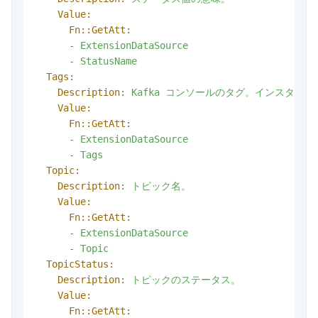
Value:
Fn::GetAtt:
-
ExtensionDataSource
-
StatusName
Tags:
Description:
Kafka
コンソールのタグ。インスタンス
Value:
Fn::GetAtt:
-
ExtensionDataSource
-
Tags
Topic:
Description:
トピック名。
Value:
Fn::GetAtt:
-
ExtensionDataSource
-
Topic
TopicStatus:
Description:
トピックのステータス。
Value:
Fn::GetAtt: