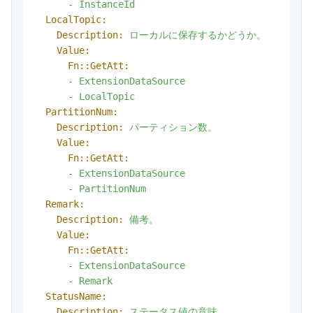
-
InstanceId
LocalTopic:
Description:
ローカルに保存するかどうか。
Value:
Fn::GetAtt:
-
ExtensionDataSource
-
LocalTopic
PartitionNum:
Description:
パーティション数。
Value:
Fn::GetAtt:
-
ExtensionDataSource
-
PartitionNum
Remark:
Description:
備考。
Value:
Fn::GetAtt:
-
ExtensionDataSource
-
Remark
StatusName:
Description:
ステータス値の意味。