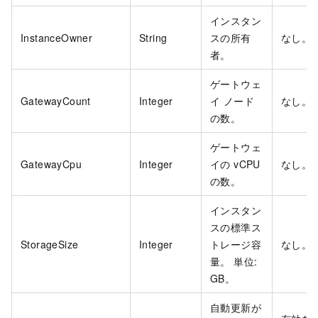
インスタン
InstanceOwner
String
スの所有
なし。
者。
ゲートウェ
GatewayCount
Integer
イ ノード
なし。
の数。
ゲートウェ
GatewayCpu
Integer
イの vCPU
なし。
の数。
インスタン
スの標準ス
StorageSize
Integer
トレージ容
なし。
量。 単位:
GB。
自動更新が