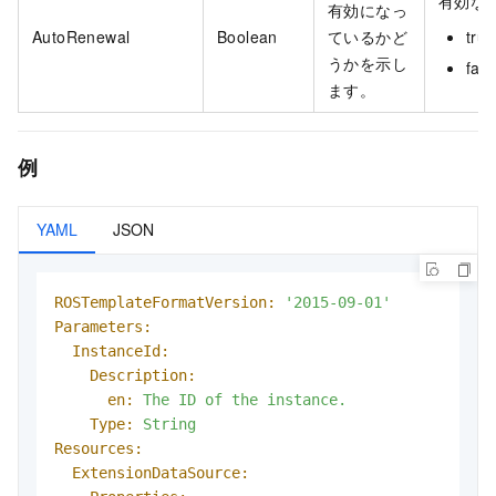
有効な値
有効になっ
AutoRenewal
Boolean
ているかど
true
うかを示し
fals
ます。
例
YAML
JSON
ROSTemplateFormatVersion:
'2015-09-01'
Parameters:
InstanceId:
Description:
en:
The
ID
of
the
instance.
Type:
String
Resources:
ExtensionDataSource: