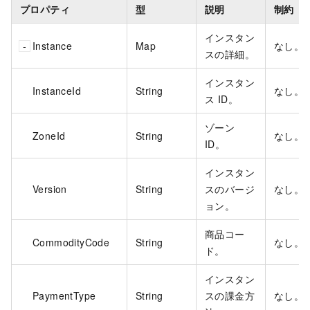
プロパティ
型
説明
制約
インスタン
Instance
Map
なし。
スの詳細。
インスタン
InstanceId
String
なし。
ス ID。
ゾーン
ZoneId
String
なし。
ID。
インスタン
Version
String
スのバージ
なし。
ョン。
商品コー
CommodityCode
String
なし。
ド。
インスタン
PaymentType
String
スの課金方
なし。