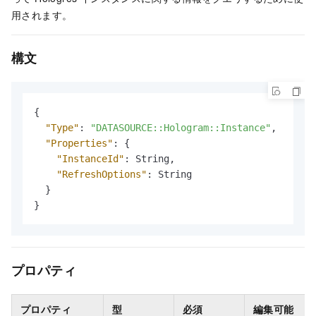
用されます。
構文
{
"Type"
:
"DATASOURCE::Hologram::Instance"
,
"Properties"
:
{
"InstanceId"
:
 String
,
"RefreshOptions"
:
 String

}
}
プロパティ
プロパティ
型
必須
編集可能