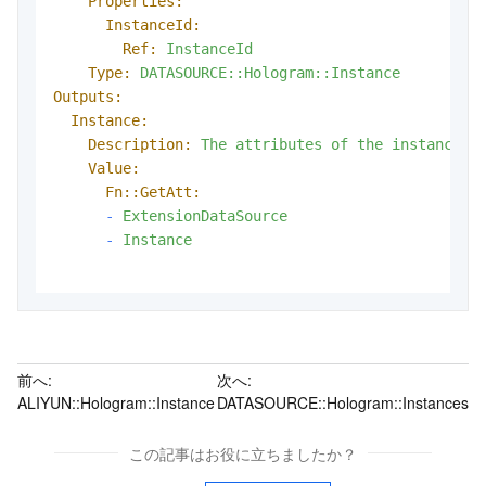
Properties:
InstanceId:
Ref:
InstanceId
Type:
DATASOURCE::Hologram::Instance
Outputs:
Instance:
Description:
The
attributes
of
the
instance.
Value:
Fn::GetAtt:
-
ExtensionDataSource
-
Instance
前へ:
次へ:
ALIYUN::Hologram::Instance
DATASOURCE::Hologram::Instances
この記事はお役に立ちましたか？