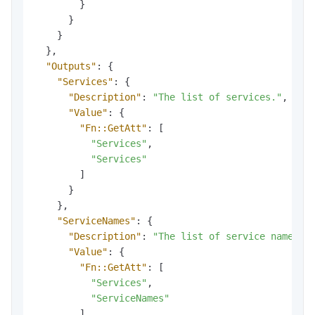
}
}
}
}
,
"Outputs"
:
{
"Services"
:
{
"Description"
:
"The list of services."
,
//
"Value"
:
{
"Fn::GetAtt"
:
[
"Services"
,
"Services"
]
}
}
,
"ServiceNames"
:
{
"Description"
:
"The list of service names."
"Value"
:
{
"Fn::GetAtt"
:
[
"Services"
,
"ServiceNames"
]