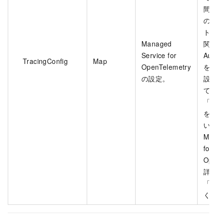
間
の
ト
Managed
関
Service for
Aus
TracingConfig
Map
OpenTelemetry
を
の設定。
設
て
「
T
を
い
Man
for
Ope
詳
「
く