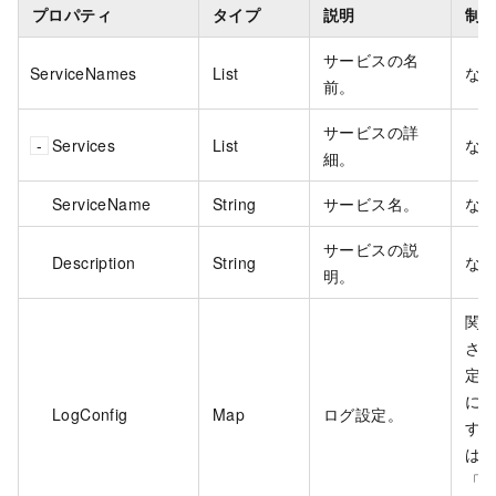
プロパティ
タイプ
説明
制
サービスの名
ServiceNames
List
な
前。
サービスの詳
Services
List
な
細。
ServiceName
String
サービス名。
な
サービスの説
Description
String
な
明。
関
さ
定され
に
LogConfig
Map
ログ設定。
す
は
「
L