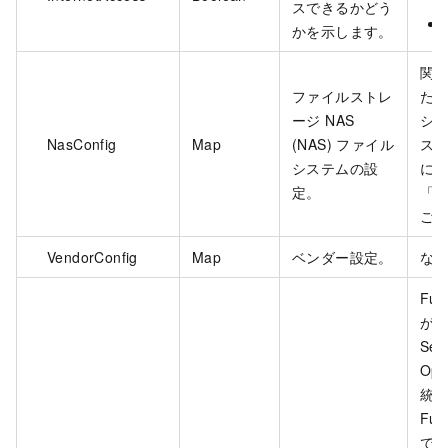
スできるかどう
かを示します。
関
ファイルストレ
た 
ージ NAS
シ
NasConfig
Map
(NAS) ファイル
ス
システムの設
に
定。
「
N
ご
VendorConfig
Map
ベンダー設定。
な
Fun
が M
Serv
Ope
統
Fun
で