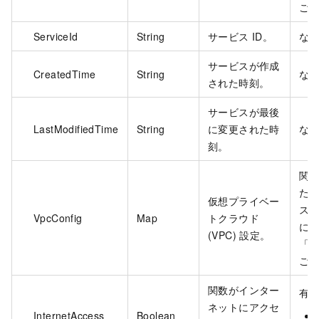
ご
ServiceId
String
サービス ID。
な
サービスが作成
CreatedTime
String
な
された時刻。
サービスが最後
LastModifiedTime
String
に変更された時
な
刻。
関
た 
仮想プライベー
ス
VpcConfig
Map
トクラウド
に
(VPC) 設定。
「
V
ご
関数がインター
有
ネットにアクセ
InternetAccess
Boolean