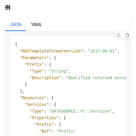
例
JSON
YAML
{
"ROSTemplateFormatVersion"
:
"2015-09-01"
,
"Parameters"
:
{
"Prefix"
:
{
"Type"
:
"String"
,
"Description"
:
"Qualified returned service 
}
}
,
"Resources"
:
{
"Services"
:
{
"Type"
:
"DATASOURCE::FC::Services"
,
"Properties"
:
{
"Prefix"
:
{
"Ref"
:
"Prefix"