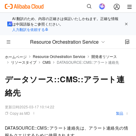
AI 翻訳のため、内容の正確さは保証いたしかねます。正確な情報
は中国語版をご参照ください。
人力翻訳を依頼する
Resource Orchestration Service
Resource Orchestration Service
開発者リソース
ホームページ
リソースタイプ
CMS
DATASOURCE::CMS::アラート連絡先
データソース::CMS::アラート連
絡先
更新日時
2025-03-17 10:14:22
Copy as MD
製品
DATASOURCE::CMS::アラート連絡先は、アラート連絡先の情
報をクエリするために使用されます。