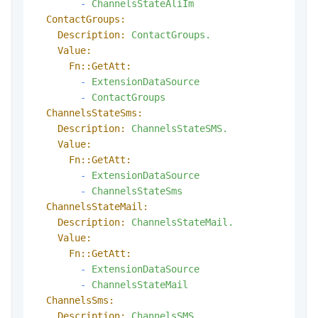
-
ChannelsStateAliIm
ContactGroups:
Description:
ContactGroups.
Value:
Fn::GetAtt:
-
ExtensionDataSource
-
ContactGroups
ChannelsStateSms:
Description:
ChannelsStateSMS.
Value:
Fn::GetAtt:
-
ExtensionDataSource
-
ChannelsStateSms
ChannelsStateMail:
Description:
ChannelsStateMail.
Value:
Fn::GetAtt:
-
ExtensionDataSource
-
ChannelsStateMail
ChannelsSms:
Description:
ChannelsSMS.