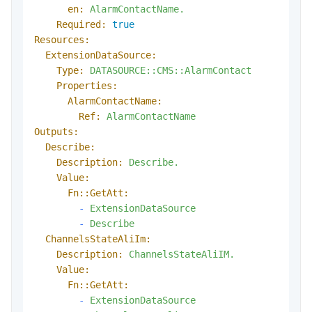
en:
AlarmContactName.
Required:
true
Resources:
ExtensionDataSource:
Type:
DATASOURCE::CMS::AlarmContact
Properties:
AlarmContactName:
Ref:
AlarmContactName
Outputs:
Describe:
Description:
Describe.
Value:
Fn::GetAtt:
-
ExtensionDataSource
-
Describe
ChannelsStateAliIm:
Description:
ChannelsStateAliIM.
Value:
Fn::GetAtt:
-
ExtensionDataSource