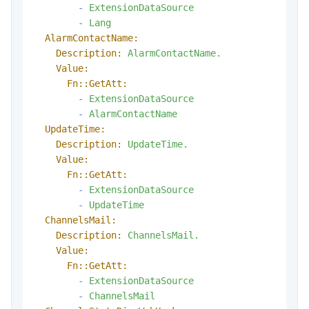
-
ExtensionDataSource
-
Lang
AlarmContactName:
Description:
AlarmContactName.
Value:
Fn::GetAtt:
-
ExtensionDataSource
-
AlarmContactName
UpdateTime:
Description:
UpdateTime.
Value:
Fn::GetAtt:
-
ExtensionDataSource
-
UpdateTime
ChannelsMail:
Description:
ChannelsMail.
Value:
Fn::GetAtt:
-
ExtensionDataSource
-
ChannelsMail