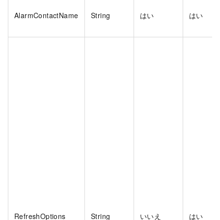
AlarmContactName
String
はい
はい
RefreshOptions
String
いいえ
はい