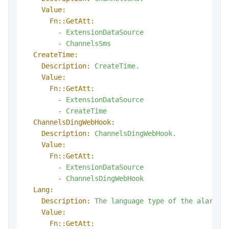
Value:
Fn::GetAtt:
-
ExtensionDataSource
-
ChannelsSms
CreateTime:
Description:
CreateTime.
Value:
Fn::GetAtt:
-
ExtensionDataSource
-
CreateTime
ChannelsDingWebHook:
Description:
ChannelsDingWebHook.
Value:
Fn::GetAtt:
-
ExtensionDataSource
-
ChannelsDingWebHook
Lang:
Description:
The
language
type
of
the
alarm.
Value:
Fn::GetAtt: