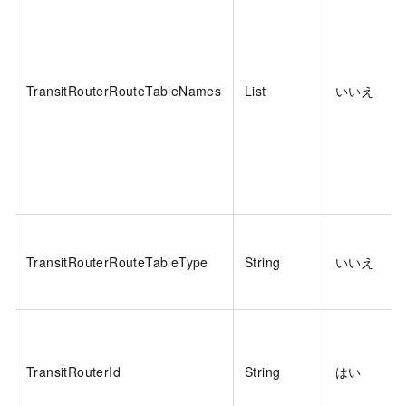
TransitRouterRouteTableNames
List
いいえ
TransitRouterRouteTableType
String
いいえ
TransitRouterId
String
はい