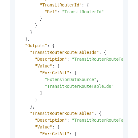
"TransitRouterId"
:
{
"Ref"
:
"TransitRouterId"
}
}
}
}
,
"Outputs"
:
{
"TransitRouterRouteTableIds"
:
{
"Description"
:
"TransitRouterRouteTable
"Value"
:
{
"Fn::GetAtt"
:
[
"ExtensionDataSource"
,
"TransitRouterRouteTableIds"
]
}
}
,
"TransitRouterRouteTables"
:
{
"Description"
:
"TransitRouterRouteTable
"Value"
:
{
"Fn::GetAtt"
:
[