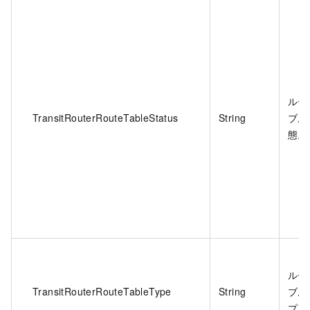
ルー
TransitRouterRouteTableStatus
String
ブル
態。
ルー
TransitRouterRouteTableType
String
ブル
プ。