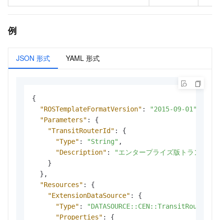
例
JSON 形式
YAML 形式
{
"ROSTemplateFormatVersion"
:
"2015-09-01"
,
"Parameters"
:
{
"TransitRouterId"
:
{
"Type"
:
"String"
,
"Description"
:
"エンタープライズ版トランジット
}
}
,
"Resources"
:
{
"ExtensionDataSource"
:
{
"Type"
:
"DATASOURCE::CEN::TransitRouterRo
"Properties"
:
{