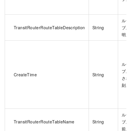
ルー
TransitRouterRouteTableDescription
String
ブル
明。
ルー
ブル
CreateTime
String
され
刻。
ルー
TransitRouterRouteTableName
String
ブル
前。