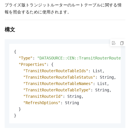
プライズ版トランジットルーターのルートテーブルに関する情
報を照会するために使用されます。
構文
{
"Type"
:
"DATASOURCE::CEN::TransitRouterRouteTabl
"Properties"
:
{
"TransitRouterRouteTableIds"
:
 List
,
"TransitRouterRouteTableStatus"
:
 String
,
"TransitRouterRouteTableNames"
:
 List
,
"TransitRouterRouteTableType"
:
 String
,
"TransitRouterId"
:
 String
,
"RefreshOptions"
:
 String

}
}