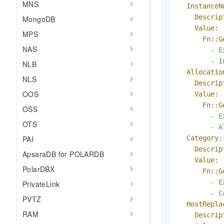
MNS
InstanceN
Descrip
MongoDB
Value:
MPS
Fn::G
NAS
-
E
-
I
NLB
Allocatio
NLS
Descrip
OOS
Value:
Fn::G
OSS
-
E
OTS
-
A
Category:
PAI
Descrip
ApsaraDB for POLARDB
Value:
PolarDBX
Fn::G
-
E
PrivateLink
-
C
PVTZ
HostRepla
RAM
Descrip