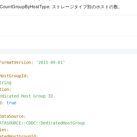
ostCountGroupByHostType: ストレージタイプ別のホストの数。
FormatVersion:
'2015-09-01'
HostGroupId:
tring
tion:
edicated
Host
Group
ID.
d:
true
DataSource:
ATASOURCE::CDDC::DedicatedHostGroup
ies:
atedHostGroupId: