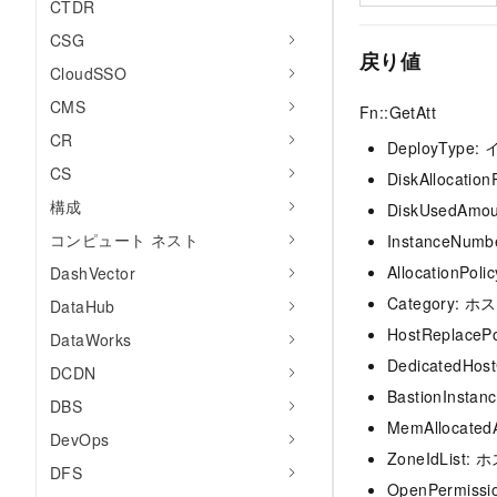
CTDR
CSG
戻り値
CloudSSO
CMS
Fn::GetAtt
CR
DeployTy
CS
DiskAlloc
構成
DiskUsedA
コンピュート ネスト
InstanceN
Allocatio
DashVector
Category
DataHub
HostRepla
DataWorks
Dedicated
DCDN
BastionIn
DBS
MemAlloca
DevOps
ZoneIdList
DFS
OpenPermis