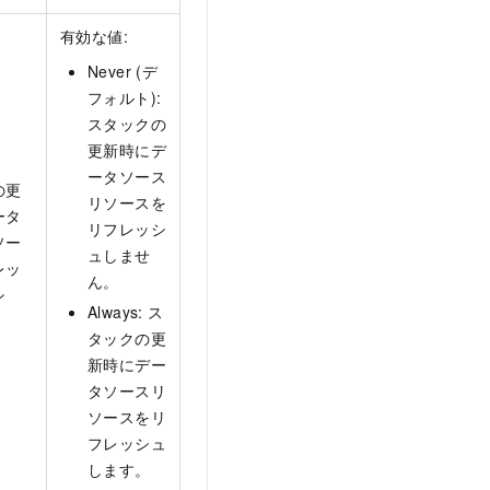
有効な値:
Never (デ
フォルト):
スタックの
更新時にデ
ータソース
の更
リソースを
ータ
リフレッシ
ソー
ュしませ
レッ
ん。
シ
Always: ス
タックの更
新時にデー
タソースリ
ソースをリ
フレッシュ
します。