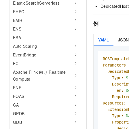
ElasticSearchServerless
DedicatedH
EHPC
EMR
例
ENS
ESA
YAML
JSON
Auto Scaling
EventBridge
ROSTemplate
FC
Parameters:
Dedicated
Apache Flink 向け Realtime
Type:
S
Compute
Descrip
FNF
en:
D
FOAS
Require
Resources:
GA
Extension
GPDB
Type:
D
GDB
Propert
Dedic