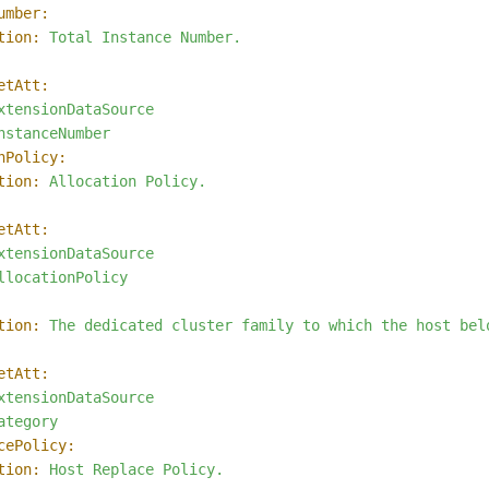
umber:
tion:
Total
Instance
Number.
etAtt:
xtensionDataSource
nstanceNumber
nPolicy:
tion:
Allocation
Policy.
etAtt:
xtensionDataSource
llocationPolicy
tion:
The
dedicated
cluster
family
to
which
the
host
bel
etAtt:
xtensionDataSource
ategory
cePolicy:
tion:
Host
Replace
Policy.