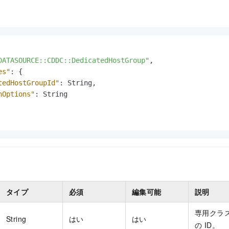
DATASOURCE::CDDC::DedicatedHostGroup"
,
es"
:
{
tedHostGroupId"
:
 String
,
hOptions"
:
 String

タイプ
必須
編集可能
説明
専用クラ
String
はい
はい
の ID。