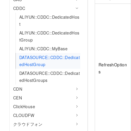
CDDC
ALIYUN::CDDC::DedicatedHos
t
ALIYUN::CDDC::DedicatedHos
tGroup
ALIYUN::CDDC::MyBase
DATASOURCE::CDDC::Dedicat
edHostGroup
RefreshOption
s
DATASOURCE::CDDC::Dedicat
edHostGroups
CDN
CEN
ClickHouse
CLOUDFW
クラウドフォン