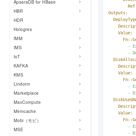
ApsaraDB for HBase
Ref
HBR
Outputs:
DeployTyp
HDR
Descrip
Hologres
Value:
IMM
Fn::G
-
E
IMS
-
D
IoT
DiskAlloc
KAFKA
Descrip
Value:
KMS
Fn::G
Lindorm
-
E
Marketplace
-
D
DiskUsedA
MaxCompute
Descrip
Memcache
Value:
Fn::G
Mobi（モビ）
-
E
MSE
-
D