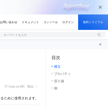
キーワードを入力
目次
（1, M）
構文
プロパティ
戻り値
Copy as MD
製品
例
クエリするために使用されます。