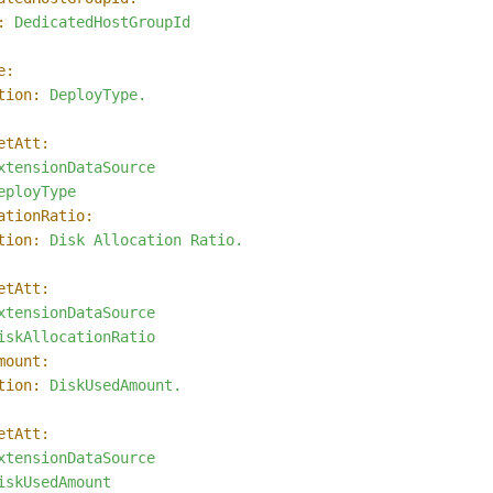
:
DedicatedHostGroupId
e:
tion:
DeployType.
etAtt:
xtensionDataSource
eployType
ationRatio:
tion:
Disk
Allocation
Ratio.
etAtt:
xtensionDataSource
iskAllocationRatio
mount:
tion:
DiskUsedAmount.
etAtt:
xtensionDataSource
iskUsedAmount