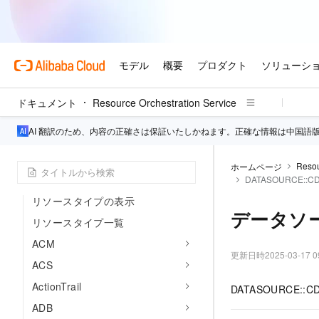
セキュリティとコンプライアンス
RAM を使用したアクセス制御
データセキュリティ
コンプライアンス事前チェック
ドキュメント
Resource Orchestration Service
ActionTrail
AI 翻訳のため、内容の正確さは保証いたしかねます。正確な情報は中国語
開発者リソース
概要
Resou
ホームページ
リソースタイプ
DATASOURCE::CDD
リソースタイプの表示
データソー
リソースタイプ一覧
ACM
更新日時
2025-03-17 0
ACS
ActionTrail
DATASOURCE:
ADB