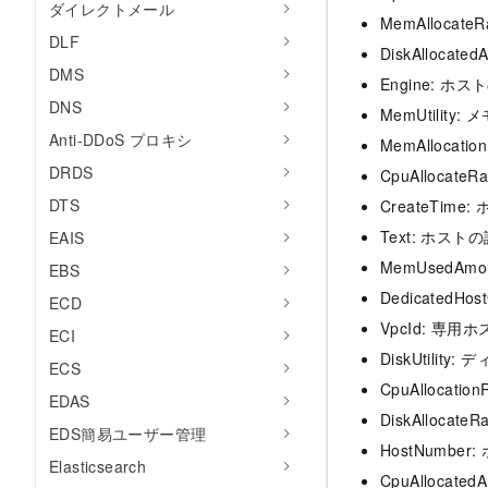
ダイレクトメール
MemAllocat
DLF
DiskAlloc
DMS
Engine: 
DNS
MemUtility
Anti-DDoS プロキシ
MemAlloca
DRDS
CpuAllocate
DTS
CreateTim
Text: ホスト
EAIS
MemUsedA
EBS
Dedicated
ECD
VpcId: 専
ECI
DiskUtilit
ECS
CpuAllocat
EDAS
DiskAlloca
EDS簡易ユーザー管理
HostNumbe
Elasticsearch
CpuAllocat