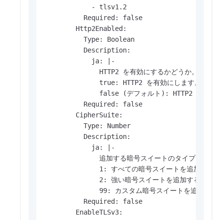
            - tlsv1.2

          Required: false

        Http2Enabled:

          Type: Boolean

          Description:

            ja: |-

              HTTP2 を有効にするかどうか
              true: HTTP2 を有効にします。

              false (デフォルト): HTTP2 を無
          Required: false

        CipherSuite:

          Type: Number

          Description:

            ja: |-

              追加する暗号スイートのタイプ。
              1: すべての暗号スイートを追加する
              2: 強い暗号スイートを追加すること
              99: カスタム暗号スイートを追加す
          Required: false

        EnableTLSv3:
