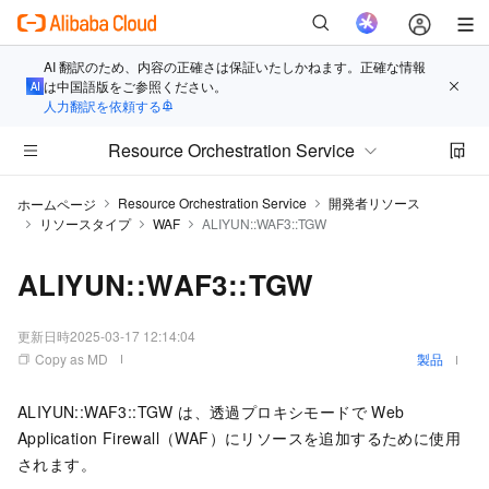
AI 翻訳のため、内容の正確さは保証いたしかねます。正確な情報
は中国語版をご参照ください。
人力翻訳を依頼する
Resource Orchestration Service
Resource Orchestration Service
開発者リソース
ホームページ
リソースタイプ
WAF
ALIYUN::WAF3::TGW
ALIYUN::WAF3::TGW
更新日時
2025-03-17 12:14:04
Copy as MD
製品
ALIYUN::WAF3::TGW は、透過プロキシモードで Web
Application Firewall（WAF）にリソースを追加するために使用
されます。