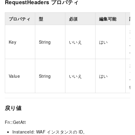
RequestHeaders プロパティ
プロパティ
型
必須
編集可能
説
カ
ッ
Key
String
いいえ
はい
ー
ー
カ
ッ
Value
String
いいえ
はい
ー
値
戻り値
Fn::GetAtt
InstanceId: WAF インスタンスの ID。