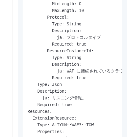
          MinLength: 0

          MaxLength: 10

        Protocol:

          Type: String

          Description:

            ja: プロトコルタイプ

          Required: true

        ResourceInstanceId:

          Type: String

          Description:

            ja: WAF に接続されているクラウド
          Required: true

    Type: Json

    Description:

      ja: リスニング情報。

    Required: true

Resources:

  ExtensionResource:

    Type: ALIYUN::WAF3::TGW

    Properties:
