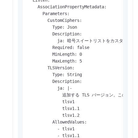
    AssociationPropertyMetadata:

      Parameters:

        CustomCiphers:

          Type: Json

          Description:

            ja: 暗号スイートリストをカスタマイ
          Required: false

          MinLength: 0

          MaxLength: 5

        TLSVersion:

          Type: String

          Description:

            ja: |-

              追加する TLS バージョン。こ
              tlsv1

              tlsv1.1

              tlsv1.2

          AllowedValues:

            - tlsv1

            - tlsv1.1
