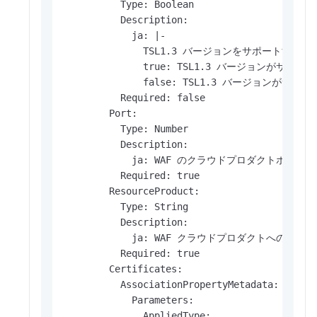
          Type: Boolean

          Description:

            ja: |-

              TSL1.3 バージョンをサポー
              true: TSL1.3 バージョンが
              false: TSL1.3 バージョン
          Required: false

        Port:

          Type: Number

          Description:

            ja: WAF のクラウドプロダクトポー
          Required: true

        ResourceProduct:

          Type: String

          Description:

            ja: WAF クラウドプロダクトへのアクセ
          Required: true

        Certificates:

          AssociationPropertyMetadata:

            Parameters:

              AppliedType:
