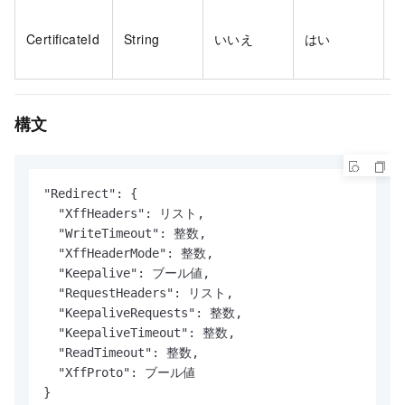
CertificateId
String
いいえ
はい
I
構文
"Redirect": {

  "XffHeaders": リスト,

  "WriteTimeout": 整数,

  "XffHeaderMode": 整数,

  "Keepalive": ブール値,

  "RequestHeaders": リスト,

  "KeepaliveRequests": 整数,

  "KeepaliveTimeout": 整数,

  "ReadTimeout": 整数,

  "XffProto": ブール値

}