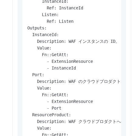
      InstanceId:

        Ref: InstanceId

      Listen:

        Ref: Listen

Outputs:

  InstanceId:

    Description: WAF インスタンスの ID。

    Value:

      Fn::GetAtt:

        - ExtensionResource

        - InstanceId

  Port:

    Description: WAF のクラウドプロダクトポー
    Value:

      Fn::GetAtt:

        - ExtensionResource

        - Port

  ResourceProduct:

    Description: WAF クラウドプロダクトへのアク
    Value:

      Fn::GetAtt:
