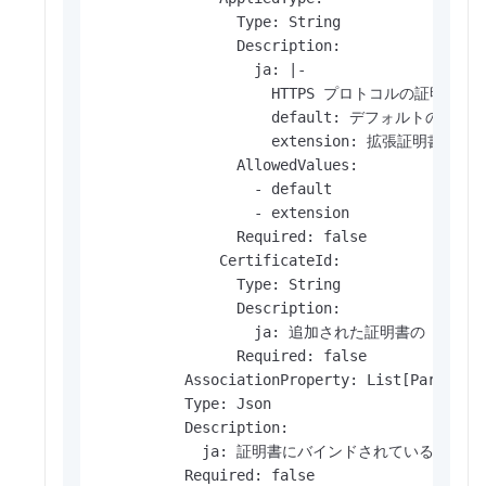
                Type: String

                Description:

                  ja: |-

                    HTTPS プロトコルの証明
                    default: デフォルトの証
                    extension: 拡張証明書を示
                AllowedValues:

                  - default

                  - extension

                Required: false

              CertificateId:

                Type: String

                Description:

                  ja: 追加された証明書の ID。

                Required: false

          AssociationProperty: List[Parameter
          Type: Json

          Description:

            ja: 証明書にバインドされているドメイ
          Required: false
