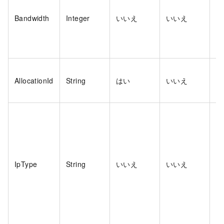
E
Bandwidth
Integer
いいえ
いいえ
ク
す
E
AllocationId
String
はい
いいえ
タ
I
ネ
IpType
String
いいえ
いいえ
ク
す