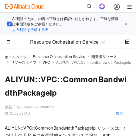
AI 翻訳のため、内容の正確さは保証いたしかねます。正確な情報
は中国語版をご参照ください。
人力翻訳を依頼する
Resource Orchestration Service
Resource Orchestration Service
開発者リソース
ホームページ
リソースタイプ
VPC
ALIYUN::VPC::CommonBandwidthPackageIp
ALIYUN::VPC::CommonBandwi
dthPackageIp
更新日時
2026-03-27 20:46:15
Copy as MD
製品
ALIYUN::VPC::CommonBandwidthPackageIp リソースは、1
つ以上の EIP を共有帯域幅インスタンスに追加します。