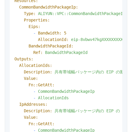
Resources:
CommonBandwidthPackageIp:
Type:
ALIYUN::VPC::CommonBandwidthPackageIp
Properties:
Eips:
-
Bandwidth:
5
AllocationId:
eip-8vbwv47kgXXXXXXXXX
BandwidthPackageId:
Ref:
BandwidthPackageId
Outputs:
AllocationIds:
Description:
共有帯域幅パッケージ内の
EIP
の割り
Value:
Fn::GetAtt:
-
CommonBandwidthPackageIp
-
AllocationIds
IpAddresses:
Description:
共有帯域幅パッケージ内の
EIP
の
IP
Value:
Fn::GetAtt:
-
CommonBandwidthPackageIp