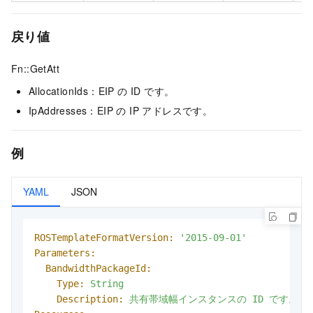
戻り値
Fn::GetAtt
AllocationIds：EIP の ID です。
IpAddresses：EIP の IP アドレスです。
例
YAML
JSON
ROSTemplateFormatVersion:
'2015-09-01'
Parameters:
BandwidthPackageId:
Type:
String
Description:
共有帯域幅インスタンスの
ID
です。