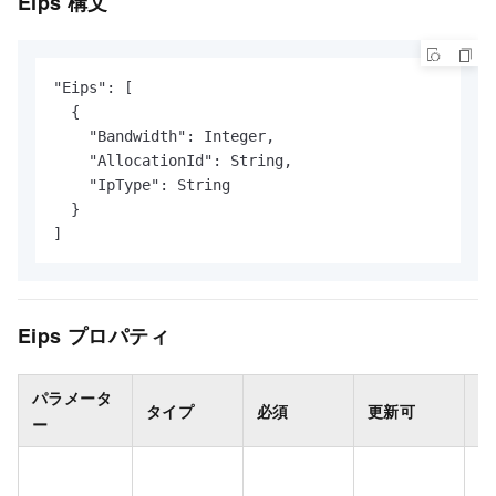
Eips 構文
"Eips": [

  {

    "Bandwidth": Integer,

    "AllocationId": String,

    "IpType": String

  }

]
Eips プロパティ
パラメータ
タイプ
必須
更新可
説
ー