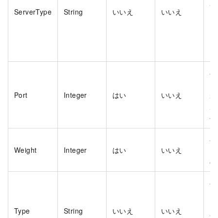
サ
ServerType
String
いいえ
いいえ
イ
バ
ド
Port
Integer
はい
いいえ
が
ポ
号
バ
Weight
Integer
はい
いいえ
ド
の
バ
ド
と
Type
String
いいえ
いいえ
す