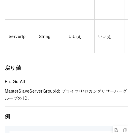
タ
イ
E
タ
ServerIp
String
いいえ
いいえ
は 
ア
戻り値
Fn::GetAtt
MasterSlaveServerGroupId: プライマリ/セカンダリサーバーグ
ループの ID。
例