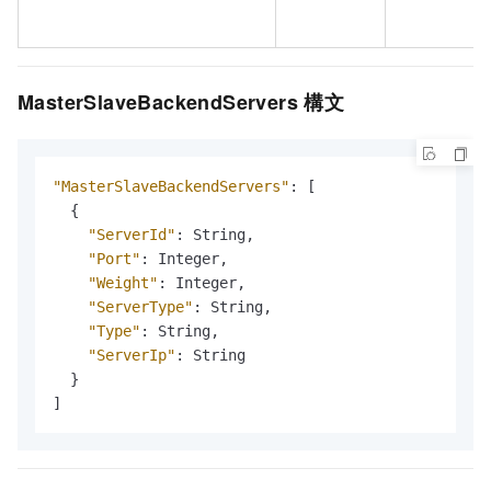
MasterSlaveBackendServers 構文
"MasterSlaveBackendServers"
:
[
{
"ServerId"
:
 String
,
"Port"
:
 Integer
,
"Weight"
:
 Integer
,
"ServerType"
:
 String
,
"Type"
:
 String
,
"ServerIp"
:
 String

}
]