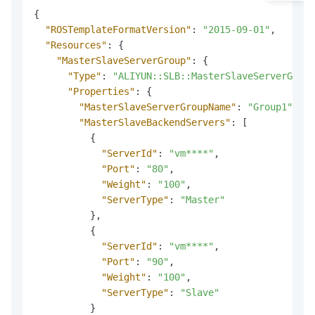
{
"ROSTemplateFormatVersion"
:
"2015-09-01"
,
"Resources"
:
{
"MasterSlaveServerGroup"
:
{
"Type"
:
"ALIYUN::SLB::MasterSlaveServerGroup
"Properties"
:
{
"MasterSlaveServerGroupName"
:
"Group1"
,
"MasterSlaveBackendServers"
:
[
{
"ServerId"
:
"vm****"
,
"Port"
:
"80"
,
"Weight"
:
"100"
,
"ServerType"
:
"Master"
}
,
{
"ServerId"
:
"vm****"
,
"Port"
:
"90"
,
"Weight"
:
"100"
,
"ServerType"
:
"Slave"
}