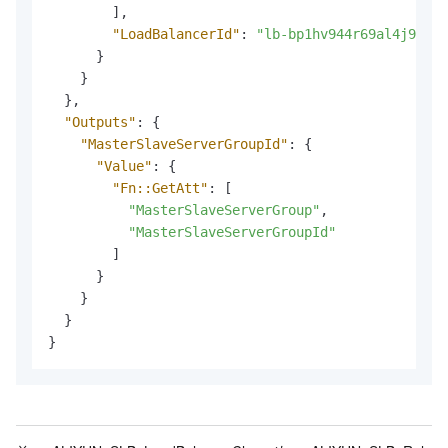
]
,
"LoadBalancerId"
:
"lb-bp1hv944r69al4j9j***
}
}
}
,
"Outputs"
:
{
"MasterSlaveServerGroupId"
:
{
"Value"
:
{
"Fn::GetAtt"
:
[
"MasterSlaveServerGroup"
,
"MasterSlaveServerGroupId"
]
}
}
}
}