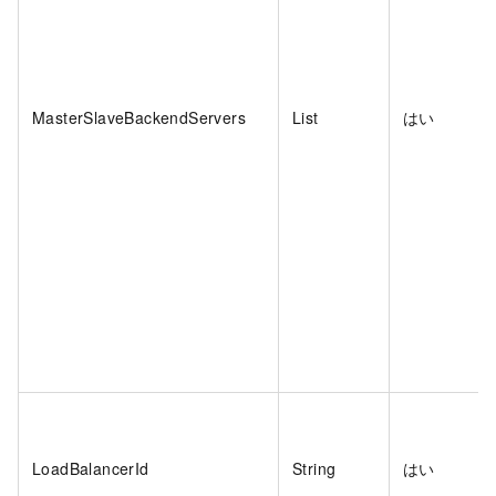
MasterSlaveBackendServers
List
はい
LoadBalancerId
String
はい