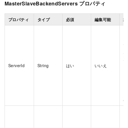
MasterSlaveBackendServers プロパティ
プロパティ
タイプ
必須
編集可能
説
プ
セ
サ
ル
加
ServerId
String
はい
いいえ
イ
ス
EN
Ne
In
の