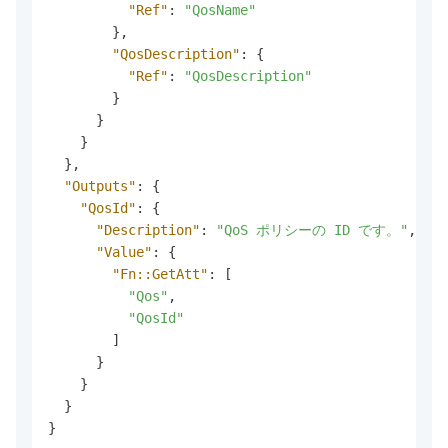
"Ref"
:
"QosName"
}
,
"QosDescription"
:
{
"Ref"
:
"QosDescription"
}
}
}
}
,
"Outputs"
:
{
"QosId"
:
{
"Description"
:
"QoS ポリシーの ID です。"
,
// 
"Value"
:
{
"Fn::GetAtt"
:
[
"Qos"
,
"QosId"
]
}
}
}
}