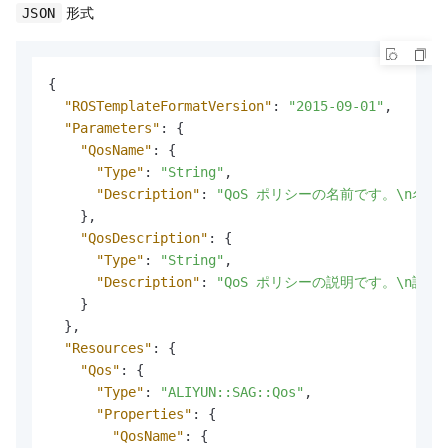
形式
JSON
{
"ROSTemplateFormatVersion"
:
"2015-09-01"
,
"Parameters"
:
{
"QosName"
:
{
"Type"
:
"String"
,
"Description"
:
"QoS ポリシーの名前です。\n
}
,
"QosDescription"
:
{
"Type"
:
"String"
,
"Description"
:
"QoS ポリシーの説明です。\n
}
}
,
"Resources"
:
{
"Qos"
:
{
"Type"
:
"ALIYUN::SAG::Qos"
,
"Properties"
:
{
"QosName"
:
{