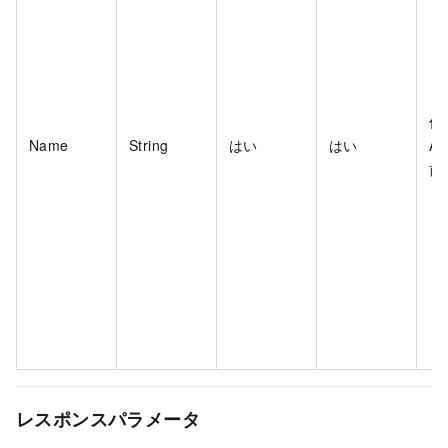
作
Name
String
はい
はい
A
前
レスポンスパラメータ