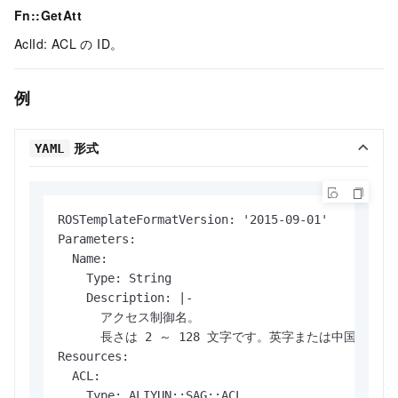
Fn::GetAtt
AclId: ACL の ID。
例
形式
YAML
ROSTemplateFormatVersion: '2015-09-01'

Parameters:

  Name:

    Type: String

    Description: |-

      アクセス制御名。

      長さは 2 ～ 128 文字です。英字または中国語で
Resources:

  ACL:

    Type: ALIYUN::SAG::ACL
