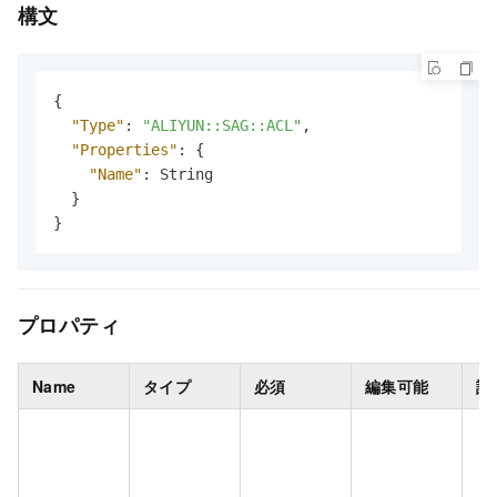
構文
{
"Type"
:
"ALIYUN::SAG::ACL"
,
"Properties"
:
{
"Name"
:
 String

}
}
プロパティ
Name
タイプ
必須
編集可能
説