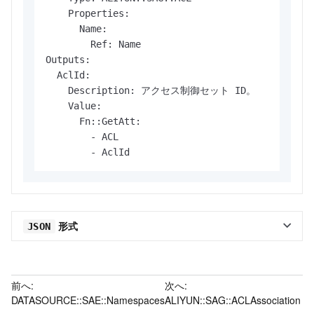
    Properties:

      Name:

        Ref: Name

Outputs:

  AclId:

    Description: アクセス制御セット ID。

    Value:

      Fn::GetAtt:

        - ACL

        - AclId
形式
JSON
前へ:
次へ:
DATASOURCE::SAE::Namespaces
ALIYUN::SAG::ACLAssociation