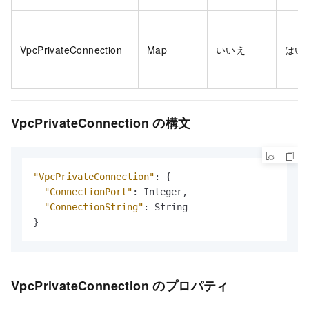
VpcPrivateConnection
Map
いいえ
はい
VpcPrivateConnection の構文
"VpcPrivateConnection"
:
{
"ConnectionPort"
:
 Integer
,
"ConnectionString"
:
}
VpcPrivateConnection のプロパティ