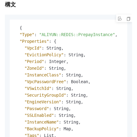
構文
{
"Type"
:
"ALIYUN::REDIS::PrepayInstance"
,
"Properties"
:
{
"VpcId"
:
 String
,
"EvictionPolicy"
:
 String
,
"Period"
:
 Integer
,
"ZoneId"
:
 String
,
"InstanceClass"
:
 String
,
"VpcPasswordFree"
:
 Boolean
,
"VSwitchId"
:
 String
,
"SecurityGroupId"
:
 String
,
"EngineVersion"
:
 String
,
"Password"
:
 String
,
"SSLEnabled"
:
 String
,
"InstanceName"
:
 String
,
"BackupPolicy"
:
 Map
,
"Tags"
:
 List
,