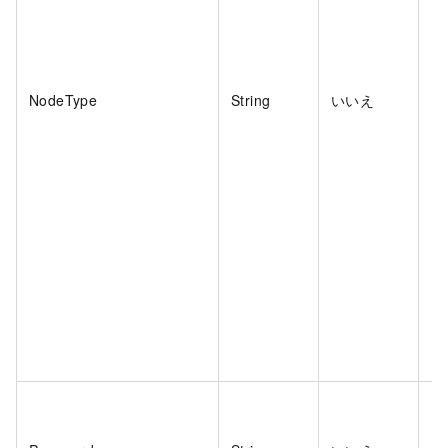
NodeType
String
いいえ
い