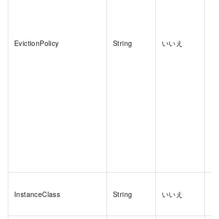
EvictionPolicy
String
いいえ
い
InstanceClass
String
いいえ
は