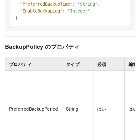
"PreferredBackupTime"
:
"String"
,
"EnableBackupLog"
:
"Integer"
}
BackupPolicy のプロパティ
プロパティ
タイプ
必須
編集
PreferredBackupPeriod
String
はい
はい