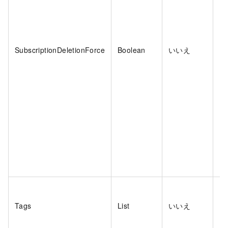
SubscriptionDeletionForce
Boolean
いいえ
い
Tags
List
いいえ
は