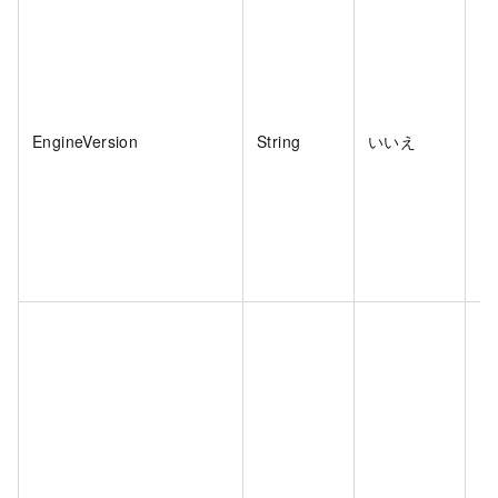
EngineVersion
String
いいえ
は