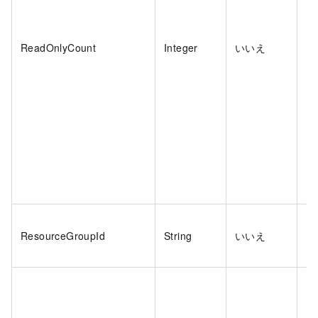
ReadOnlyCount
Integer
いいえ
い
ResourceGroupId
String
いいえ
は