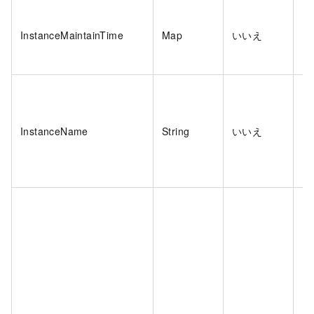
InstanceMaintainTime
Map
いいえ
は
InstanceName
String
いいえ
は