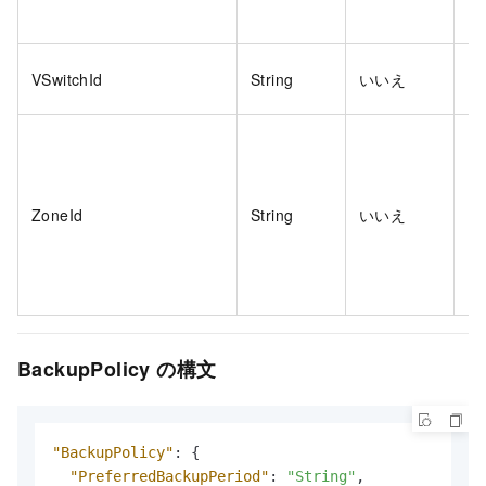
VSwitchId
String
いいえ
い
ZoneId
String
いいえ
い
BackupPolicy の構文
"BackupPolicy"
:
{
"PreferredBackupPeriod"
:
"String"
,