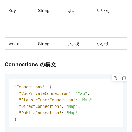
Key
String
はい
いいえ
タ
Value
String
いいえ
いいえ
タ
Connections の構文
"Connections"
:
{
"VpcPrivateConnection"
:
"Map"
,
"ClassicInnerConnection"
:
"Map"
,
"DirectConnection"
:
"Map"
,
"PublicConnection"
:
"Map"
}