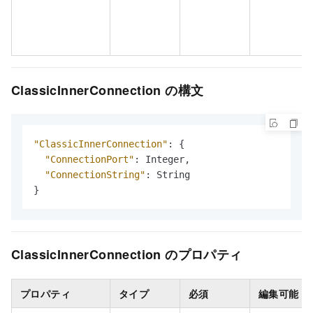
ClassicInnerConnection の構文
"ClassicInnerConnection"
:
{
"ConnectionPort"
:
 Integer
,
"ConnectionString"
:
}
ClassicInnerConnection のプロパティ
プロパティ
タイプ
必須
編集可能