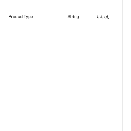
ProductType
String
いいえ
い