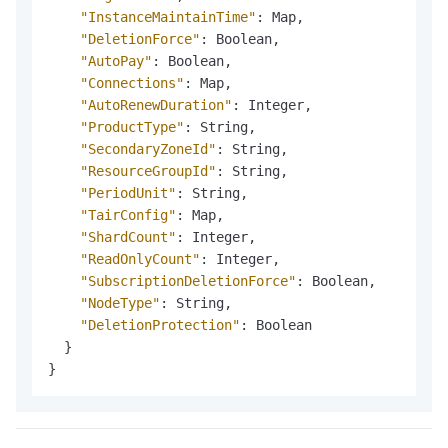
"InstanceMaintainTime"
:
 Map
,
"DeletionForce"
:
 Boolean
,
"AutoPay"
:
 Boolean
,
"Connections"
:
 Map
,
"AutoRenewDuration"
:
 Integer
,
"ProductType"
:
 String
,
"SecondaryZoneId"
:
 String
,
"ResourceGroupId"
:
 String
,
"PeriodUnit"
:
 String
,
"TairConfig"
:
 Map
,
"ShardCount"
:
 Integer
,
"ReadOnlyCount"
:
 Integer
,
"SubscriptionDeletionForce"
:
 Boolean
,
"NodeType"
:
 String
,
"DeletionProtection"
:
 Boolean

}
}