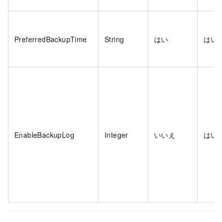
PreferredBackupTime
String
はい
はい
EnableBackupLog
Integer
いいえ
はい