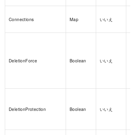
Connections
Map
いいえ
は
DeletionForce
Boolean
いいえ
は
DeletionProtection
Boolean
いいえ
は