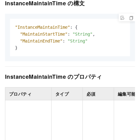
InstanceMaintainTime の構文
"InstanceMaintainTime"
:
{
"MaintainStartTime"
:
"String"
,
"MaintainEndTime"
:
"String"
}
InstanceMaintainTime のプロパティ
プロパティ
タイプ
必須
編集可能