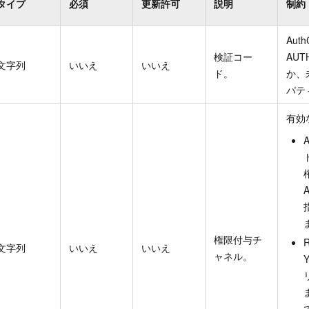
タイプ
必須
更新許可
説明
制約
Auth
検証コー
AUT
文字列
いいえ
いいえ
ド。
か、
パテ
有効
権限付与チ
文字列
いいえ
いいえ
ャネル。
ま