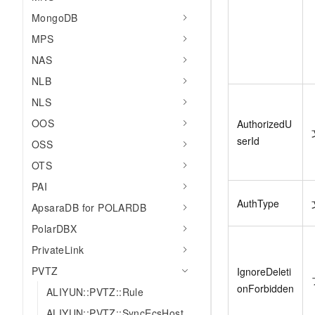
MongoDB
MPS
NAS
NLB
NLS
OOS
AuthorizedU
serId
OSS
OTS
PAI
AuthType
ApsaraDB for POLARDB
PolarDBX
PrivateLink
PVTZ
IgnoreDeleti
onForbidden
ALIYUN::PVTZ::Rule
ALIYUN::PVTZ::SyncEcsHost