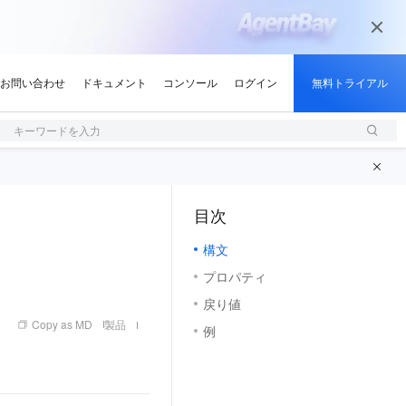
キーワードを入力
目次
（1, M）
構文
プロパティ
戻り値
Copy as MD
製品
例