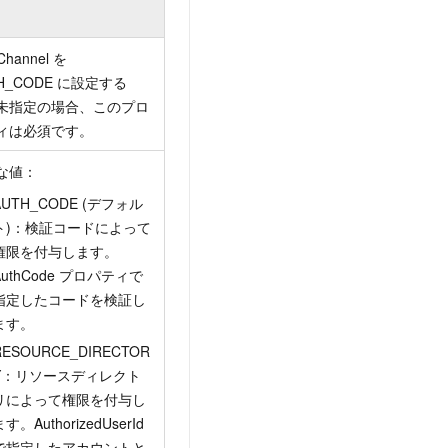
Channel を
H_CODE に設定する
未指定の場合、このプロ
ィは必須です。
な値：
AUTH_CODE (デフォル
ト)：検証コードによって
権限を付与します。
AuthCode プロパティで
指定したコードを検証し
ます。
RESOURCE_DIRECTOR
Y：リソースディレクト
リによって権限を付与し
す。AuthorizedUserId
で指定したアカウントと