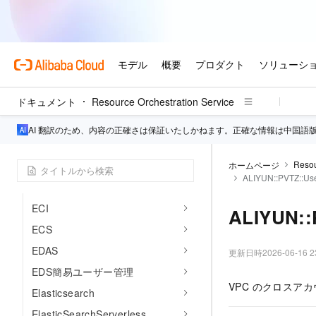
DLF
DMS
DNS
Anti-DDoS プロキシ
ドキュメント
Resource Orchestration Service
DRDS
DTS
AI 翻訳のため、内容の正確さは保証いたしかねます。正確な情報は中国語
EAIS
Resou
ホームページ
EBS
ALIYUN::PVTZ::Use
ECD
ECI
ALIYUN::
ECS
EDAS
更新日時
2026-06-16 2
EDS簡易ユーザー管理
VPC のクロスア
Elasticsearch
ElasticSearchServerless