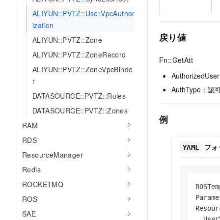
ALIYUN::PVTZ::UserVpcAuthor
ization
戻り値
ALIYUN::PVTZ::Zone
ALIYUN::PVTZ::ZoneRecord
Fn::GetAtt
ALIYUN::PVTZ::ZoneVpcBinde
AuthorizedU
r
AuthType：
DATASOURCE::PVTZ::Rules
DATASOURCE::PVTZ::Zones
例
RAM
RDS
フォ
YAML
ResourceManager
Redis
ROCKETMQ
ROSTem
Parame
ROS
Resour
SAE
  User