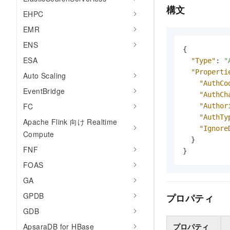
構文
EHPC
EMR
ENS
{
ESA
"Type"
:
"
"Properti
Auto Scaling
"AuthCo
EventBridge
"AuthCh
FC
"Author
"AuthTy
Apache Flink 向け Realtime
"Ignore
Compute
}
FNF
}
FOAS
GA
GPDB
プロパティ
GDB
ApsaraDB for HBase
プロパティ