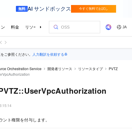
版をご参照ください。
人力翻訳を依頼する
rce Orchestration Service
開発者リソース
リソースタイプ
PVTZ
rVpcAuthorization
PVTZ::UserVpcAuthorization
3:15:14
カウント権限を付与します。