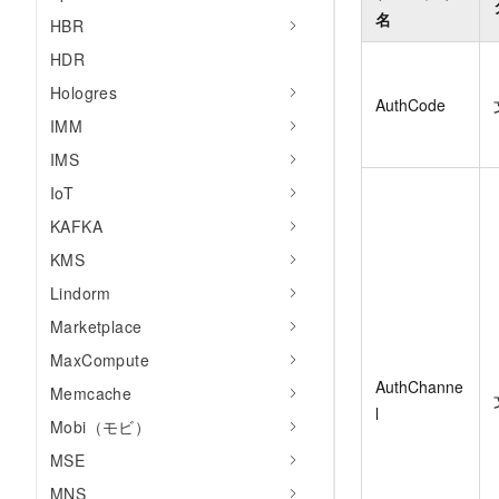
名
HBR
HDR
Hologres
AuthCode
IMM
IMS
IoT
KAFKA
KMS
Lindorm
Marketplace
MaxCompute
AuthChanne
Memcache
l
Mobi（モビ）
MSE
MNS