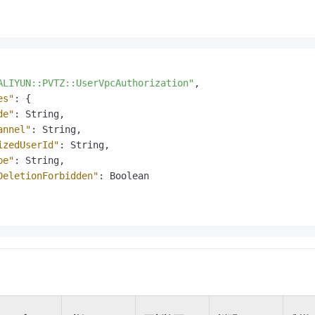
ALIYUN::PVTZ::UserVpcAuthorization"
,
es"
:
{
de"
:
 String
,
annel"
:
 String
,
izedUserId"
:
 String
,
pe"
:
 String
,
DeletionForbidden"
:
 Boolean
