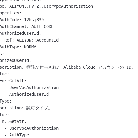
pe: ALIYUN::PVTZ::UserVpcAuthorization

operties:

AuthCode: 12hsj839

AuthChannel: AUTH_CODE

AuthorizedUserId:

  Ref: ALIYUN::AccountId

AuthType: NORMAL

:

orizedUserId:

escription: 権限が付与された Alibaba Cloud アカウントの ID。

lue:

Fn::GetAtt:

  - UserVpcAuthorization

  - AuthorizedUserId

Type:

escription: 認可タイプ。

lue:

Fn::GetAtt:

  - UserVpcAuthorization

  - AuthType