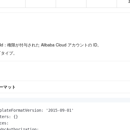
serId：権限が付与された Alibaba Cloud アカウントの ID。
認可タイプ。
ーマット
plateFormatVersion: '2015-09-01'

ters: {}

ces:

VpcAuthorization:
