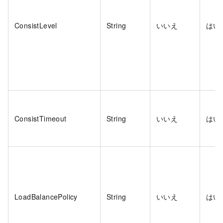
ConsistLevel
String
いいえ
はい
ConsistTimeout
String
いいえ
はい
LoadBalancePolicy
String
いいえ
はい