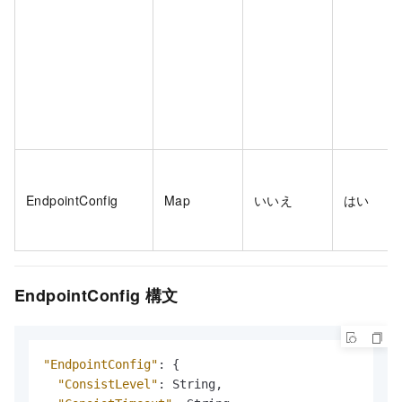
EndpointConfig
Map
いいえ
はい
EndpointConfig 構文
"EndpointConfig"
:
{
"ConsistLevel"
:
 String
,