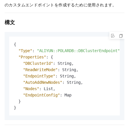
のカスタムエンドポイントを作成するために使用されます。
構文
{
"Type"
:
"ALIYUN::POLARDB::DBClusterEndpoint"
,
"Properties"
:
{
"DBClusterId"
:
 String
,
"ReadWriteMode"
:
 String
,
"EndpointType"
:
 String
,
"AutoAddNewNodes"
:
 String
,
"Nodes"
:
 List
,
"EndpointConfig"
:
 Map

}
}