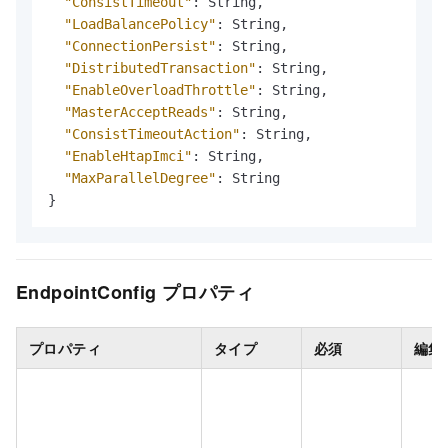
"ConsistTimeout"
:
 String
,
"LoadBalancePolicy"
:
 String
,
"ConnectionPersist"
:
 String
,
"DistributedTransaction"
:
 String
,
"EnableOverloadThrottle"
:
 String
,
"MasterAcceptReads"
:
 String
,
"ConsistTimeoutAction"
:
 String
,
"EnableHtapImci"
:
 String
,
"MaxParallelDegree"
:
}
EndpointConfig プロパティ
プロパティ
タイプ
必須
編集