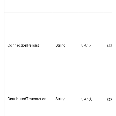
ConnectionPersist
String
いいえ
はい
DistributedTransaction
String
いいえ
はい