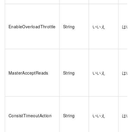
EnableOverloadThrottle
String
いいえ
はい
MasterAcceptReads
String
いいえ
はい
ConsistTimeoutAction
String
いいえ
はい