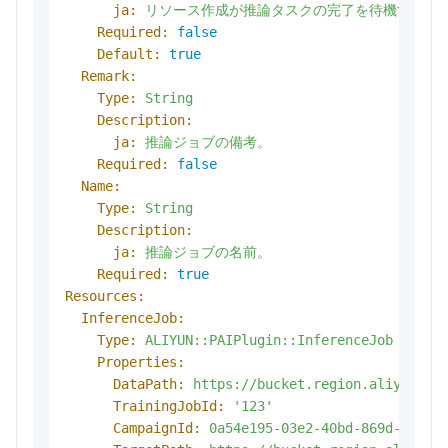
ja:
リソース作成が推論タスクの完了を待機するか
Required:
false
Default:
true
Remark:
Type:
String
Description:
ja:
推論ジョブの備考。
Required:
false
Name:
Type:
String
Description:
ja:
推論ジョブの名前。
Required:
true
Resources:
InferenceJob:
Type:
ALIYUN::PAIPlugin::InferenceJob
Properties:
DataPath:
https://bucket.region.aliyuncs.
TrainingJobId:
'123'
CampaignId:
0a54e195-03e2-40bd-869d-b71cb