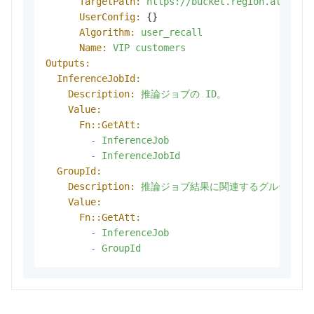
TargetPath:
https://bucket.region.aliyunc
UserConfig:
 {}

Algorithm:
user_recall
Name:
VIP
customers
Outputs:
InferenceJobId:
Description:
推論ジョブの
ID。
Value:
Fn::GetAtt:
-
InferenceJob
-
InferenceJobId
GroupId:
Description:
推論ジョブ結果に関連するグループ
I
Value:
Fn::GetAtt:
-
InferenceJob
-
GroupId