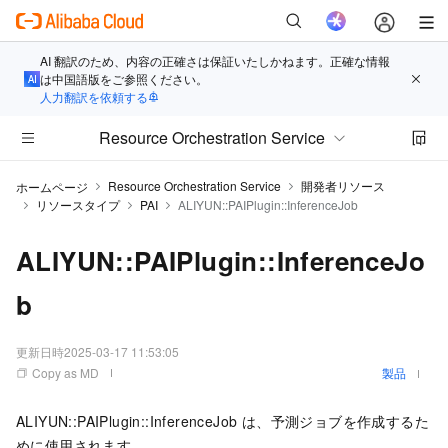
AI 翻訳のため、内容の正確さは保証いたしかねます。正確な情報
は中国語版をご参照ください。
人力翻訳を依頼する
Resource Orchestration Service
Resource Orchestration Service
開発者リソース
ホームページ
リソースタイプ
PAI
ALIYUN::PAIPlugin::InferenceJob
ALIYUN::PAIPlugin::InferenceJo
b
更新日時
2025-03-17 11:53:05
Copy as MD
製品
ALIYUN::PAIPlugin::InferenceJob は、予測ジョブを作成するた
めに使用されます。