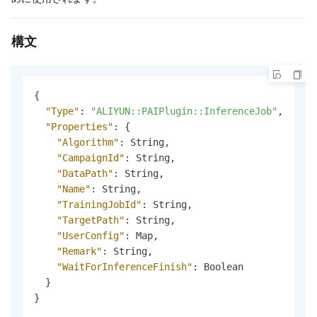
構文
{
"Type"
:
"ALIYUN::PAIPlugin::InferenceJob"
,
"Properties"
:
{
"Algorithm"
:
 String
,
"CampaignId"
:
 String
,
"DataPath"
:
 String
,
"Name"
:
 String
,
"TrainingJobId"
:
 String
,
"TargetPath"
:
 String
,
"UserConfig"
:
 Map
,
"Remark"
:
 String
,
"WaitForInferenceFinish"
:
 Boolean

}
}