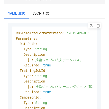
YAML 形式
JSON 形式
ROSTemplateFormatVersion:
'2015-09-01'
Parameters:
DataPath:
Type:
String
Description:
ja:
推論ジョブの入力データパス。
Required:
true
TrainingJobId:
Type:
String
Description:
ja:
推論ジョブのトレーニングジョブ
ID。
Required:
true
CampaignId:
Type:
String
Description: