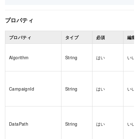
プロパティ
プロパティ
タイプ
必須
編集
Algorithm
String
はい
いい
CampaignId
String
はい
いい
DataPath
String
はい
いい