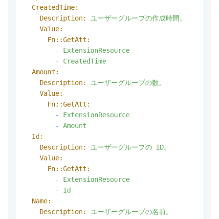
CreatedTime:
Description:
ユーザーグループの作成時間。
Value:
Fn::GetAtt:
-
ExtensionResource
-
CreatedTime
Amount:
Description:
ユーザーグループの数。
Value:
Fn::GetAtt:
-
ExtensionResource
-
Amount
Id:
Description:
ユーザーグループの
ID。
Value:
Fn::GetAtt:
-
ExtensionResource
-
Id
Name:
Description:
ユーザーグループの名前。