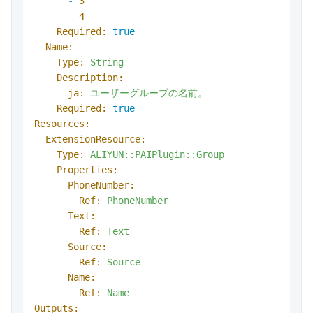
-
3
-
4
Required:
true
Name:
Type:
String
Description:
ja:
ユーザーグループの名前。
Required:
true
Resources:
ExtensionResource:
Type:
ALIYUN::PAIPlugin::Group
Properties:
PhoneNumber:
Ref:
PhoneNumber
Text:
Ref:
Text
Source:
Ref:
Source
Name:
Ref:
Name
Outputs: