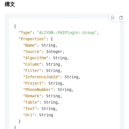
構文
{
"Type"
:
"ALIYUN::PAIPlugin::Group"
,
"Properties"
:
{
"Name"
:
 String
,
"Source"
:
 Integer
,
"Algorithm"
:
 String
,
"Column"
:
 String
,
"Filter"
:
 String
,
"InferenceJobId"
:
 String
,
"Project"
:
 String
,
"PhoneNumber"
:
 String
,
"Remark"
:
 String
,
"Table"
:
 String
,
"Text"
:
 String
,
"Uri"
:
 String

}
}