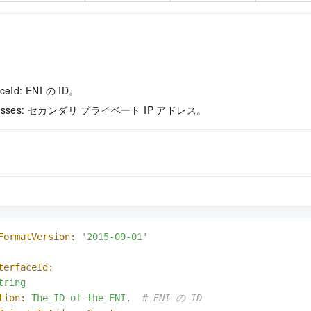
aceId: ENI の ID。
ddresses: セカンダリ プライベート IP アドレス。
FormatVersion:
'2015-09-01'
terfaceId:
tring
tion:
The
ID
of
the
ENI.
# ENI の ID