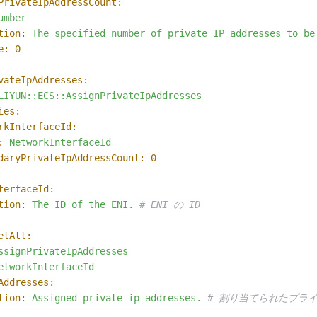
PrivateIpAddressCount:
umber
tion:
The
specified
number
of
private
IP
addresses
to
be
e:
0
vateIpAddresses:
LIYUN::ECS::AssignPrivateIpAddresses
ies:
rkInterfaceId:
:
NetworkInterfaceId
daryPrivateIpAddressCount:
0
terfaceId:
tion:
The
ID
of
the
ENI.
# ENI の ID
etAtt:
ssignPrivateIpAddresses
etworkInterfaceId
Addresses:
tion:
Assigned
private
ip
addresses.
# 割り当てられたプライ