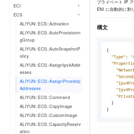
プライベート IP
ECI
ENI に自動的に
ECS
ALIYUN::ECS::Activation
構文
ALIYUN::ECS::AutoProvisionin
gGroup
ALIYUN::ECS::AutoSnapshotP
{
olicy
"Type"
:
"
"Properti
ALIYUN::ECS::AssignIpv6Addr
"Networ
esses
"Second
ALIYUN::ECS::AssignPrivateIp
"Ipv4Pr
Addresses
"Ipv4Pr
"Privat
ALIYUN::ECS::Command
}
ALIYUN::ECS::CopyImage
}
ALIYUN::ECS::CustomImage
ALIYUN::ECS::CapacityReserv
ation