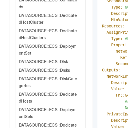
Secondary
ds
Type:
N
Descrip
DATASOURCE::ECS::Dedicate
MinValu
dHostCluster
Resources:
DATASOURCE::ECS::Dedicate
AssignPri
dHostClusters
Type:
A
Propert
DATASOURCE::ECS::Deploym
Netwo
entSet
Ref
DATASOURCE::ECS::Disk
Secon
DATASOURCE::ECS::Disks
Outputs:
NetworkIn
DATASOURCE::ECS::DiskCate
Descrip
gories
Value:
DATASOURCE::ECS::Dedicate
Fn::G
dHosts
-
A
-
N
DATASOURCE::ECS::Deploym
PrivateIp
entSets
Descrip
DATASOURCE::ECS::Dedicate
Value: