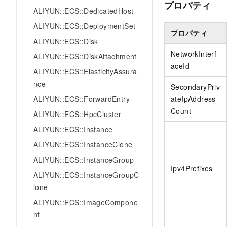
プロパティ
ALIYUN::ECS::DedicatedHost
ALIYUN::ECS::DeploymentSet
プロパティ
ALIYUN::ECS::Disk
NetworkInterf
ALIYUN::ECS::DiskAttachment
aceId
ALIYUN::ECS::ElasticityAssura
nce
SecondaryPriv
ALIYUN::ECS::ForwardEntry
ateIpAddress
Count
ALIYUN::ECS::HpcCluster
ALIYUN::ECS::Instance
ALIYUN::ECS::InstanceClone
ALIYUN::ECS::InstanceGroup
Ipv4Prefixes
ALIYUN::ECS::InstanceGroupC
lone
ALIYUN::ECS::ImageCompone
nt