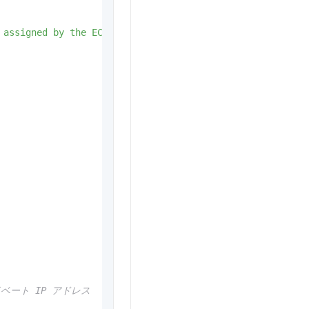
assigned
by
the
ECS
instance.
# ECS インスタンスによって
ベート IP アドレス