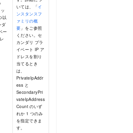
の
いては、「
イ
ロッ
ンスタンスフ
つ以
ァミリの概
ンダ
要
」をご参照
ベー
ください。セ
ドレ
カンダリ プラ
イベート IP ア
ドレスを割り
当てるとき
は、
PrivateIpAddr
ess と
SecondaryPri
vateIpAddress
Count のいず
れか 1 つのみ
を指定できま
す。