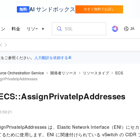
版をご参照ください。
人力翻訳を依頼する
rce Orchestration Service
開発者リソース
リソースタイプ
ECS
gnPrivateIpAddresses
ECS::AssignPrivateIpAddresses
6:59:21
ssignPrivateIpAddresses は、Elastic Network Interface（EN
ために使用します。ENI に関連付けられている vSwitch の CID