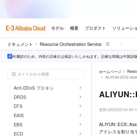
DataWorks
DCDN
DBS
DevOps
DFS
ドキュメント
Resource Orchestration Service
ダイレクトメール
AI 翻訳のため、内容の正確さは保証いたしかねます。正確な情報は中国語
DLF
DMS
Resou
ホームページ
ALIYUN::ECS::Assi
DNS
Anti-DDoS プロキシ
ALIYUN::
DRDS
DTS
更新日時
2025-04-09 1
EAIS
ALIYUN::ECS::A
EBS
アドレスを割り当てる
ECD