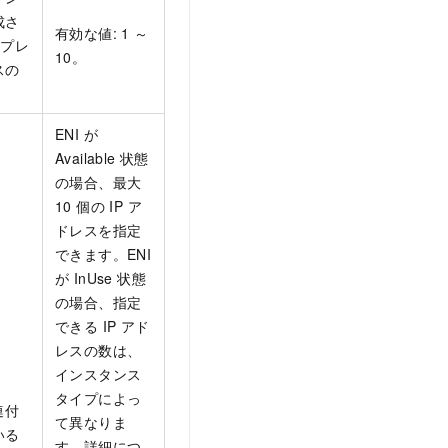
成さ
有効な値: 1 ～
4 プレ
10。
スの
ENI が
Available 状態
の場合、最大
10 個の IP ア
ドレスを指定
できます。ENI
が InUse 状態
の場合、指定
できる IP アド
レスの数は、
インスタンス
タイプによっ
連付
て異なりま
いる
す。詳細につ