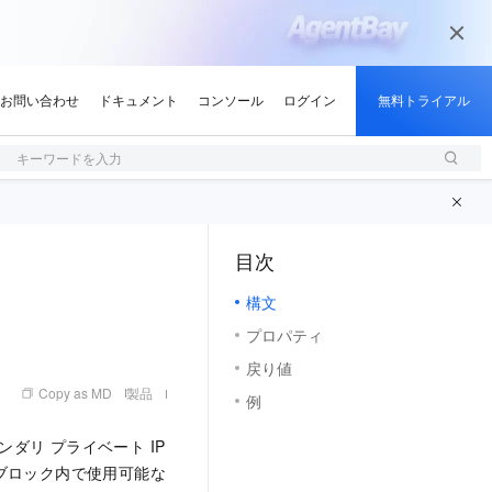
キーワードを入力
目次
（1, M）
構文
プロパティ
戻り値
Copy as MD
製品
例
I）にセカンダリ プライベート IP
R ブロック内で使用可能な