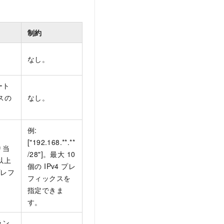
制約
D。
なし。
ート
レスの
なし。
例:
["192.168.**.**
り当
/28"]。最大 10
以上
個の IPv4 プレ
 プレフ
フィックスを
。
指定できま
す。
ラン