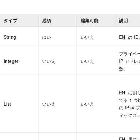
タイプ
必須
編集可能
説明
String
はい
いいえ
ENI の I
プライベ
Integer
いいえ
いいえ
IP アド
数。
ENI に割
てる 1 つ
List
いいえ
いいえ
の IPv4
ィックス
ENI 用に