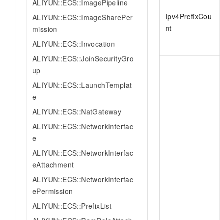
ALIYUN::ECS::ImagePipeline
Ipv4PrefixCou
ALIYUN::ECS::ImageSharePer
nt
mission
ALIYUN::ECS::Invocation
ALIYUN::ECS::JoinSecurityGro
up
ALIYUN::ECS::LaunchTemplat
e
ALIYUN::ECS::NatGateway
ALIYUN::ECS::NetworkInterfac
e
ALIYUN::ECS::NetworkInterfac
eAttachment
ALIYUN::ECS::NetworkInterfac
ePermission
ALIYUN::ECS::PrefixList