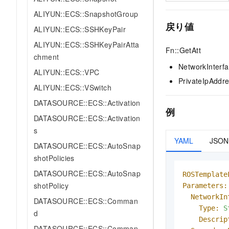
ALIYUN::ECS::SnapshotGroup
戻り値
ALIYUN::ECS::SSHKeyPair
ALIYUN::ECS::SSHKeyPairAtta
Fn::GetAtt
chment
NetworkInterf
ALIYUN::ECS::VPC
PrivateIpA
ALIYUN::ECS::VSwitch
DATASOURCE::ECS::Activation
例
DATASOURCE::ECS::Activation
s
YAML
JSON
DATASOURCE::ECS::AutoSnap
shotPolicies
DATASOURCE::ECS::AutoSnap
ROSTemplate
shotPolicy
Parameters:
NetworkIn
DATASOURCE::ECS::Comman
Type:
S
d
Descrip
DATASOURCE::ECS::Comman