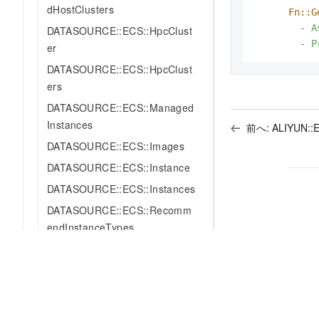
dHostClusters
Fn::G
-
A
DATASOURCE::ECS::HpcClust
-
P
er
DATASOURCE::ECS::HpcClust
ers
DATASOURCE::ECS::Managed
Instances
前へ:
ALIYUN::E
DATASOURCE::ECS::Images
DATASOURCE::ECS::Instance
DATASOURCE::ECS::Instances
DATASOURCE::ECS::Recomm
endInstanceTypes
DATASOURCE::ECS::KeyPair
DATASOURCE::ECS::KeyPairs
DATASOURCE::ECS::LaunchT
emplate