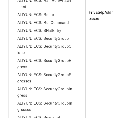
ALIYUN::ECS::RamRoleAttach
ment
PrivateIpAddr
ALIYUN::ECS::Route
esses
ALIYUN::ECS::RunCommand
ALIYUN::ECS::SNatEntry
ALIYUN::ECS::SecurityGroup
ALIYUN::ECS::SecurityGroupC
lone
ALIYUN::ECS::SecurityGroupE
gress
ALIYUN::ECS::SecurityGroupE
gresses
ALIYUN::ECS::SecurityGroupIn
gress
ALIYUN::ECS::SecurityGroupIn
gresses
ALIYUN::ECS::Snapshot