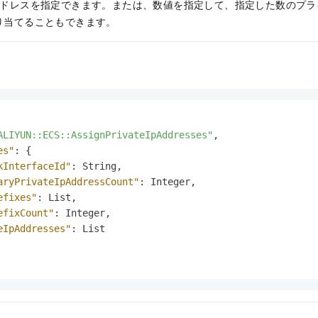
 アドレスを指定できます。または、数値を指定して、指定した数のプライ
割り当てることもできます。
ALIYUN::ECS::AssignPrivateIpAddresses"
,
es"
:
{
kInterfaceId"
:
 String
,
aryPrivateIpAddressCount"
:
 Integer
,
efixes"
:
 List
,
efixCount"
:
 Integer
,
eIpAddresses"
:
 List
