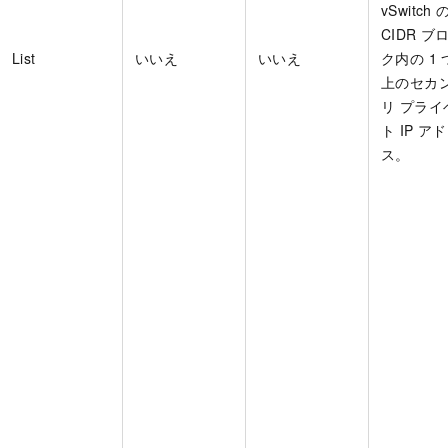
vSwitch 
CIDR ブ
List
いいえ
いいえ
ク内の 1 
上のセカ
リ プライ
ト IP ア
ス。