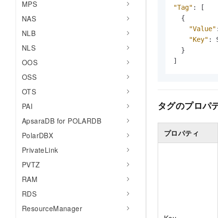
MPS
"Tag"
:
[
NAS
{
"Value"
NLB
"Key"
:
 
NLS
}
]
OOS
OSS
OTS
タグのプロパ
PAI
ApsaraDB for POLARDB
プロパティ
PolarDBX
PrivateLink
PVTZ
RAM
RDS
ResourceManager
Key