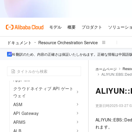
ACM
ACS
ActionTrail
ADB
AnalyticDB for MySQL Data
ドキュメント
Resource Orchestration Service
Lakehouse Edition
AI 翻訳のため、内容の正確さは保証いたしかねます。正確な情報は中国語
コンテンツ モデレーション
RabbitMQ 向け Message
Resou
ホームページ
Queue
ALIYUN::EBS::Dedi
AppFlow
ALIYUN::
クラウドネイティブ API ゲート
ウェイ
ASM
更新日時
2025-03-27 0
API Gateway
ALIYUN::EBS:
ARMS
れます。
ALB