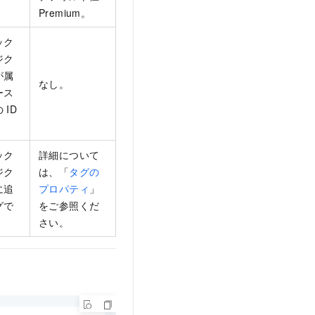
Premium。
ック
ジク
が属
なし。
ース
 ID
ック
詳細について
ジク
は、「
タグの
に追
プロパティ
」
グで
をご参照くだ
さい。