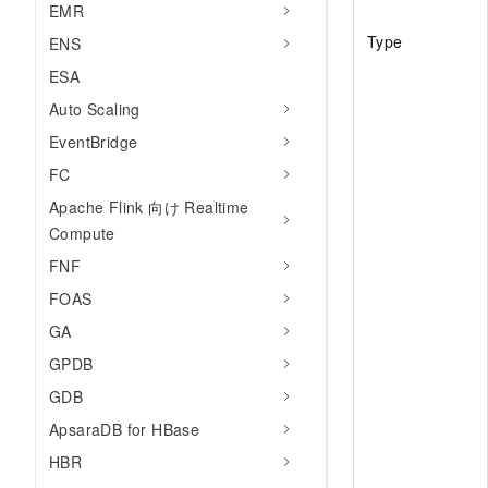
EMR
Type
ENS
ESA
Auto Scaling
EventBridge
FC
Apache Flink 向け Realtime
Compute
FNF
FOAS
GA
GPDB
GDB
ApsaraDB for HBase
HBR