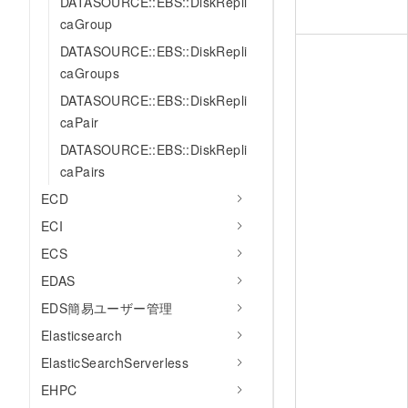
DATASOURCE::EBS::DiskRepli
caGroup
DATASOURCE::EBS::DiskRepli
caGroups
DATASOURCE::EBS::DiskRepli
caPair
DATASOURCE::EBS::DiskRepli
caPairs
ECD
ECI
ECS
EDAS
EDS簡易ユーザー管理
Elasticsearch
ElasticSearchServerless
EHPC