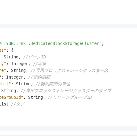
ALIYUN::EBS::DedicatedBlockStorageCluster"
,
es"
:
{
:
 String
,
//ゾーンID
ty"
:
 Integer
,
//容量
me"
:
 String
,
//専用ブロックストレージクラスター名
"
:
 Integer
,
//契約期間
Unit"
:
 String
,
//契約期間の単位
 String
,
//専用ブロックストレージクラスターのタイプ
ceGroupId"
:
 String
,
//リソースグループID
List 
//タグ