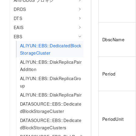
Anti-DDoS プロキシ
DRDS
DTS
EAIS
EBS
DbscName
ALIYUN::EBS::DedicatedBlock
StorageCluster
ALIYUN::EBS::DiskReplicaPair
Addition
Period
ALIYUN::EBS::DiskReplicaGro
up
ALIYUN::EBS::DiskReplicaPair
DATASOURCE::EBS::Dedicate
dBlockStorageCluster
PeriodUnit
DATASOURCE::EBS::Dedicate
dBlockStorageClusters