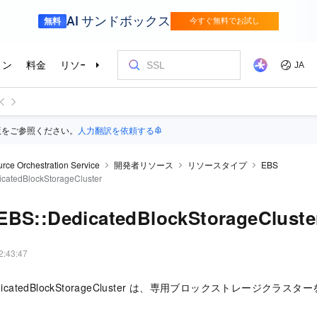
版をご参照ください。
人力翻訳を依頼する
rce Orchestration Service
開発者リソース
リソースタイプ
EBS
catedBlockStorageCluster
EBS::DedicatedBlockStorageCluste
2:43:47
:DedicatedBlockStorageCluster は、専用ブロックストレージク