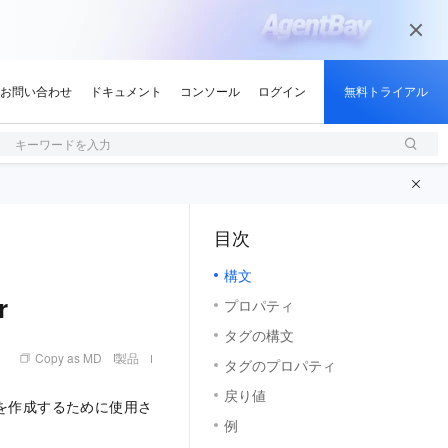
キーワードを入力
目次
（1, M）
構文
r
プロパティ
タグの構文
Copy as MD
製品
タグのプロパティ
戻り値
ラスターを作成するために使用さ
例