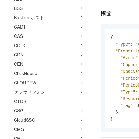
BSS
構文
Bastion ホスト
CADT
CAS
{
"Type"
:
"
CDDC
"Properti
CDN
"Azone"
CEN
"Capaci
"DbscNa
ClickHouse
"Period
CLOUDFW
"Period
クラウドフォン
"Type"
:
"Resour
CTDR
"Tag"
:
 
CSG
}
CloudSSO
}
CMS
CR