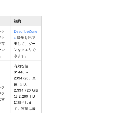
制約
ック
DescribeZone
ジク
s
操作を呼び
が存
出して、ゾー
ーン
ンをクエリで
す。
きます。
有効な値:
61440 ～
2334720。単
位: GiB。
ック
2,334,720 GiB
ジク
は 2,280 TiB
の容
に相当しま
す。容量は最