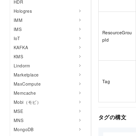
HDR
Hologres
IMM
IMS
ResourceGrou
IoT
pId
KAFKA
KMS
Lindorm
Marketplace
Tag
MaxCompute
Memcache
Mobi（モビ）
MSE
タグの構文
MNS
MongoDB