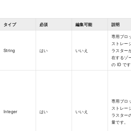
タイプ
必須
編集可能
説明
専用ブロ
ストレー
String
はい
いいえ
ラスター
在するゾ
の ID で
専用ブロ
ストレー
Integer
はい
いいえ
ラスター
量です。