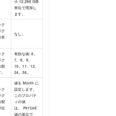
小 12,288 GiB
単位で増加し
ます。
ック
ジク
なし。
の名
ック
有効な値: 6、
ジク
7、8、9、
の契
10、11、12、
す。
24、36。
値を Month に
ック
設定します。
ジク
このプロパテ
の契
ィの値
単位
は、
Period
値の単位で