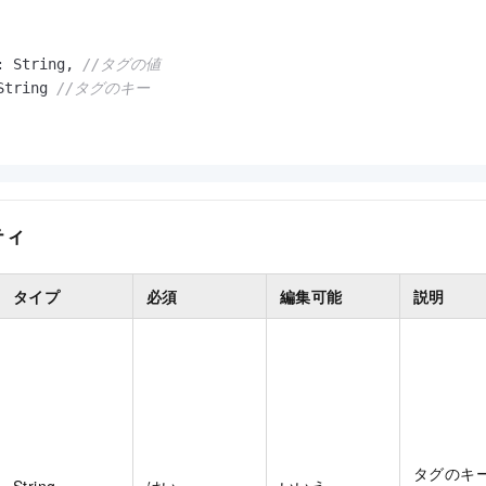
:
 String
,
//タグの値
String 
//タグのキー
ティ
タイプ
必須
編集可能
説明
タグのキ
String
はい
いいえ