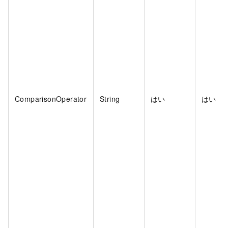
ComparisonOperator
String
はい
はい