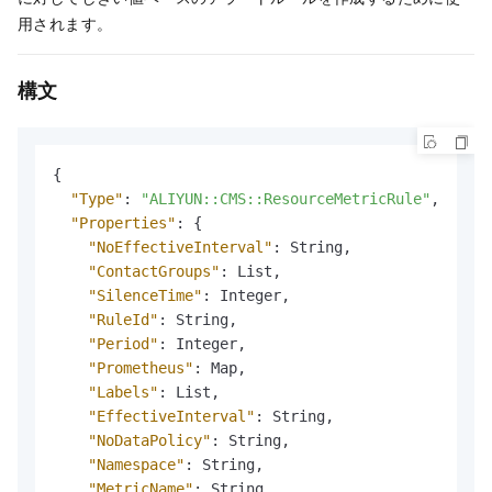
用されます。
構文
{
"Type"
:
"ALIYUN::CMS::ResourceMetricRule"
,
"Properties"
:
{
"NoEffectiveInterval"
:
 String
,
"ContactGroups"
:
 List
,
"SilenceTime"
:
 Integer
,
"RuleId"
:
 String
,
"Period"
:
 Integer
,
"Prometheus"
:
 Map
,
"Labels"
:
 List
,
"EffectiveInterval"
:
 String
,
"NoDataPolicy"
:
 String
,
"Namespace"
:
 String
,
"MetricName"
:
 String
,