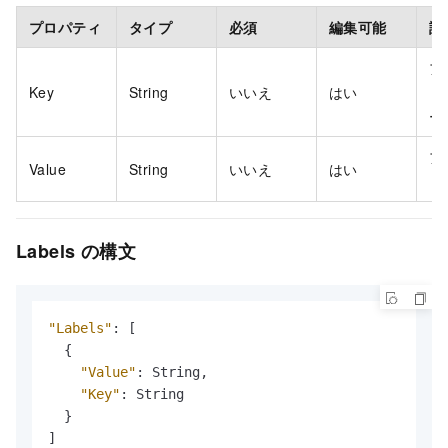
プロパティ
タイプ
必須
編集可能
説
ア
Key
String
いいえ
はい
ョ
ー
ア
Value
String
いいえ
はい
ョ
Labels の構文
"Labels"
:
[
{
"Value"
:
 String
,
"Key"
:
 String

}
]