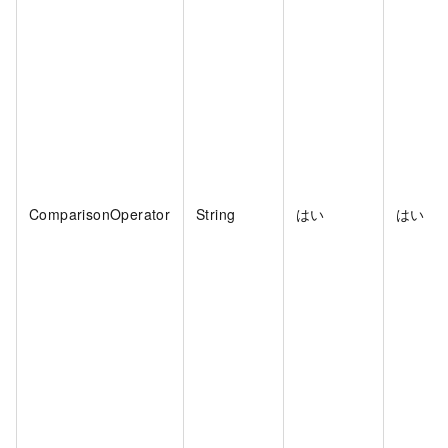
ComparisonOperator
String
はい
はい