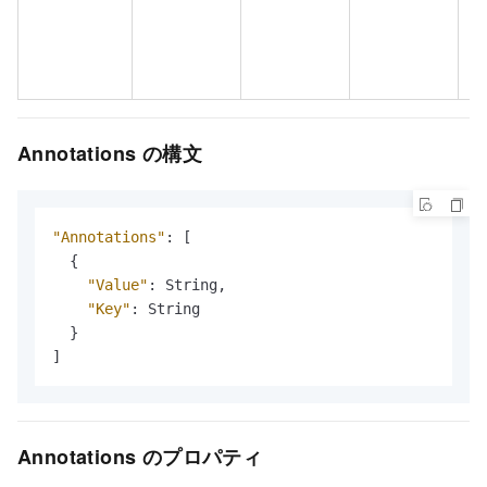
Annotations の構文
"Annotations"
:
[
{
"Value"
:
 String
,
"Key"
:
 String

}
]
Annotations のプロパティ