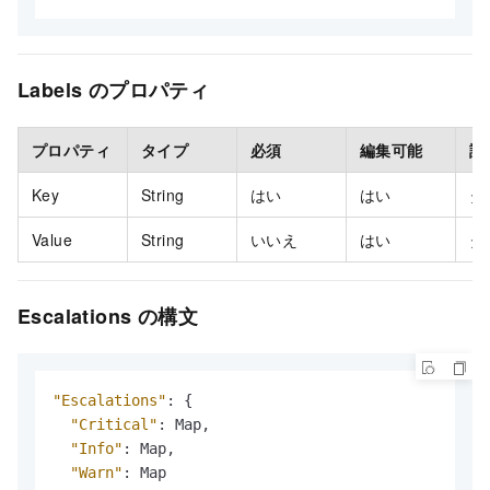
Labels のプロパティ
プロパティ
タイプ
必須
編集可能
説
Key
String
はい
はい
タ
Value
String
いいえ
はい
タ
Escalations の構文
"Escalations"
:
{
"Critical"
:
 Map
,
"Info"
:
 Map
,
"Warn"
: