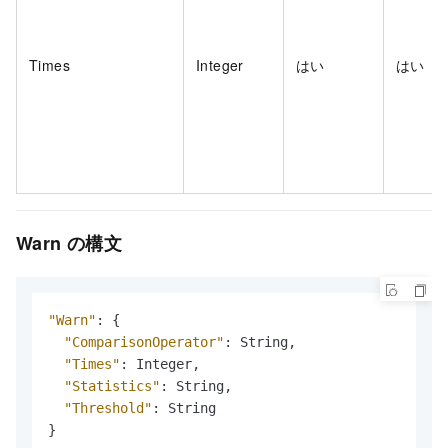
Times
Integer
はい
はい
Warn の構文
"Warn"
:
{
"ComparisonOperator"
:
 String
,
"Times"
:
 Integer
,
"Statistics"
:
 String
,
"Threshold"
:
}