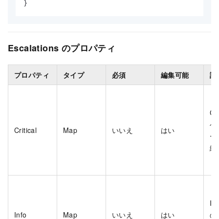
}
Escalations のプロパティ
プロパティ
タイプ
必須
編集可能
説
Cr
ベ
Critical
Map
いいえ
はい
ー
細
In
Info
Map
いいえ
はい
の