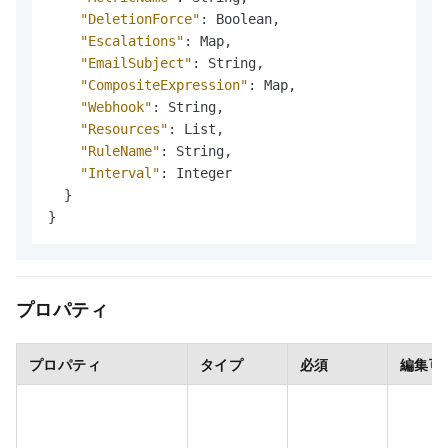
"DeletionForce"
:
 Boolean
,
"Escalations"
:
 Map
,
"EmailSubject"
:
 String
,
"CompositeExpression"
:
 Map
,
"Webhook"
:
 String
,
"Resources"
:
 List
,
"RuleName"
:
 String
,
"Interval"
:
 Integer

}
}
プロパティ
プロパティ
タイプ
必須
編集可