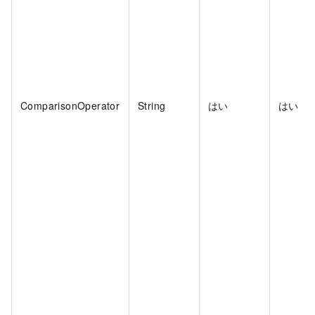
ComparisonOperator
String
はい
はい