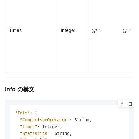
Times
Integer
はい
はい
Info の構文
"Info"
:
{
"ComparisonOperator"
:
 String
,
"Times"
:
 Integer
,
"Statistics"
:
 String
,