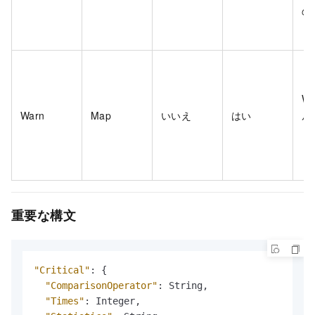
の
W
Warn
Map
いいえ
はい
ル
ト
重要な構文
"Critical"
:
{
"ComparisonOperator"
:
 String
,
"Times"
:
 Integer
,