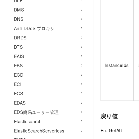
DLF
DMS
DNS
Anti-DDoS プロキシ
DRDS
DTS
EAIS
InstanceIds
EBS
ECD
ECI
ECS
EDAS
EDS簡易ユーザー管理
戻り値
Elasticsearch
Fn::GetAtt
ElasticSearchServerless