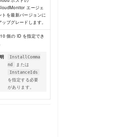
Cloud ホストの
CloudMonitor エージェ
ントを最新バージョンに
アップグレードします。
10 個の ID を指定でき
。
明
InstallComma
または
nd
InstanceIds
を指定する必要
があります。