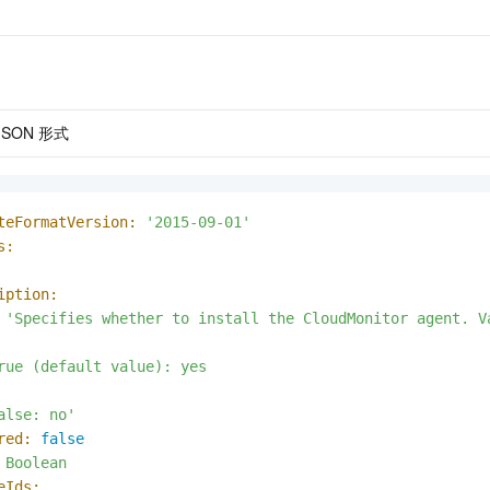
JSON 形式
teFormatVersion:
'2015-09-01'
s:
iption:
'Specifies whether to install the CloudMonitor agent. Va
rue (default value): yes

alse: no'
red:
false
Boolean
eIds: