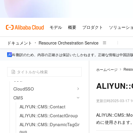
CAS
CDDC
CDN
CEN
ドキュメント
Resource Orchestration Service
ClickHouse
CLOUDFW
AI 翻訳のため、内容の正確さは保証いたしかねます。正確な情報は中国語
クラウドフォン
Resou
ホームページ
CTDR
CSG
ALIYUN::
CloudSSO
CMS
更新日時
2025-03-17 1
ALIYUN::CMS::Contact
ALIYUN::CMS::
ALIYUN::CMS::ContactGroup
めに使用されます
ALIYUN::CMS::DynamicTagGr
oup