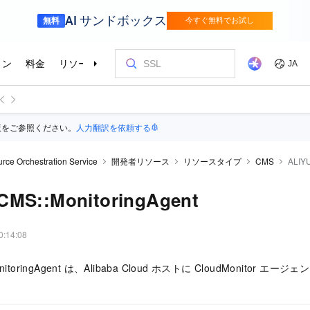
版をご参照ください。
人力翻訳を依頼する
rce Orchestration Service
開発者リソース
リソースタイプ
CMS
ALIYU
CMS::MonitoringAgent
0:14:08
MonitoringAgent は、Alibaba Cloud ホストに CloudMonito
。