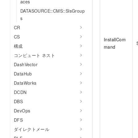
aces
DATASOURCE::CMS::SlsGroup
s
CR
CS
InstallCom
構成
mand
コンピュート ネスト
DashVector
DataHub
DataWorks
DCDN
DBS
DevOps
DFS
ダイレクトメール