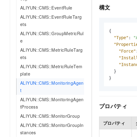
構文
ALIYUN::CMS::EventRule
ALIYUN::CMS::EventRuleTarg
ets
{
ALIYUN::CMS::GroupMetricRul
"Type"
:
"
e
"Properti
ALIYUN::CMS::MetricRuleTarg
"Force"
ets
"Instal
"Instan
ALIYUN::CMS::MetricRuleTem
}
plate
}
ALIYUN::CMS::MonitoringAgen
t
ALIYUN::CMS::MonitoringAgen
プロパティ
tProcess
ALIYUN::CMS::MonitorGroup
プロパティ
ALIYUN::CMS::MonitorGroupIn
stances