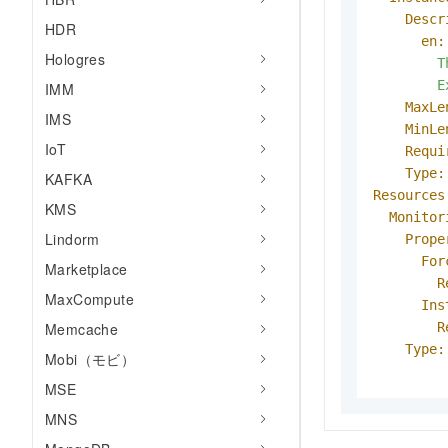
Descr
HDR
en:
Hologres
        T
        E
IMM
MaxLe
IMS
MinLe
IoT
Requi
Type:
KAFKA
Resources
KMS
Monitor
Lindorm
Prope
For
Marketplace
R
MaxCompute
Ins
R
Memcache
Type:
Mobi（モビ）
MSE
MNS