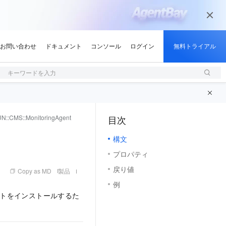
キーワードを入力
N::CMS::MonitoringAgent
目次
（1, M）
構文
プロパティ
戻り値
Copy as MD
製品
例
r エージェントをインストールするた