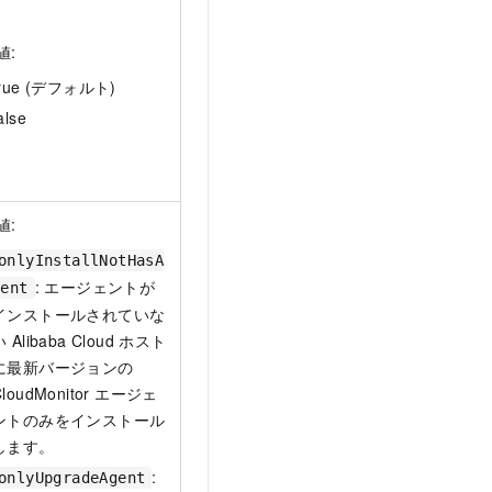
値:
true (デフォルト)
alse
値:
onlyInstallNotHasA
: エージェントが
gent
インストールされていな
い Alibaba Cloud ホスト
に最新バージョンの
CloudMonitor エージェ
ントのみをインストール
します。
:
onlyUpgradeAgent