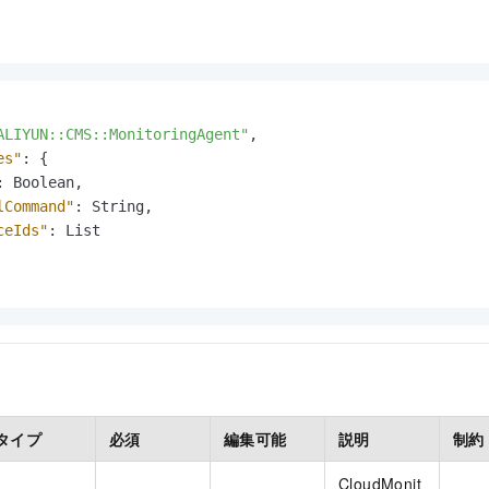
ALIYUN::CMS::MonitoringAgent"
,
es"
:
{
:
 Boolean
,
lCommand"
:
 String
,
ceIds"
:
 List

タイプ
必須
編集可能
説明
制約
CloudMonit